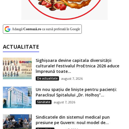
Adaugă
Contează.ro
ca sursă preferată în Google
ACTUALITATE
Sighișoara devine capitala diversității
culturale! Festivalul ProEtnica 2026 aduce
împreună toate...
De actualitate
august 7, 2026
Un nou spațiu de liniște pentru pacienți:
Paraclisul Spitalului „Dr. Holhoș”...
Sănătate
august 7, 2026
Sindicatele din sistemul medical pun
presiune pe Guvern: noul model de...