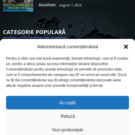
Actualitate
august 7, 2026
CATEGORIE POPULARĂ
6911
Actualitate
Administrează consimțământul
3838
De actualitate
Pentru a oferi cea mai bună experiență, folosim tehnologii, cum ar fi cookie-
2954
Social
uri, pentru a stoca și/sau accesa informațiile despre dispozitive.
Consimțământul pentru aceste tehnologii ne permite să procesăm date,
1727
Politic
cum ar fi comportamentul de navigare sau ID-uri unice pe acest site. Dacă
901
nu îți dai consimțământul sau îți retragi consimțământul dat poate avea
Economie
afecte negative asupra unor anumite funcționalități și funcții.
718
Administrație
561
Sănătate
Acceptă
Refuză
Cookies
Despre Noi
Termeni si conditii
Ultimele știri
Vezi preferințele