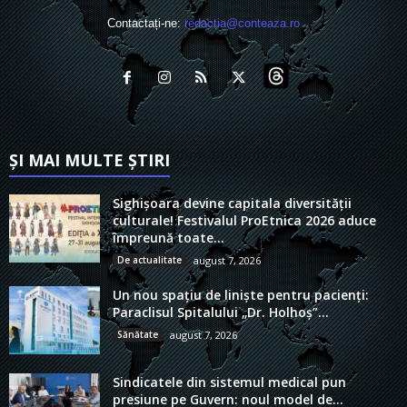
Contactați-ne:
redactia@conteaza.ro
ȘI MAI MULTE ȘTIRI
Sighișoara devine capitala diversității
culturale! Festivalul ProEtnica 2026 aduce
împreună toate...
De actualitate
august 7, 2026
Un nou spațiu de liniște pentru pacienți:
Paraclisul Spitalului „Dr. Holhoș”...
Sănătate
august 7, 2026
Sindicatele din sistemul medical pun
presiune pe Guvern: noul model de...