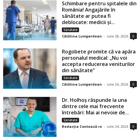
Schimbare pentru spitalele din
România! Angajările în
sănătate ar putea fi
deblocate: medicii și...
Sănătate
Cătălina Lumperdean
-
iulie 28, 2026
0
Rogobete promite că va apăra
personalul medical: „Nu voi
accepta reducerea veniturilor
din sănătate”
Sănătate
Cătălina Lumperdean
-
iulie 26, 2026
0
Dr. Holhoș răspunde la una
dintre cele mai frecvente
întrebări: Mai ai nevoie de...
Sănătate
Redacția Contează.ro
-
iulie 24, 2026
0