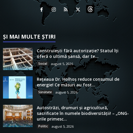
ȘI MAI MULTE ȘTIRI
Construiești fără autorizație? Statul îți
oferă o ultimă șansă, dar te...
Social
august 5, 2026
Rețeaua Dr. Holhoș reduce consumul de
energie! Ce măsuri au fost...
Sănătate
august 5, 2026
Autostrăzi, drumuri și agricultură,
sacrificate în numele biodiversității! – „ONG-
urile primesc...
Politic
august 5, 2026