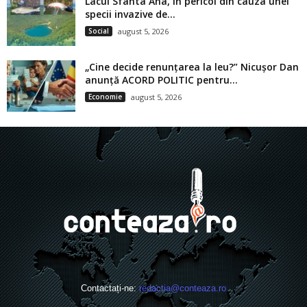
Lacul Sfânta Ana, în pericol din cauza unei
specii invazive de...
Social
august 5, 2026
„Cine decide renunțarea la leu?” Nicușor Dan
anunță ACORD POLITIC pentru...
Economie
august 5, 2026
Contactați-ne:
redactia@conteaza.ro