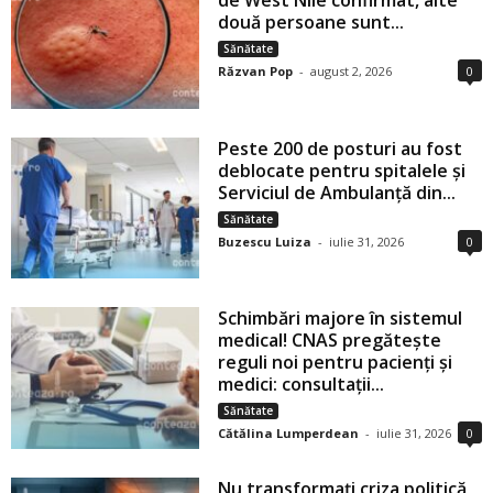
de West Nile confirmat, alte
două persoane sunt...
Sănătate
Răzvan Pop
-
august 2, 2026
0
Peste 200 de posturi au fost
deblocate pentru spitalele și
Serviciul de Ambulanță din...
Sănătate
Buzescu Luiza
-
iulie 31, 2026
0
Schimbări majore în sistemul
medical! CNAS pregătește
reguli noi pentru pacienți și
medici: consultații...
Sănătate
Cătălina Lumperdean
-
iulie 31, 2026
0
Nu transformați criza politică