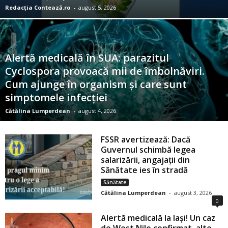
Redacția Contează.ro
-
august 5, 2026
Alertă medicală în SUA: parazitul
Cyclospora provoacă mii de îmbolnăviri.
Cum ajunge în organism și care sunt
simptomele infecției
Cătălina Lumperdean
-
august 4, 2026
FSSR avertizează: Dacă
Guvernul schimbă legea
salarizării, angajații din
Sănătate ies în stradă
Sănătate
Cătălina Lumperdean
-
august 3, 2026
0
Alertă medicală la Iași! Un caz