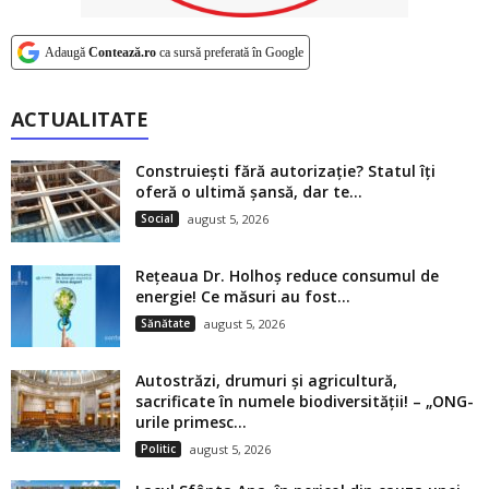
Adaugă
Contează.ro
ca sursă preferată în Google
ACTUALITATE
Construiești fără autorizație? Statul îți
oferă o ultimă șansă, dar te...
Social
august 5, 2026
Rețeaua Dr. Holhoș reduce consumul de
energie! Ce măsuri au fost...
Sănătate
august 5, 2026
Autostrăzi, drumuri și agricultură,
sacrificate în numele biodiversității! – „ONG-
urile primesc...
Politic
august 5, 2026