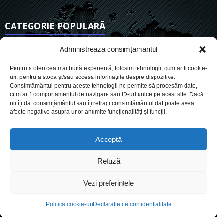
CATEGORIE POPULARĂ
6890
Actualitate
Administrează consimțământul
3822
De actualitate
Pentru a oferi cea mai bună experiență, folosim tehnologii, cum ar fi cookie-
2942
Social
uri, pentru a stoca și/sau accesa informațiile despre dispozitive.
Consimțământul pentru aceste tehnologii ne permite să procesăm date,
1724
Politic
cum ar fi comportamentul de navigare sau ID-uri unice pe acest site. Dacă
896
nu îți dai consimțământul sau îți retragi consimțământul dat poate avea
Economie
afecte negative asupra unor anumite funcționalități și funcții.
717
Administrație
559
Sănătate
Acceptă
Refuză
Cookies
Despre Noi
Termeni si conditii
Ultimele știri
Vezi preferințele
Oferta de publicitate
Contact
Politică cookie-uri
Declarație de confidențialitate
© Conteaza.ro - Știri, publicitate, marketing