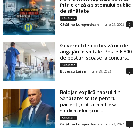
într-o criză a sistemului public
de sănătate
Sănătate
Cătălina Lumperdean
-
iulie 29, 2026
0
Guvernul deblochează mii de
angajări în spitale. Peste 6.800
de posturi scoase la concurs...
Sănătate
Buzescu Luiza
-
iulie 29, 2026
0
Bolojan explică haosul din
Sănătate: scuze pentru
pacienți, critici la adresa
sindicatelor și mii...
Sănătate
Cătălina Lumperdean
-
iulie 29, 2026
0