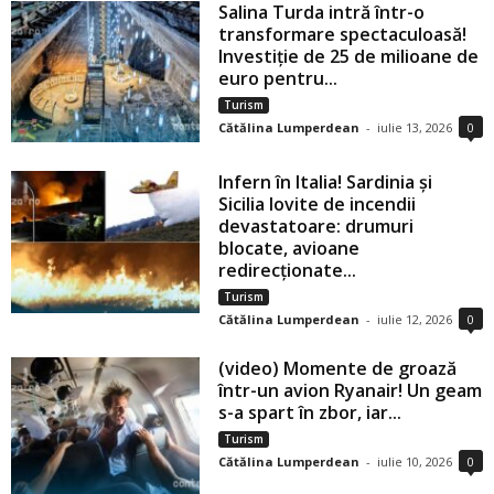
Salina Turda intră într-o
transformare spectaculoasă!
Investiție de 25 de milioane de
euro pentru...
Turism
Cătălina Lumperdean
-
iulie 13, 2026
0
Infern în Italia! Sardinia și
Sicilia lovite de incendii
devastatoare: drumuri
blocate, avioane
redirecționate...
Turism
Cătălina Lumperdean
-
iulie 12, 2026
0
(video) Momente de groază
într-un avion Ryanair! Un geam
s-a spart în zbor, iar...
Turism
Cătălina Lumperdean
-
iulie 10, 2026
0