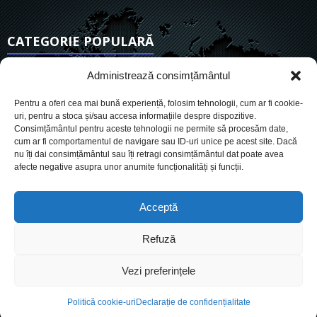
CATEGORIE POPULARĂ
6901
Actualitate
Administrează consimțământul
3830
De actualitate
Pentru a oferi cea mai bună experiență, folosim tehnologii, cum ar fi cookie-
2950
Social
uri, pentru a stoca și/sau accesa informațiile despre dispozitive.
Consimțământul pentru aceste tehnologii ne permite să procesăm date,
1725
Politic
cum ar fi comportamentul de navigare sau ID-uri unice pe acest site. Dacă
899
nu îți dai consimțământul sau îți retragi consimțământul dat poate avea
Economie
afecte negative asupra unor anumite funcționalități și funcții.
718
Administrație
559
Sănătate
Acceptă
Refuză
Cookies
Despre Noi
Termeni si conditii
Ultimele știri
Vezi preferințele
Oferta de publicitate
Contact
Politică cookie-uri
Declarație de confidențialitate
© Conteaza.ro - Știri, publicitate, marketing