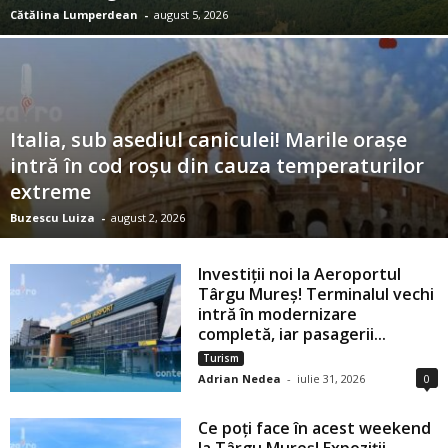
Cătălina Lumperdean
-
august 5, 2026
Italia, sub asediul caniculei! Marile orașe
intră în cod roșu din cauza temperaturilor
extreme
Buzescu Luiza
-
august 2, 2026
Investiții noi la Aeroportul
Târgu Mureș! Terminalul vechi
intră în modernizare
completă, iar pasagerii...
Turism
Adrian Nedea
-
iulie 31, 2026
0
Ce poți face în acest weekend