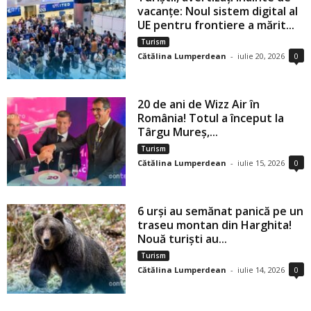
vacanțe: Noul sistem digital al
UE pentru frontiere a mărit...
Turism
Cătălina Lumperdean
-
iulie 20, 2026
0
20 de ani de Wizz Air în
România! Totul a început la
Târgu Mureș,...
Turism
Cătălina Lumperdean
-
iulie 15, 2026
0
6 urși au semănat panică pe un
traseu montan din Harghita!
Nouă turiști au...
Turism
Cătălina Lumperdean
-
iulie 14, 2026
0