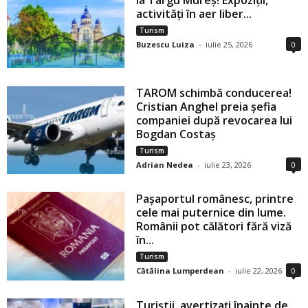
la Târgu Mureș! Expoziții,
activități în aer liber...
Turism
Buzescu Luiza
-
iulie 25, 2026
0
TAROM schimbă conducerea!
Cristian Anghel preia șefia
companiei după revocarea lui
Bogdan Costaș
Turism
Adrian Nedea
-
iulie 23, 2026
0
Pașaportul românesc, printre
cele mai puternice din lume.
Românii pot călători fără viză
în...
Turism
Cătălina Lumperdean
-
iulie 22, 2026
0
Turiștii, avertizați înainte de