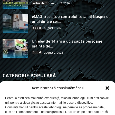
Actualitate
august 7, 2026
eMAG trece sub controlul total al Naspers –
unul dintre cei...
Social
august 7, 2026
Un elev de 14 ani a ucis șapte persoane
înainte de...
Social
august 7, 2026
CATEGORIE POPULARĂ
6909
Actualitate
Administrează consimțământul
3836
De actualitate
Pentru a oferi cea mai bună experiență, folosim tehnologii, cum ar fi cookie-
2954
Social
uri, pentru a stoca și/sau accesa informațiile despre dispozitive.
Consimțământul pentru aceste tehnologii ne permite să procesăm date,
1727
Politic
cum ar fi comportamentul de navigare sau ID-uri unice pe acest site. Dacă