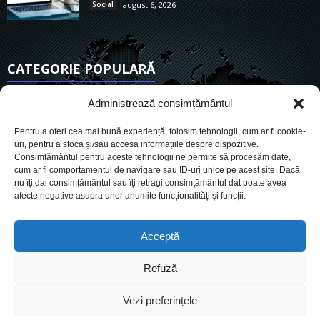
Social
august 6, 2026
CATEGORIE POPULARĂ
6900
Actualitate
Administrează consimțământul
3829
De actualitate
Pentru a oferi cea mai bună experiență, folosim tehnologii, cum ar fi cookie-
2949
Social
uri, pentru a stoca și/sau accesa informațiile despre dispozitive.
Consimțământul pentru aceste tehnologii ne permite să procesăm date,
1725
Politic
cum ar fi comportamentul de navigare sau ID-uri unice pe acest site. Dacă
898
nu îți dai consimțământul sau îți retragi consimțământul dat poate avea
Economie
afecte negative asupra unor anumite funcționalități și funcții.
718
Administrație
559
Sănătate
Acceptă
Refuză
Cookies
Despre Noi
Termeni si conditii
Ultimele știri
Vezi preferințele
Oferta de publicitate
Contact