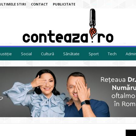
ULTIMELE STIRI
CONTACT
PUBLICITATE
Justiție
Social
Cultură
Sănătate
Sport
Tech
Admin