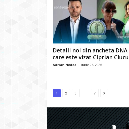
Detalii noi din ancheta DNA 
care este vizat Ciprian Ciucu..
Adrian Nedea
-
iunie 26, 2026
...
1
2
3
7