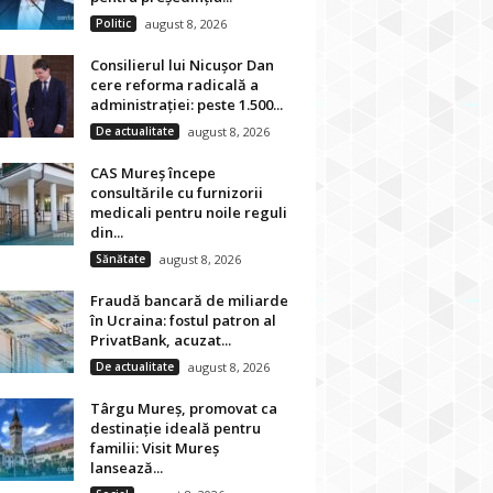
Politic
august 8, 2026
Consilierul lui Nicușor Dan
cere reforma radicală a
administrației: peste 1.500...
De actualitate
august 8, 2026
CAS Mureș începe
consultările cu furnizorii
medicali pentru noile reguli
din...
Sănătate
august 8, 2026
Fraudă bancară de miliarde
în Ucraina: fostul patron al
PrivatBank, acuzat...
De actualitate
august 8, 2026
Târgu Mureș, promovat ca
destinație ideală pentru
familii: Visit Mureș
lansează...