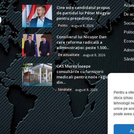
Actual
Cine este candidatul propus
de partidul lui Péter Magyar
De act
pentru președinția...
Socia
Politic
august 8, 2026
Politi
Consilierul lui Nicușor Dan
Econ
cere reforma radicală a
administrației: peste 1.500...
Admin
De actualitate
august 8, 2026
Sănăt
CAS Mureș începe
consultările cu furnizorii
medicali pentru noile reguli
din...
Sănătate
august 8, 2026
Pentru a ofe
stoca și/sau
tehnologii n
unice pe ace
poate avea a
A