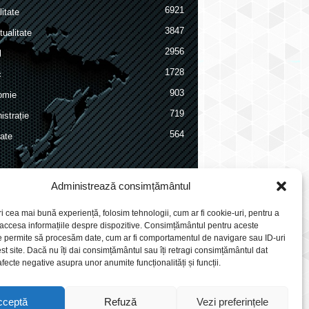
6921
itate
3847
ualitate
2956
l
1728
c
903
omie
719
istrație
564
ate
Administrează consimțământul
ri cea mai bună experiență, folosim tehnologii, cum ar fi cookie-uri, pentru a
 accesa informațiile despre dispozitive. Consimțământul pentru aceste
e permite să procesăm date, cum ar fi comportamentul de navigare sau ID-uri
st site. Dacă nu îți dai consimțământul sau îți retragi consimțământul dat
fecte negative asupra unor anumite funcționalități și funcții.
cceptă
Refuză
Vezi preferințele