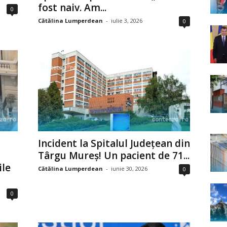
fost naiv. Am...
0
Cătălina Lumperdean
-
iulie 3, 2026
0
Incident la Spitalul Județean din
Târgu Mureș! Un pacient de 71...
ile
Cătălina Lumperdean
-
iunie 30, 2026
0
0