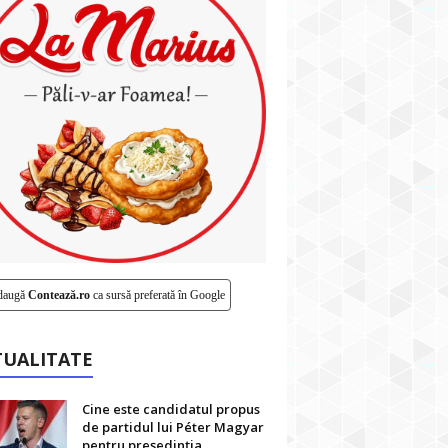
daugă
Contează.ro
ca sursă preferată în Google
TUALITATE
Cine este candidatul propus
de partidul lui Péter Magyar
pentru președinția...