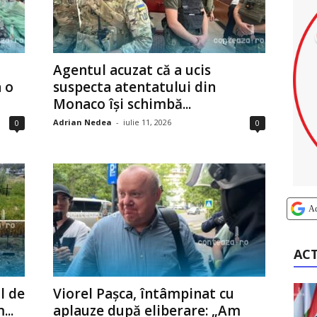
Agentul acuzat că a ucis
a o
suspecta atentatului din
Monaco își schimbă...
Adrian Nedea
-
iulie 11, 2026
0
0
A
AC
l de
Viorel Pașca, întâmpinat cu
...
aplauze după eliberare: „Am