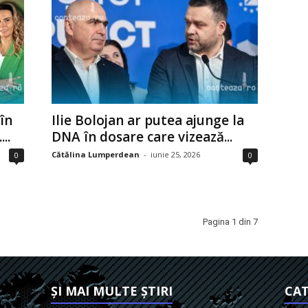
în
Ilie Bolojan ar putea ajunge la
..
DNA în dosare care vizează...
Cătălina Lumperdean
-
iunie 25, 2026
0
0
Pagina 1 din 7
ȘI MAI MULTE ȘTIRI
CAT