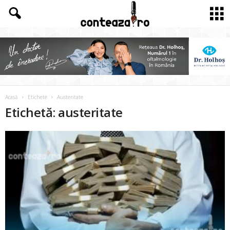
Acasă
Etichete
Austeritate
Etichetă: austeritate