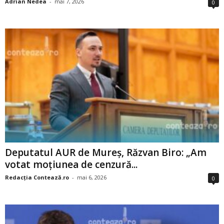
Adrian Nedea
-
mai 7, 2026
0
Deputatul AUR de Mureș, Răzvan Biro: „Am
votat moțiunea de cenzură...
Redacția Contează.ro
-
mai 6, 2026
0