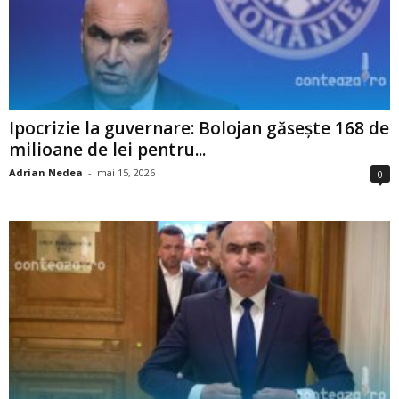
Ipocrizie la guvernare: Bolojan găsește 168 de
milioane de lei pentru...
Adrian Nedea
-
mai 15, 2026
0