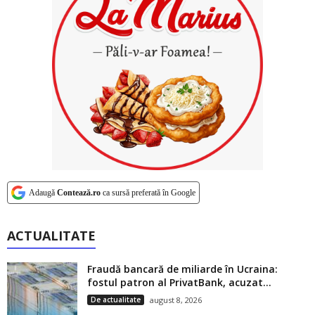
Adaugă
Contează.ro
ca sursă preferată în Google
ACTUALITATE
Fraudă bancară de miliarde în Ucraina:
fostul patron al PrivatBank, acuzat...
De actualitate
august 8, 2026