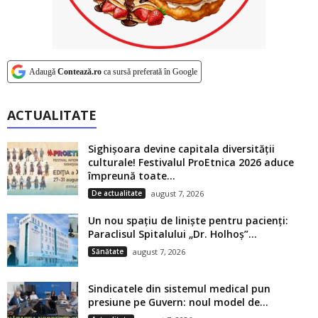
Adaugă
Contează.ro
ca sursă preferată în Google
ACTUALITATE
Sighișoara devine capitala diversității
culturale! Festivalul ProEtnica 2026 aduce
împreună toate...
De actualitate
august 7, 2026
Un nou spațiu de liniște pentru pacienți:
Paraclisul Spitalului „Dr. Holhoș”...
Sănătate
august 7, 2026
Sindicatele din sistemul medical pun
presiune pe Guvern: noul model de...