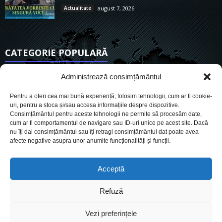
Actualitate
august 7, 2026
CATEGORIE POPULARĂ
6911
Actualitate
Administrează consimțământul
3838
De actualitate
Pentru a oferi cea mai bună experiență, folosim tehnologii, cum ar fi cookie-
2954
Social
uri, pentru a stoca și/sau accesa informațiile despre dispozitive.
Consimțământul pentru aceste tehnologii ne permite să procesăm date,
1727
Politic
cum ar fi comportamentul de navigare sau ID-uri unice pe acest site. Dacă
901
nu îți dai consimțământul sau îți retragi consimțământul dat poate avea
Economie
afecte negative asupra unor anumite funcționalități și funcții.
718
Administrație
561
Sănătate
Acceptă
Refuză
Cookies
Despre Noi
Termeni si conditii
Ultimele știri
Vezi preferințele