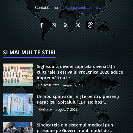
Contactați-ne:
redactia@conteaza.ro
ȘI MAI MULTE ȘTIRI
Sighișoara devine capitala diversității
culturale! Festivalul ProEtnica 2026 aduce
împreună toate...
De actualitate
august 7, 2026
Un nou spațiu de liniște pentru pacienți:
Paraclisul Spitalului „Dr. Holhoș”...
Sănătate
august 7, 2026
Sindicatele din sistemul medical pun
presiune pe Guvern: noul model de...