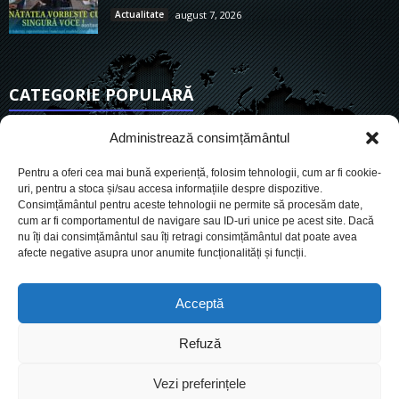
Actualitate
august 7, 2026
CATEGORIE POPULARĂ
6911
Actualitate
Administrează consimțământul
3838
De actualitate
Pentru a oferi cea mai bună experiență, folosim tehnologii, cum ar fi cookie-
2954
Social
uri, pentru a stoca și/sau accesa informațiile despre dispozitive.
Consimțământul pentru aceste tehnologii ne permite să procesăm date,
1727
Politic
cum ar fi comportamentul de navigare sau ID-uri unice pe acest site. Dacă
901
nu îți dai consimțământul sau îți retragi consimțământul dat poate avea
Economie
afecte negative asupra unor anumite funcționalități și funcții.
718
Administrație
561
Sănătate
Acceptă
Refuză
Cookies
Despre Noi
Termeni si conditii
Ultimele știri
Vezi preferințele