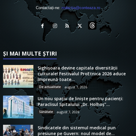
Contactați-ne:
redactia@conteaza.ro
ȘI MAI MULTE ȘTIRI
Sighișoara devine capitala diversității
culturale! Festivalul ProEtnica 2026 aduce
împreună toate...
De actualitate
august 7, 2026
Un nou spațiu de liniște pentru pacienți:
Paraclisul Spitalului „Dr. Holhoș”...
Sănătate
august 7, 2026
Sindicatele din sistemul medical pun
presiune pe Guvern: noul model de...