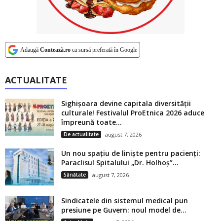
Adaugă
Contează.ro
ca sursă preferată în Google
ACTUALITATE
Sighișoara devine capitala diversității
culturale! Festivalul ProEtnica 2026 aduce
împreună toate...
De actualitate
august 7, 2026
Un nou spațiu de liniște pentru pacienți:
Paraclisul Spitalului „Dr. Holhoș”...
Sănătate
august 7, 2026
Sindicatele din sistemul medical pun
presiune pe Guvern: noul model de...