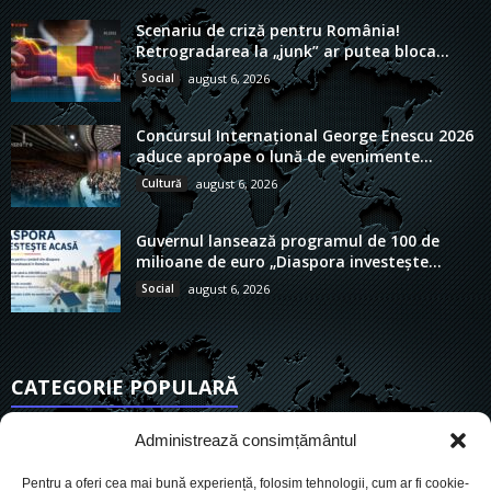
Scenariu de criză pentru România!
Retrogradarea la „junk” ar putea bloca...
Social
august 6, 2026
Concursul Internațional George Enescu 2026
aduce aproape o lună de evenimente...
Cultură
august 6, 2026
Guvernul lansează programul de 100 de
milioane de euro „Diaspora investește...
Social
august 6, 2026
CATEGORIE POPULARĂ
6901
Actualitate
Administrează consimțământul
3830
De actualitate
Pentru a oferi cea mai bună experiență, folosim tehnologii, cum ar fi cookie-