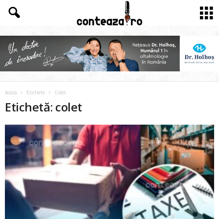
Acasă
Etichete
Colet
Etichetă: colet