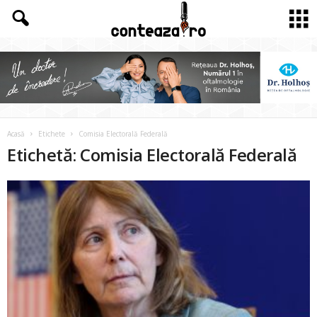
Acasă
Etichete
Comisia Electorală Federală
Etichetă: Comisia Electorală Federală