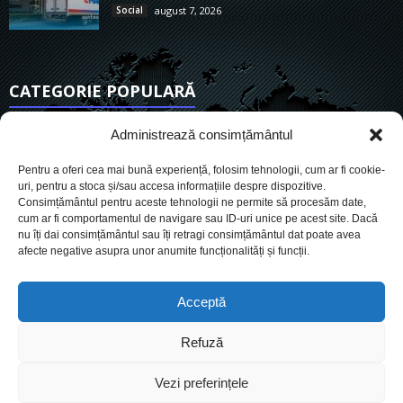
Social
august 7, 2026
CATEGORIE POPULARĂ
6910
Actualitate
Administrează consimțământul
3837
De actualitate
Pentru a oferi cea mai bună experiență, folosim tehnologii, cum ar fi cookie-
2954
Social
uri, pentru a stoca și/sau accesa informațiile despre dispozitive.
Consimțământul pentru aceste tehnologii ne permite să procesăm date,
1727
Politic
cum ar fi comportamentul de navigare sau ID-uri unice pe acest site. Dacă
901
nu îți dai consimțământul sau îți retragi consimțământul dat poate avea
Economie
afecte negative asupra unor anumite funcționalități și funcții.
718
Administrație
561
Sănătate
Acceptă
Refuză
Cookies
Despre Noi
Termeni si conditii
Ultimele știri
Vezi preferințele
Oferta de publicitate
Contact