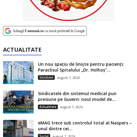
Adaugă
Contează.ro
ca sursă preferată în Google
ACTUALITATE
Un nou spațiu de liniște pentru pacienți:
Paraclisul Spitalului „Dr. Holhoș”...
Sănătate
august 7, 2026
Sindicatele din sistemul medical pun
presiune pe Guvern: noul model de...
Actualitate
august 7, 2026
eMAG trece sub controlul total al Naspers –
unul dintre cei...
Social
august 7, 2026