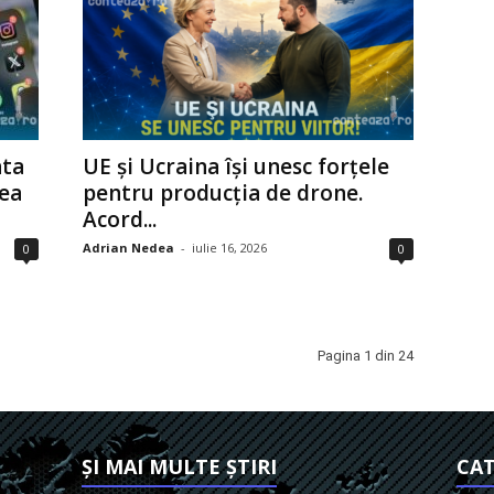
nta
UE și Ucraina își unesc forțele
rea
pentru producția de drone.
Acord...
Adrian Nedea
-
iulie 16, 2026
0
0
Pagina 1 din 24
ȘI MAI MULTE ȘTIRI
CAT