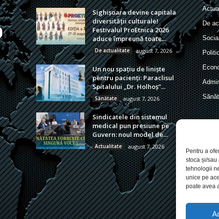
Actual
Sighișoara devine capitala
diversității culturale!
De act
Festivalul ProEtnica 2026
aduce împreună toate...
Socia
De actualitate
august 7, 2026
Politi
Econ
Un nou spațiu de liniște
pentru pacienți: Paraclisul
Admin
Spitalului „Dr. Holhoș”...
Sănăt
Sănătate
august 7, 2026
Sindicatele din sistemul
medical pun presiune pe
Guvern: noul model de...
Actualitate
august 7, 2026
Pentru a ofe
stoca și/sau
tehnologii n
unice pe ace
poate avea a
A