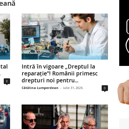
peană
tal
Intră în vigoare „Dreptul la
.
reparație”! Românii primesc
drepturi noi pentru...
0
Cătălina Lumperdean
-
iulie 31, 2026
0