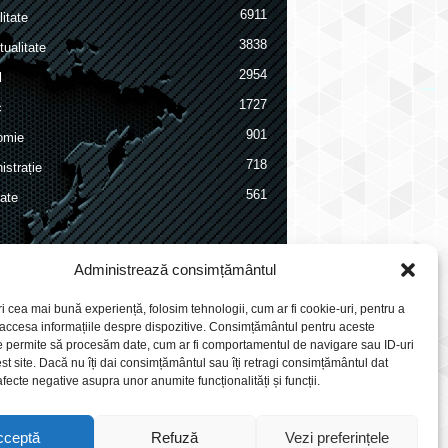
6911
itate
3838
ualitate
2954
l
1727
c
901
omie
718
istrație
561
ate
Administrează consimțământul
ri cea mai bună experiență, folosim tehnologii, cum ar fi cookie-uri, pentru a
 accesa informațiile despre dispozitive. Consimțământul pentru aceste
e permite să procesăm date, cum ar fi comportamentul de navigare sau ID-uri
st site. Dacă nu îți dai consimțământul sau îți retragi consimțământul dat
fecte negative asupra unor anumite funcționalități și funcții.
cceptă
Refuză
Vezi preferințele