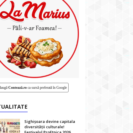
daugă
Contează.ro
ca sursă preferată în Google
TUALITATE
Sighișoara devine capitala
diversității culturale!
Festivalul ProEtnica 2026