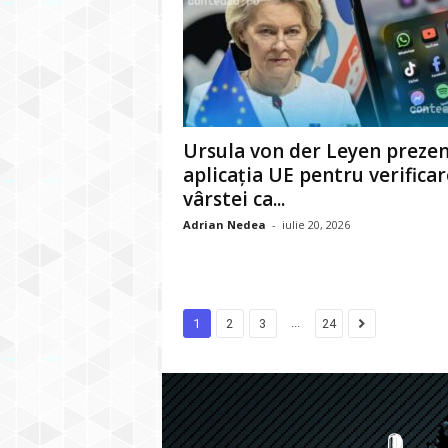
Ursula von der Leyen preze
aplicația UE pentru verifica
vârstei ca...
Adrian Nedea
-
iulie 20, 2026
...
1
2
3
24