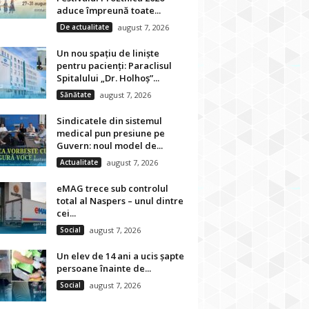
aduce împreună toate...
De actualitate
august 7, 2026
Un nou spațiu de liniște
pentru pacienți: Paraclisul
Spitalului „Dr. Holhoș”...
Sănătate
august 7, 2026
Sindicatele din sistemul
medical pun presiune pe
Guvern: noul model de...
Actualitate
august 7, 2026
eMAG trece sub controlul
total al Naspers – unul dintre
cei...
Social
august 7, 2026
Un elev de 14 ani a ucis șapte
persoane înainte de...
Social
august 7, 2026