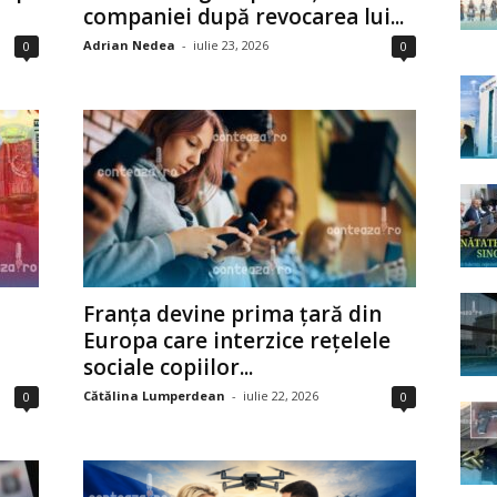
companiei după revocarea lui...
Adrian Nedea
-
iulie 23, 2026
0
0
Franța devine prima țară din
Europa care interzice rețelele
sociale copiilor...
Cătălina Lumperdean
-
iulie 22, 2026
0
0