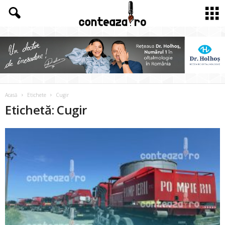
Acasă
Etichete
Cugir
Etichetă: Cugir