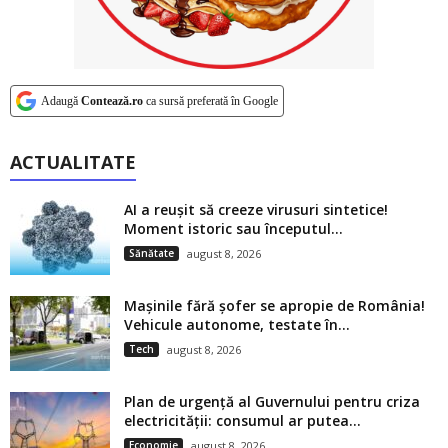
Adaugă
Contează.ro
ca sursă preferată în Google
ACTUALITATE
AI a reușit să creeze virusuri sintetice!
Moment istoric sau începutul...
Sănătate
august 8, 2026
Mașinile fără șofer se apropie de România!
Vehicule autonome, testate în...
Tech
august 8, 2026
Plan de urgență al Guvernului pentru criza
electricității: consumul ar putea...
Economie
august 8, 2026