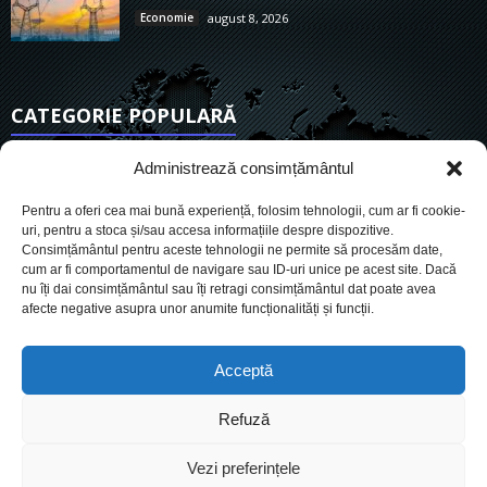
Economie
august 8, 2026
CATEGORIE POPULARĂ
6915
Actualitate
Administrează consimțământul
3842
De actualitate
Pentru a oferi cea mai bună experiență, folosim tehnologii, cum ar fi cookie-
2954
Social
uri, pentru a stoca și/sau accesa informațiile despre dispozitive.
Consimțământul pentru aceste tehnologii ne permite să procesăm date,
1727
Politic
cum ar fi comportamentul de navigare sau ID-uri unice pe acest site. Dacă
903
nu îți dai consimțământul sau îți retragi consimțământul dat poate avea
Economie
afecte negative asupra unor anumite funcționalități și funcții.
718
Administrație
562
Sănătate
Acceptă
Refuză
Cookies
Despre Noi
Termeni si conditii
Ultimele știri
Vezi preferințele