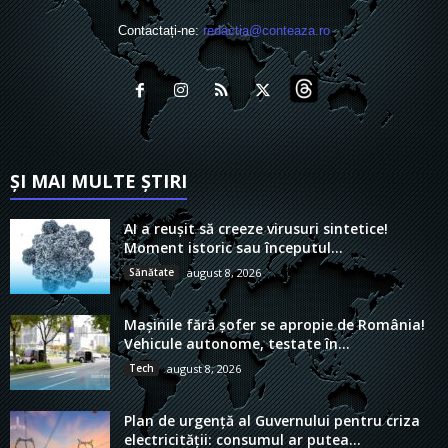
Contactați-ne:
redactia@conteaza.ro
ȘI MAI MULTE ȘTIRI
AI a reușit să creeze virusuri sintetice!
Moment istoric sau începutul...
Sănătate
august 8, 2026
Mașinile fără șofer se apropie de România!
Vehicule autonome, testate în...
Tech
august 8, 2026
Plan de urgență al Guvernului pentru criza
electricității: consumul ar putea...