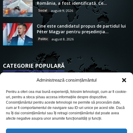
România, a fost identificată. Ce...
Social
august 9, 2026
Cine este candidatul propus de partidul lui
Péter Magyar pentru președinția...
Politic
august 8, 2026
CATEGORIE POPULARĂ
6923
Actualitate
Administrează consimțământul
3849
De actualitate
Pentru a oferi cea mai bună experiență, folosim tehnologii, cum ar fi cookie-
2957
Social
uri, pentru a stoca și/sau accesa informațiile despre dispozitive.
Consimțământul pentru aceste tehnologii ne permite să procesăm date,
1729
Politic
cum ar fi comportamentul de navigare sau ID-uri unice pe acest site. Dacă
903
nu îți dai consimțământul sau îți retragi consimțământul dat poate avea
Economie
afecte negative asupra unor anumite funcționalități și funcții.
719
Administrație
564
Sănătate