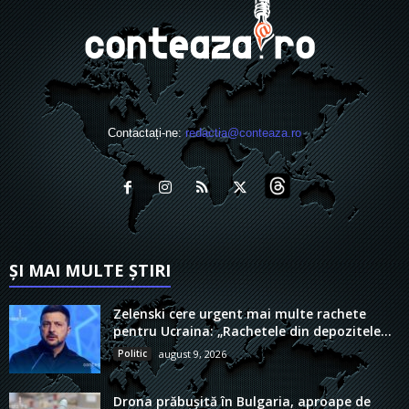
Contactați-ne:
redactia@conteaza.ro
ȘI MAI MULTE ȘTIRI
Zelenski cere urgent mai multe rachete
pentru Ucraina: „Rachetele din depozitele...
Politic
august 9, 2026
Drona prăbușită în Bulgaria, aproape de