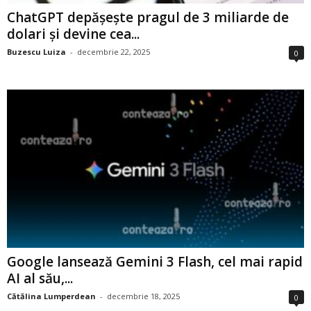
ChatGPT depășește pragul de 3 miliarde de
dolari și devine cea...
Buzescu Luiza
-
decembrie 22, 2025
0
Google lansează Gemini 3 Flash, cel mai rapid
AI al său,...
Cătălina Lumperdean
-
decembrie 18, 2025
0