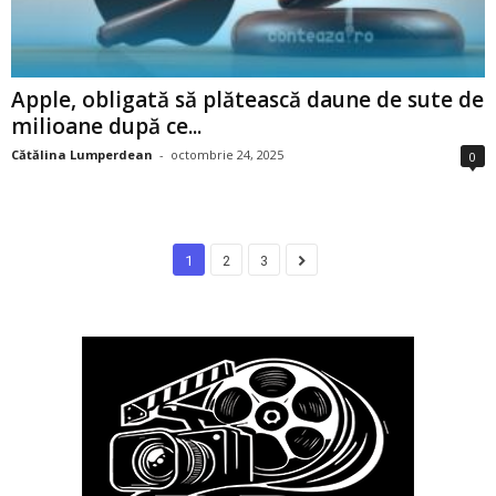
Apple, obligată să plătească daune de sute de
milioane după ce...
Cătălina Lumperdean
-
octombrie 24, 2025
0
1
2
3