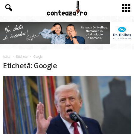
Acasă
Etichete
Google
Etichetă: Google