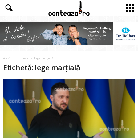
Acasă
Etichete
Lege marțială
Etichetă: lege marțială