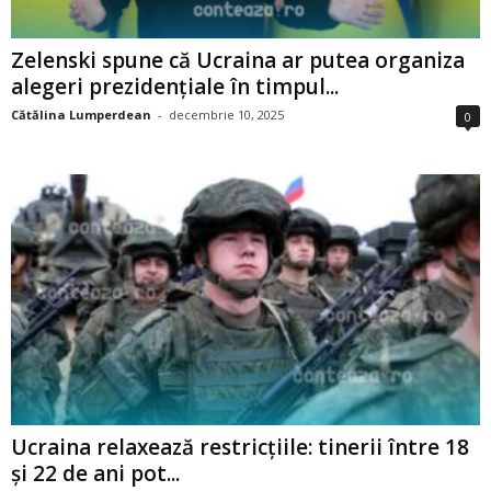
Zelenski spune că Ucraina ar putea organiza
alegeri prezidențiale în timpul...
Cătălina Lumperdean
-
decembrie 10, 2025
0
Ucraina relaxează restricțiile: tinerii între 18
și 22 de ani pot...