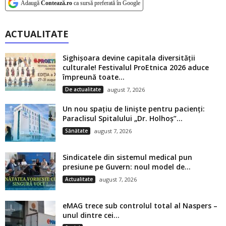
Adaugă
Contează.ro
ca sursă preferată în Google
ACTUALITATE
Sighișoara devine capitala diversității
culturale! Festivalul ProEtnica 2026 aduce
împreună toate...
De actualitate
august 7, 2026
Un nou spațiu de liniște pentru pacienți:
Paraclisul Spitalului „Dr. Holhoș”...
Sănătate
august 7, 2026
Sindicatele din sistemul medical pun
presiune pe Guvern: noul model de...
Actualitate
august 7, 2026
eMAG trece sub controlul total al Naspers –
unul dintre cei...