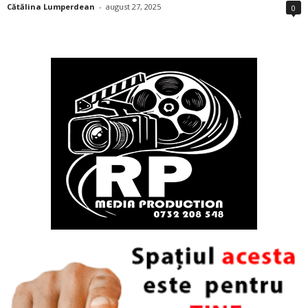
Cătălina Lumperdean
-
august 27, 2025
0