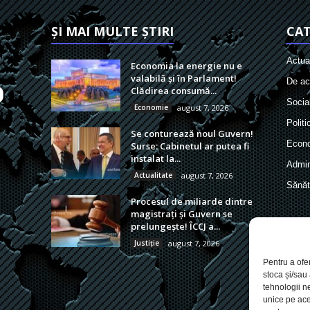
ȘI MAI MULTE ȘTIRI
CAT
Actual
Economia la energie nu e
valabilă și în Parlament!
De act
Clădirea consumă...
Socia
Economie
august 7, 2026
Politi
Se conturează noul Guvern!
Econ
Surse: Cabinetul ar putea fi
instalat la...
Admin
Actualitate
august 7, 2026
Sănăt
Procesul de miliarde dintre
magistrați și Guvern se
prelungește! ÎCCJ a...
Justiție
august 7, 2026
Pentru a ofe
stoca și/sau
tehnologii n
unice pe ace