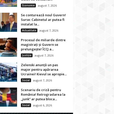
Economie
august 7, 2026
Se conturează noul Guvern!
Surse: Cabinetul ar putea fi
instalat la...
Actualitate
august 7, 2026
Procesul de miliarde dintre
magistrați și Guvern se
prelungește! ÎCCJ a...
Justiție
august 7, 2026
Zelenski anunță un pas
major pentru apărarea
Ucrainei! Kievul se apropie...
Social
august 7, 2026
Scenariu de criză pentru
România! Retrogradarea la
„junk” ar putea bloca...
Social
august 6, 2026