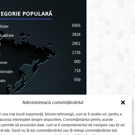
EGORIE POPULARĂ
6905
itate
3834
ualitate
2951
l
1726
c
900
omie
718
istrație
559
ate
Administrează consimțământul
ri cea mai bună experiență, folosim tehnologii, cum ar fi cookie-uri, pentru a
 accesa informațiile despre dispozitive. Consimțământul pentru aceste
e permite să procesăm date, cum ar fi comportamentul de navigare sau ID-uri
st site. Dacă nu îți dai consimțământul sau îți retragi consimțământul dat