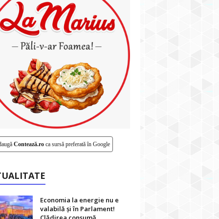
daugă
Contează.ro
ca sursă preferată în Google
TUALITATE
Economia la energie nu e
valabilă și în Parlament!
Clădirea consumă...