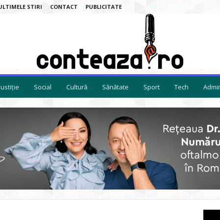
ULTIMELE STIRI
CONTACT
PUBLICITATE
Justiție
Social
Cultură
Sănătate
Sport
Tech
Admin