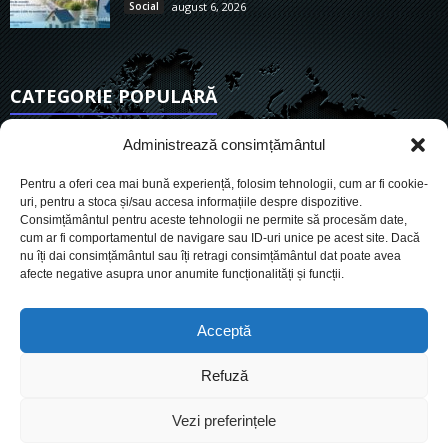
Social
august 6, 2026
CATEGORIE POPULARĂ
6901
Actualitate
Administrează consimțământul
3830
De actualitate
Pentru a oferi cea mai bună experiență, folosim tehnologii, cum ar fi cookie-
2950
Social
uri, pentru a stoca și/sau accesa informațiile despre dispozitive.
Consimțământul pentru aceste tehnologii ne permite să procesăm date,
1725
Politic
cum ar fi comportamentul de navigare sau ID-uri unice pe acest site. Dacă
899
nu îți dai consimțământul sau îți retragi consimțământul dat poate avea
Economie
afecte negative asupra unor anumite funcționalități și funcții.
718
Administrație
559
Sănătate
Acceptă
Refuză
Cookies
Despre Noi
Termeni si conditii
Ultimele știri
Vezi preferințele
Oferta de publicitate
Contact