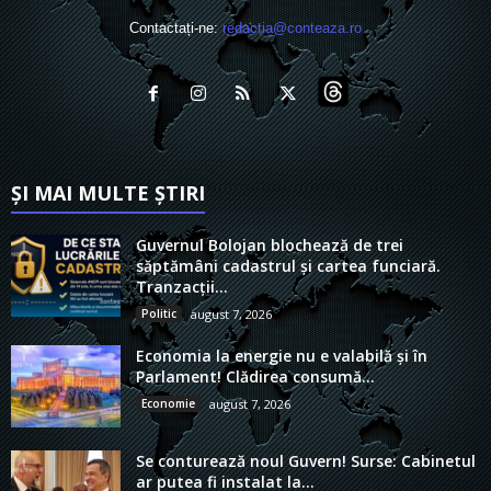
Contactați-ne:
redactia@conteaza.ro
ȘI MAI MULTE ȘTIRI
Guvernul Bolojan blochează de trei
săptămâni cadastrul și cartea funciară.
Tranzacții...
Politic
august 7, 2026
Economia la energie nu e valabilă și în
Parlament! Clădirea consumă...
Economie
august 7, 2026
Se conturează noul Guvern! Surse: Cabinetul
ar putea fi instalat la...