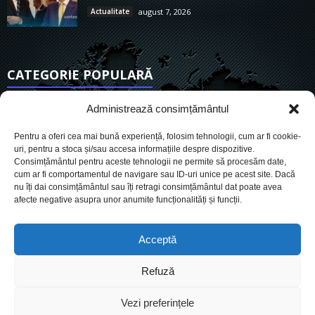
Actualitate
august 7, 2026
CATEGORIE POPULARĂ
6906
Actualitate
Administrează consimțământul
3834
De actualitate
Pentru a oferi cea mai bună experiență, folosim tehnologii, cum ar fi cookie-
2952
Social
uri, pentru a stoca și/sau accesa informațiile despre dispozitive.
Consimțământul pentru aceste tehnologii ne permite să procesăm date,
1727
Politic
cum ar fi comportamentul de navigare sau ID-uri unice pe acest site. Dacă
900
nu îți dai consimțământul sau îți retragi consimțământul dat poate avea
Economie
afecte negative asupra unor anumite funcționalități și funcții.
718
Administrație
559
Sănătate
Acceptă
Refuză
Cookies
Despre Noi
Termeni si conditii
Ultimele știri
Vezi preferințele