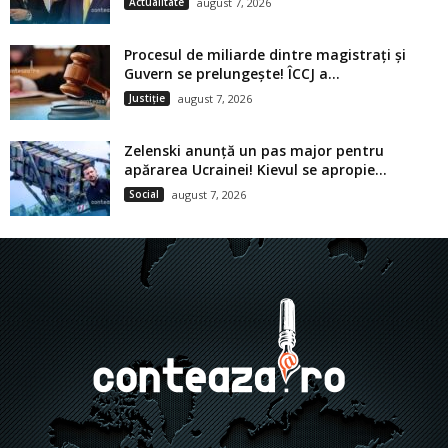
Actualitate
august 7, 2026
Procesul de miliarde dintre magistrați și
Guvern se prelungește! ÎCCJ a...
Justiție
august 7, 2026
Zelenski anunță un pas major pentru
apărarea Ucrainei! Kievul se apropie...
Social
august 7, 2026