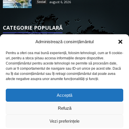
Social
august 6, 2026
CATEGORIE POPULARĂ
6901
Actualitate
Administrează consimțământul
3830
De actualitate
Pentru a oferi cea mai bună experiență, folosim tehnologii, cum ar fi cookie-
2950
Social
uri, pentru a stoca și/sau accesa informațiile despre dispozitive.
Consimțământul pentru aceste tehnologii ne permite să procesăm date,
1725
Politic
cum ar fi comportamentul de navigare sau ID-uri unice pe acest site. Dacă
899
nu îți dai consimțământul sau îți retragi consimțământul dat poate avea
Economie
afecte negative asupra unor anumite funcționalități și funcții.
718
Administrație
559
Sănătate
Acceptă
Refuză
Cookies
Despre Noi
Termeni si conditii
Ultimele știri
Vezi preferințele
Oferta de publicitate
Contact