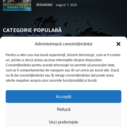
Actualitate
august 7, 2026
CATEGORIE POPULARĂ
6911
Actualitate
Administrează consimțământul
3838
De actualitate
Pentru a oferi cea mai bună experiență, folosim tehnologii, cum ar fi cookie-
2954
Social
uri, pentru a stoca și/sau accesa informațiile despre dispozitive.
Consimțământul pentru aceste tehnologii ne permite să procesăm date,
1727
Politic
cum ar fi comportamentul de navigare sau ID-uri unice pe acest site. Dacă
901
nu îți dai consimțământul sau îți retragi consimțământul dat poate avea
Economie
afecte negative asupra unor anumite funcționalități și funcții.
718
Administrație
561
Sănătate
Acceptă
Refuză
Cookies
Despre Noi
Termeni si conditii
Ultimele știri
Vezi preferințele