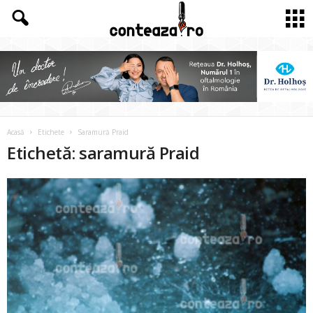
Acasă
Etichete
Saramură Praid
Etichetă: saramură Praid