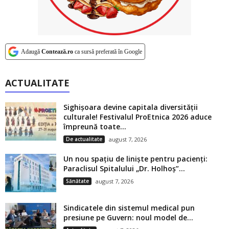
Adaugă
Contează.ro
ca sursă preferată în Google
ACTUALITATE
Sighișoara devine capitala diversității
culturale! Festivalul ProEtnica 2026 aduce
împreună toate...
De actualitate
august 7, 2026
Un nou spațiu de liniște pentru pacienți:
Paraclisul Spitalului „Dr. Holhoș”...
Sănătate
august 7, 2026
Sindicatele din sistemul medical pun
presiune pe Guvern: noul model de...