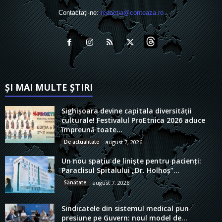
Contactați-ne:
redactia@conteaza.ro
ȘI MAI MULTE ȘTIRI
Sighișoara devine capitala diversității
culturale! Festivalul ProEtnica 2026 aduce
împreună toate...
De actualitate
august 7, 2026
Un nou spațiu de liniște pentru pacienți:
Paraclisul Spitalului „Dr. Holhoș”...
Sănătate
august 7, 2026
Sindicatele din sistemul medical pun
presiune pe Guvern: noul model de...