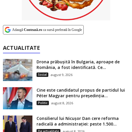
Adaugă
Contează.ro
ca sursă preferată în Google
ACTUALITATE
Drona prăbușită în Bulgaria, aproape de
România, a fost identificată. Ce...
Social
august 9, 2026
Cine este candidatul propus de partidul lui
Péter Magyar pentru președinția...
Politic
august 8, 2026
Consilierul lui Nicușor Dan cere reforma
radicală a administrației: peste 1.500...
De actualitate
august 8, 2026