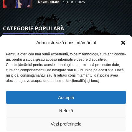
De actualitate
august 8, 2026
CATEGORIE POPULARĂ
6922
Actualitate
Administrează consimțământul
3848
De actualitate
Pentru a oferi cea mai bună experiență, folosim tehnologii, cum ar fi cookie-
2957
Social
uri, pentru a stoca și/sau accesa informațiile despre dispozitive.
Consimțământul pentru aceste tehnologii ne permite să procesăm date,
1728
Politic
cum ar fi comportamentul de navigare sau ID-uri unice pe acest site. Dacă
903
nu îți dai consimțământul sau îți retragi consimțământul dat poate avea
Economie
afecte negative asupra unor anumite funcționalități și funcții.
719
Administrație
564
Sănătate
Acceptă
Refuză
Cookies
Despre Noi
Termeni si conditii
Ultimele știri
Vezi preferințele
Oferta de publicitate
Contact