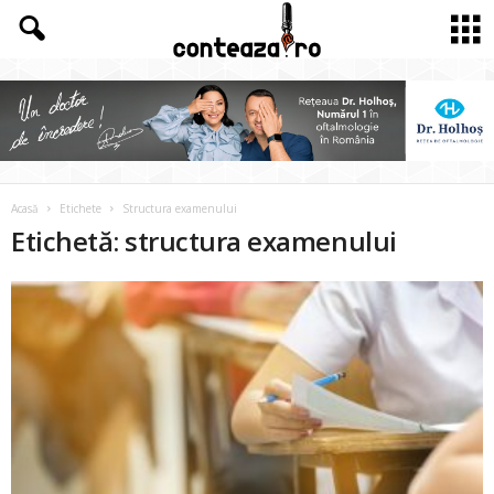
Acasă
Etichete
Structura examenului
Etichetă: structura examenului