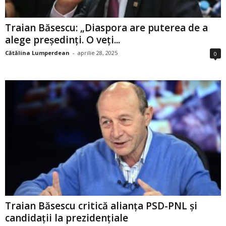
Traian Băsescu: „Diaspora are puterea de a
alege președinți. O veți...
Cătălina Lumperdean
-
aprilie 28, 2025
0
Traian Băsescu critică alianța PSD-PNL și
candidații la prezidențiale