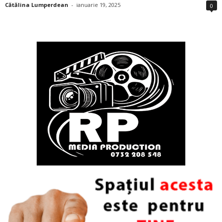
Cătălina Lumperdean
-
ianuarie 19, 2025
0