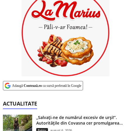
Adaugă
Contează.ro
ca sursă preferată în Google
ACTUALITATE
„Salvați-ne de numărul excesiv de urși!”.
Autoritățile din Covasna cer promulgarea...
Politic
august 6, 2026