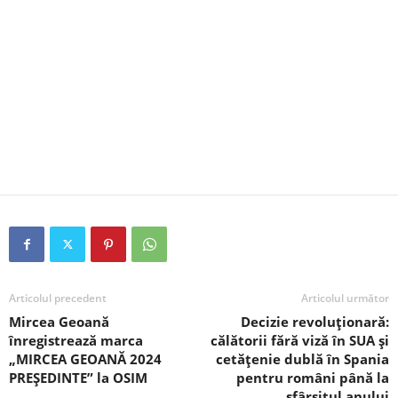
Articolul precedent
Articolul următor
Mircea Geoană
Decizie revoluționară:
înregistrează marca
călătorii fără viză în SUA și
„MIRCEA GEOANĂ 2024
cetățenie dublă în Spania
PREŞEDINTE” la OSIM
pentru români până la
sfârșitul anului