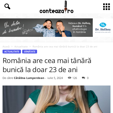
Acasă
Actualitate
România are cea mai tânără bunică la doar 23 de ani
ACTUALITATE
SĂNĂTATE
România are cea mai tânără
bunică la doar 23 de ani
De către
Cătălina Lumperdean
-
iulie 5, 2024
126
0