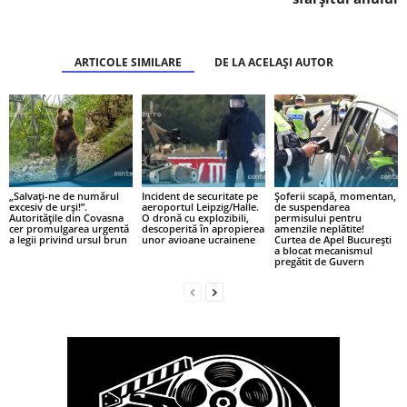
ARTICOLE SIMILARE
DE LA ACELAȘI AUTOR
„Salvați-ne de numărul
Incident de securitate pe
Șoferii scapă, momentan,
excesiv de urși!”.
aeroportul Leipzig/Halle.
de suspendarea
Autoritățile din Covasna
O dronă cu explozibili,
permisului pentru
cer promulgarea urgentă
descoperită în apropierea
amenzile neplătite!
a legii privind ursul brun
unor avioane ucrainene
Curtea de Apel București
a blocat mecanismul
pregătit de Guvern