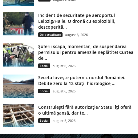
Incident de securitate pe aeroportul
Leipzig/Halle. O dronă cu explozibili,
descoperită...
De actualitate
august 6, 2026
Șoferii scapă, momentan, de suspendarea
permisului pentru amenzile neplătite! Curtea
de...
Social
august 6, 2026
Seceta lovește puternic nordul României.
Debite zero la 12 stații hidrologice,...
Social
august 6, 2026
Construiești fără autorizație? Statul îți oferă
o ultimă șansă, dar te...
Social
august 5, 2026