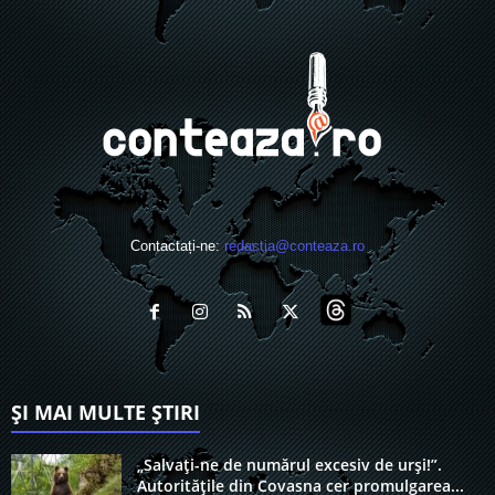
Contactați-ne:
redactia@conteaza.ro
ȘI MAI MULTE ȘTIRI
„Salvați-ne de numărul excesiv de urși!”.
Autoritățile din Covasna cer promulgarea...