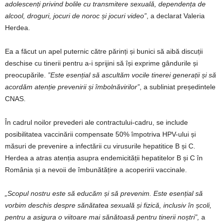
adolescenți privind bolile cu transmitere sexuală, dependența de
alcool, droguri, jocuri de noroc și jocuri video”
, a declarat Valeria
Herdea.
Ea a făcut un apel puternic către părinți și bunici să aibă discuții
deschise cu tinerii pentru a-i sprijini să își exprime gândurile și
preocupările.
”Este esențial să ascultăm vocile tinerei generații și să
acordăm atenție prevenirii și îmbolnăvirilor”
, a subliniat președintele
CNAS.
În cadrul noilor prevederi ale contractului-cadru, se include
posibilitatea vaccinării compensate 50% împotriva HPV-ului și
măsuri de prevenire a infectării cu virusurile hepatitice B și C.
Herdea a atras atenția asupra endemicității hepatitelor B și C în
România și a nevoii de îmbunătățire a acoperirii vaccinale.
„Scopul nostru este să educăm și să prevenim. Este esențial să
vorbim deschis despre sănătatea sexuală și fizică, inclusiv în școli,
pentru a asigura o viitoare mai sănătoasă pentru tinerii noștri”,
a