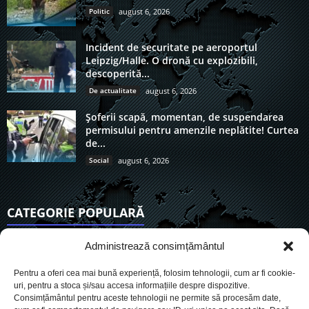
Politic
august 6, 2026
Incident de securitate pe aeroportul
Leipzig/Halle. O dronă cu explozibili,
descoperită...
De actualitate
august 6, 2026
Șoferii scapă, momentan, de suspendarea
permisului pentru amenzile neplătite! Curtea
de...
Social
august 6, 2026
CATEGORIE POPULARĂ
6894
Actualitate
Administrează consimțământul
3825
De actualitate
Pentru a oferi cea mai bună experiență, folosim tehnologii, cum ar fi cookie-
2945
Social
uri, pentru a stoca și/sau accesa informațiile despre dispozitive.
Consimțământul pentru aceste tehnologii ne permite să procesăm date,
1725
Politic