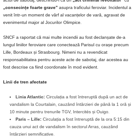
actul de sabotaj, descriindu-l ca un
„act criminal revoltător”
cu
„consecințe foarte grave”
asupra traficului feroviar. Incidentul a
venit într-un moment de vârf al vacanțelor de vară, agravat de
evenimentul major al Jocurilor Olimpice.
SNCF a raportat că mai multe incendii au fost declanșate de-a
lungul liniilor feroviare care conectează Parisul cu orașe precum
Lille, Bordeaux și Strasbourg. Nimeni nu a revendicat
responsabilitatea pentru aceste acte de sabotaj, dar acestea au
fost descrise ca fiind coordonate în mod evident.
Linii de tren afectate
Linia Atlantic:
Circulația a fost întreruptă după un act de
vandalism la Courtalain, cauzând întârzieri de până la 1 oră și
10 minute pentru trenurile TGV, Intercités și Ouigo.
Paris – Lille:
Circulația a fost întreruptă de la ora 5:15 din
cauza unui act de vandalism în sectorul Arras, cauzând
întârzieri semnificative.