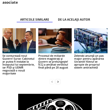
asociate
ARTICOLE SIMILARE
DE LA ACELAȘI AUTOR
Se conturează noul
Procesul de miliarde
Zelenski anunță un pas
Guvern! Surse: Cabinetul
dintre magistrați și
major pentru apărarea
ar putea fi instalat la
Guvern se prelungește!
Ucrainei! Kievul se
începutul lui septembrie,
ÎCCJ a amânat verdictul
apropie de propriul
iar PSD și UDMR
final până pe 20 august
sistem antirachetă
negociază o nouă
majoritate