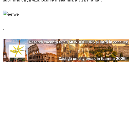
subliniind că „a viza jocurile înseamnă a viza Franța”.
.