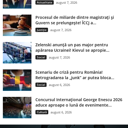
Actualitate
august 7, 2026
Procesul de miliarde dintre magistrați și
Guvern se prelungește! ÎCCJ a...
Justiție
august 7, 2026
Zelenski anunță un pas major pentru
apărarea Ucrainei! Kievul se apropie...
Social
august 7, 2026
Scenariu de criză pentru România!
Retrogradarea la „junk” ar putea bloca...
Social
august 6, 2026
Concursul Internațional George Enescu 2026
aduce aproape o lună de evenimente...
Cultură
august 6, 2026