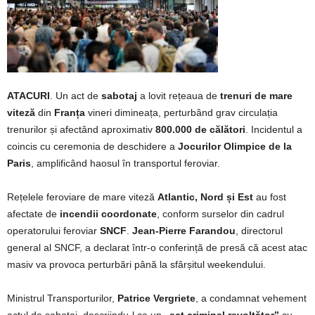
ATACURI
. Un act de
sabotaj
a lovit rețeaua de
trenuri de mare
viteză
din
Franța
vineri dimineața, perturbând grav circulația
trenurilor și afectând aproximativ
800.000 de călători
. Incidentul a
coincis cu ceremonia de deschidere a
Jocurilor Olimpice de la
Paris
, amplificând haosul în transportul feroviar.
Rețelele feroviare de mare viteză
Atlantic, Nord și Est
au fost
afectate de
incendii coordonate
, conform surselor din cadrul
operatorului feroviar
SNCF
.
Jean-Pierre Farandou
, directorul
general al SNCF, a declarat într-o conferință de presă că acest atac
masiv va provoca perturbări până la sfârșitul weekendului.
Ministrul Transporturilor,
Patrice Vergriete
, a condamnat vehement