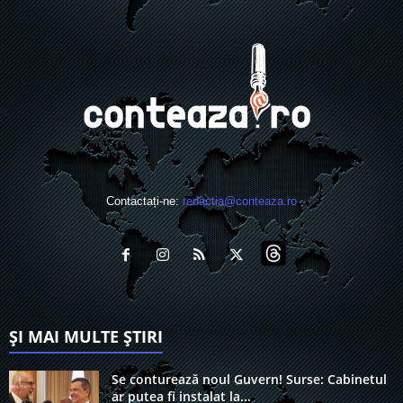
Contactați-ne:
redactia@conteaza.ro
ȘI MAI MULTE ȘTIRI
Se conturează noul Guvern! Surse: Cabinetul
ar putea fi instalat la...