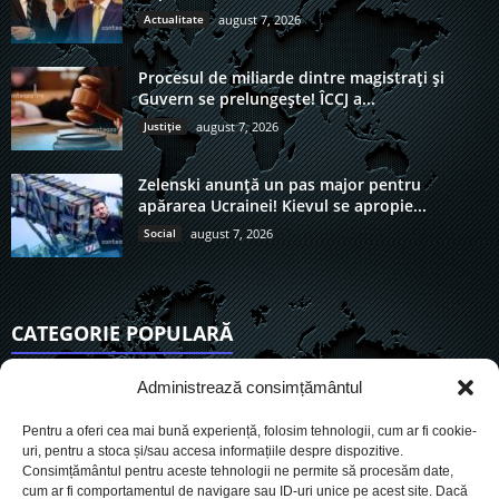
Actualitate
august 7, 2026
Procesul de miliarde dintre magistrați și
Guvern se prelungește! ÎCCJ a...
Justiție
august 7, 2026
Zelenski anunță un pas major pentru
apărarea Ucrainei! Kievul se apropie...
Social
august 7, 2026
CATEGORIE POPULARĂ
6904
Actualitate
Administrează consimțământul
3833
De actualitate
Pentru a oferi cea mai bună experiență, folosim tehnologii, cum ar fi cookie-
2951
Social
uri, pentru a stoca și/sau accesa informațiile despre dispozitive.
Consimțământul pentru aceste tehnologii ne permite să procesăm date,
1726
Politic
cum ar fi comportamentul de navigare sau ID-uri unice pe acest site. Dacă