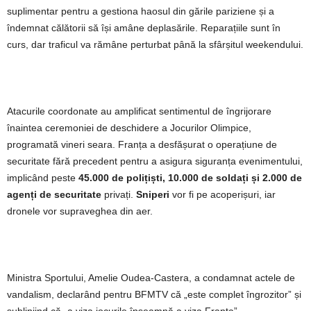
suplimentar pentru a gestiona haosul din gările pariziene și a
îndemnat călătorii să își amâne deplasările. Reparațiile sunt în
curs, dar traficul va rămâne perturbat până la sfârșitul weekendului.
Atacurile coordonate au amplificat sentimentul de îngrijorare
înaintea ceremoniei de deschidere a Jocurilor Olimpice,
programată vineri seara. Franța a desfășurat o operațiune de
securitate fără precedent pentru a asigura siguranța evenimentului,
implicând peste
45.000 de polițiști, 10.000 de soldați și 2.000 de
agenți de securitate
privați.
Sniperi
vor fi pe acoperișuri, iar
dronele vor supraveghea din aer.
Ministra Sportului, Amelie Oudea-Castera, a condamnat actele de
vandalism, declarând pentru BFMTV că „este complet îngrozitor” și