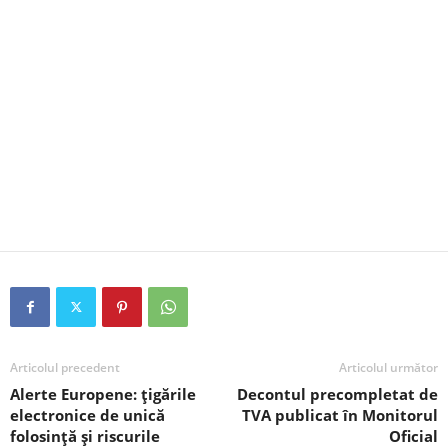
Articolul precedent
Articolul următor
Alerte Europene: țigările
Decontul precompletat de
electronice de unică
TVA publicat în Monitorul
folosință și riscurile
Oficial