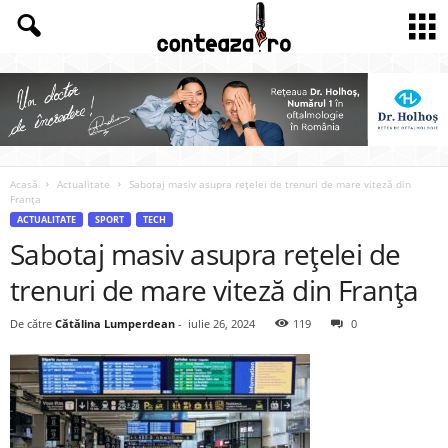
Acasă
Actualitate
Sabotaj masiv asupra rețelei de trenuri de mare viteză din
Franța
ACTUALITATE
SPORT
TECH
Sabotaj masiv asupra rețelei de
trenuri de mare viteză din Franța
De către
Cătălina Lumperdean
-
iulie 26, 2024
119
0