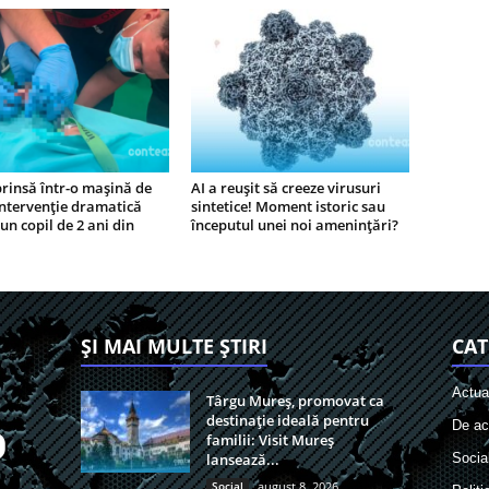
rinsă într-o mașină de
AI a reușit să creeze virusuri
intervenție dramatică
sintetice! Moment istoric sau
un copil de 2 ani din
începutul unei noi amenințări?
ȘI MAI MULTE ȘTIRI
CAT
Actual
Târgu Mureș, promovat ca
destinație ideală pentru
De act
familii: Visit Mureș
lansează...
Socia
Social
august 8, 2026