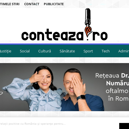
TIMELE STIRI
CONTACT
PUBLICITATE
Justiție
Social
Cultură
Sănătate
Sport
Tech
Admini
relații pozitive cu România și speranțe pentru...