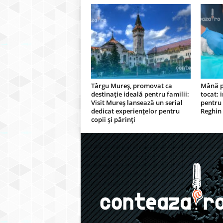
Târgu Mureș, promovat ca
Mână p
destinație ideală pentru familii:
tocat: 
Visit Mureș lansează un serial
pentru 
dedicat experiențelor pentru
Reghin
copii și părinți