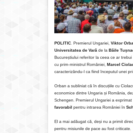
POLITIC
. Premierul Ungariei,
Viktor Orb
Universitatea de Vară
de la
Băile Tușna
Bucureștiului referitor la ceea ce ar trebu
cu prim-ministrul României,
Marcel Ciola
caracterizându-l ca fiind începutul unei pr
Orban a subliniat că în discuțiile cu Ciola
economice dintre Ungaria și România, de
Schengen. Premierul Ungariei a exprimat
favorabil
pentru intrarea României în
Sc
El a mai adăugat că, deși nu a primit direct
pentru misiunile de pace au fost criticate.