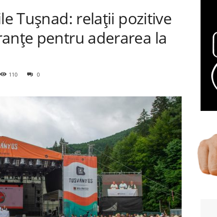
le Tușnad: relații pozitive
ranțe pentru aderarea la
110
0