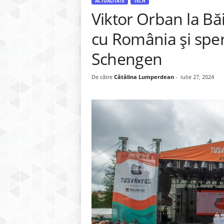
ACTUALITATE
TECH
Viktor Orban la Băi
cu România și spe
Schengen
De către
Cătălina Lumperdean
-
iulie 27, 2024