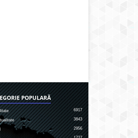
EGORIE POPULARĂ
6917
itate
3843
ualitate
2956
l
1727