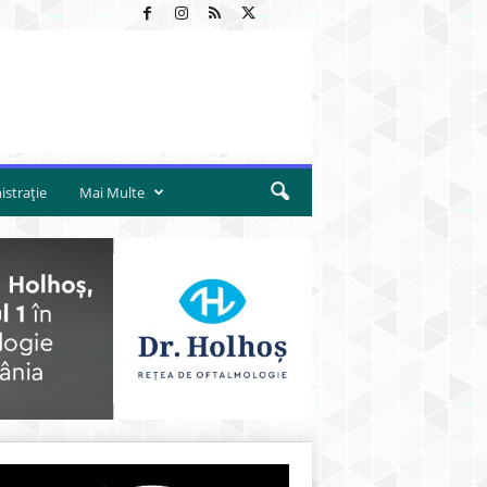
strație
Mai Multe