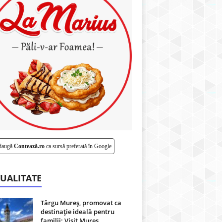
daugă
Contează.ro
ca sursă preferată în Google
UALITATE
Târgu Mureș, promovat ca
destinație ideală pentru
familii: Visit Mureș