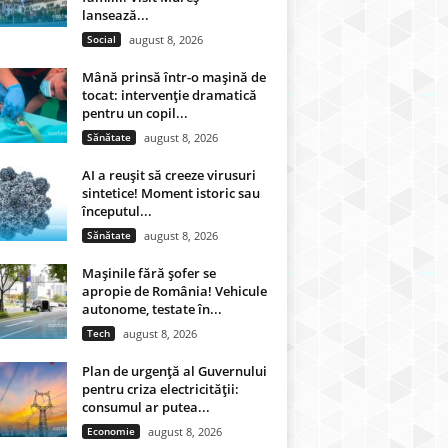
lansează...
Social
august 8, 2026
Mână prinsă într-o mașină de
tocat: intervenție dramatică
pentru un copil...
Sănătate
august 8, 2026
AI a reușit să creeze virusuri
sintetice! Moment istoric sau
începutul...
Sănătate
august 8, 2026
Mașinile fără șofer se
apropie de România! Vehicule
autonome, testate în...
Tech
august 8, 2026
Plan de urgență al Guvernului
pentru criza electricității:
consumul ar putea...
Economie
august 8, 2026