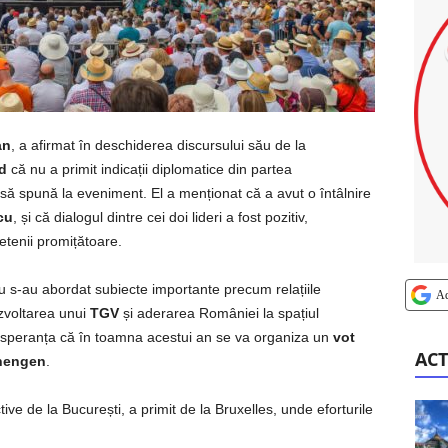
an
, a afirmat în deschiderea discursului său de la
d
că nu a primit indicații diplomatice din partea
i să spună la eveniment. El a menționat că a avut o întâlnire
cu
, și că dialogul dintre cei doi lideri a fost pozitiv,
ietenii promițătoare.
cu s-au abordat subiecte importante precum relațiile
A
zvoltarea unui
TGV
și aderarea României la spațiul
 speranța că în toamna acestui an se va organiza un
vot
ACT
hengen
.
ive de la București, a primit de la Bruxelles, unde eforturile