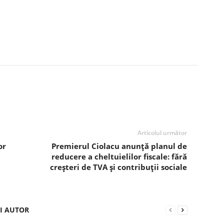
Articolul următor
or
Premierul Ciolacu anunță planul de
reducere a cheltuielilor fiscale: fără
creșteri de TVA și contribuții sociale
ȘI AUTOR