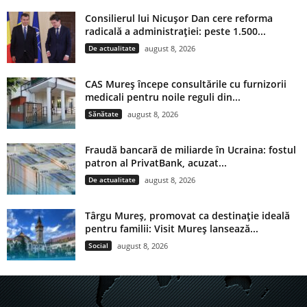
Consilierul lui Nicușor Dan cere reforma
radicală a administrației: peste 1.500...
De actualitate
august 8, 2026
CAS Mureș începe consultările cu furnizorii
medicali pentru noile reguli din...
Sănătate
august 8, 2026
Fraudă bancară de miliarde în Ucraina: fostul
patron al PrivatBank, acuzat...
De actualitate
august 8, 2026
Târgu Mureș, promovat ca destinație ideală
pentru familii: Visit Mureș lansează...
Social
august 8, 2026