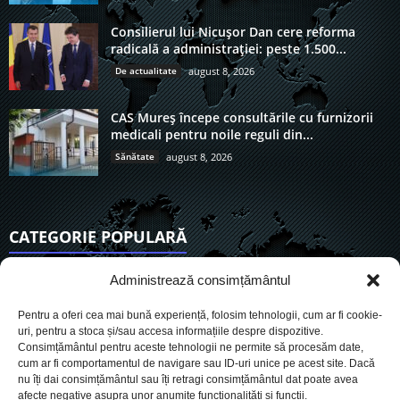
Consilierul lui Nicușor Dan cere reforma
radicală a administrației: peste 1.500...
De actualitate
august 8, 2026
CAS Mureș începe consultările cu furnizorii
medicali pentru noile reguli din...
Sănătate
august 8, 2026
CATEGORIE POPULARĂ
6921
Actualitate
Administrează consimțământul
3847
De actualitate
Pentru a oferi cea mai bună experiență, folosim tehnologii, cum ar fi cookie-
2956
Social
uri, pentru a stoca și/sau accesa informațiile despre dispozitive.
Consimțământul pentru aceste tehnologii ne permite să procesăm date,
1728
Politic
cum ar fi comportamentul de navigare sau ID-uri unice pe acest site. Dacă
903
nu îți dai consimțământul sau îți retragi consimțământul dat poate avea
Economie
afecte negative asupra unor anumite funcționalități și funcții.