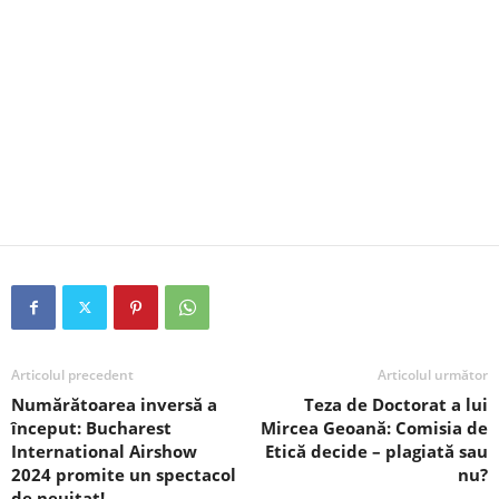
Articolul precedent
Articolul următor
Numărătoarea inversă a
Teza de Doctorat a lui
început: Bucharest
Mircea Geoană: Comisia de
International Airshow
Etică decide – plagiată sau
2024 promite un spectacol
nu?
de neuitat!