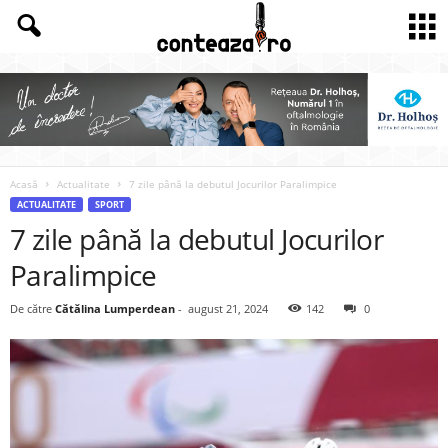
Acasă
Actualitate
7 zile până la debutul Jocurilor Paralimpice
ACTUALITATE
SPORT
7 zile până la debutul Jocurilor
Paralimpice
De către
Cătălina Lumperdean
-
august 21, 2024
142
0