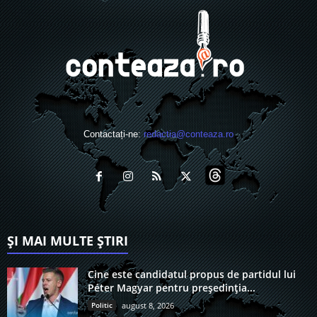
Contactați-ne:
redactia@conteaza.ro
ȘI MAI MULTE ȘTIRI
Cine este candidatul propus de partidul lui
Péter Magyar pentru președinția...
Politic
august 8, 2026