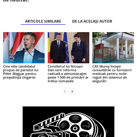
ARTICOLE SIMILARE
DE LA ACELAȘI AUTOR
Cine este candidatul
Consilierul lui Nicușor
CAS Mureș începe
propus de partidul lui
Dan cere reforma
consultările cu furnizorii
Péter Magyar pentru
radicală a administrației:
medicali pentru noile
președinția Ungariei
peste 1.500 de primării ar
reguli din sistemul de
trebui comasate
asigurări