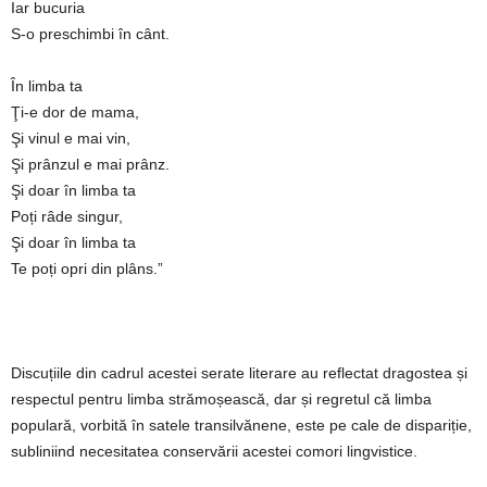
Iar bucuria
S-o preschimbi în cânt.
În limba ta
Ţi-e dor de mama,
Şi vinul e mai vin,
Şi prânzul e mai prânz.
Şi doar în limba ta
Poți râde singur,
Şi doar în limba ta
Te poți opri din plâns.”
Discuțiile din cadrul acestei serate literare au reflectat dragostea și
respectul pentru limba strămoșească, dar și regretul că limba
populară, vorbită în satele transilvănene, este pe cale de dispariție,
subliniind necesitatea conservării acestei comori lingvistice.