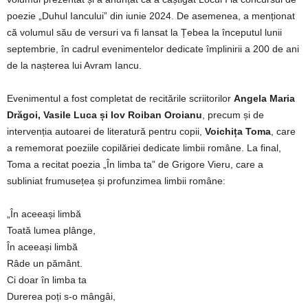
poezie „Duhul Iancului” din iunie 2024. De asemenea, a menționat
că volumul său de versuri va fi lansat la Țebea la începutul lunii
septembrie, în cadrul evenimentelor dedicate împlinirii a 200 de ani
de la nașterea lui Avram Iancu.
Evenimentul a fost completat de recitările scriitorilor
Angela Maria
Drăgoi, Vasile Luca și Iov Roiban Oroianu
, precum și de
intervenția autoarei de literatură pentru copii,
Voichița Toma
, care
a rememorat poeziile copilăriei dedicate limbii române. La final,
Toma a recitat poezia „În limba ta” de Grigore Vieru, care a
subliniat frumusețea și profunzimea limbii române:
„În aceeași limbă
Toată lumea plânge,
În aceeași limbă
Râde un pământ.
Ci doar în limba ta
Durerea poți s-o mângâi,