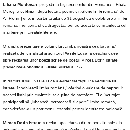
Liliana Moldovan
, președinta Ligii Scriitorilor din România – Filiala
Mureș, a subliniat, după lectura poemului „Glorie limbi române” de
Al. Florin Țene, importanța zilei de 31 august ca o celebrare a limbii
române, menționând că dragostea pentru aceasta se manifestă cel
mai bine prin creațiile literare.
O amplă prezentare a volumului „Limba noastră cea bătrână,”
realizată de jurnalistul și scriitorul
Vasile Luca
, a deschis calea
spre recitarea unor poezii scrise de poetul Mircea Dorin Istrate,
președintele onorific al Filialei Mureș a LSR.
În discursul său, Vasile Luca a evidențiat faptul că versurile lui
Istrate „înnobilează limba română,” oferind o valoare de neprețuit
acestei limbi prin cuvintele sale pline de metafore. El a încurajat
participanții să „iubească, ocrotească și apere” limba română,
considerând-o un patrimoniu esențial pentru identitatea națională.
Mircea Dorin Istrate
a recitat apoi câteva dintre poeziile sale din
volumul prezentat și a anunțat că a câștigat Locul I la concursul de