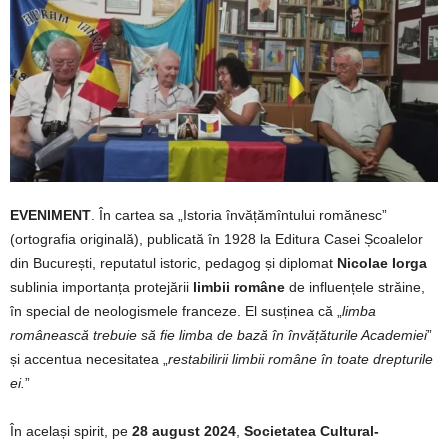
EVENIMENT
. În cartea sa „Istoria învățămîntului romănesc”
(ortografia originală), publicată în 1928 la Editura Casei Școalelor
din București, reputatul istoric, pedagog și diplomat
Nicolae Iorga
sublinia importanța protejării
limbii române
de influențele străine,
în special de neologismele franceze. El susținea că „
limba
românească trebuie să fie limba de bază în învățăturile Academiei
”
și accentua necesitatea „
restabilirii limbii române în toate drepturile
ei.
”
În același spirit, pe
28 august 2024
,
Societatea Cultural-