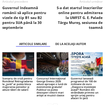
Articolul precedent
Articolul următor
Guvernul îndeamnă
S-a dat startul înscrierilor
românii să aplice pentru
online pentru admiterea
vizele de tip B1 sau B2
la UMFST G. E. Palade
pentru SUA până la 30
Târgu Mureș, sesiunea de
septembrie
toamnă
ARTICOLE SIMILARE
DE LA ACELAȘI AUTOR
Scenariu de criză pentru
Concursul Internațional
Guvernul lansează
România! Retrogradarea
George Enescu 2026
programul de 100 de
la „junk” ar putea bloca
aduce aproape o lună de
milioane de euro
majorarea pensiilor și
evenimente gratuite!
„Diaspora investește
aduce tăieri de salarii
Publicul va putea
acasă”! Românii din
descoperi viitorii mari
străinătate primesc un
artiști ai muzicii clasice
sprijin uriaș pentru
afaceri în țară