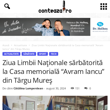
Acasă
Actualitate
Ziua Limbii Naționale sărbătorită la Casa memorială “Avram
Iancu” din Târgu Mureş
ACTUALITATE
SĂNĂTATE
SPORT
TECH
Ziua Limbii Naționale sărbătorită
la Casa memorială “Avram Iancu”
din Târgu Mureş
De către
Cătălina Lumperdean
-
august 30, 2024
151
0