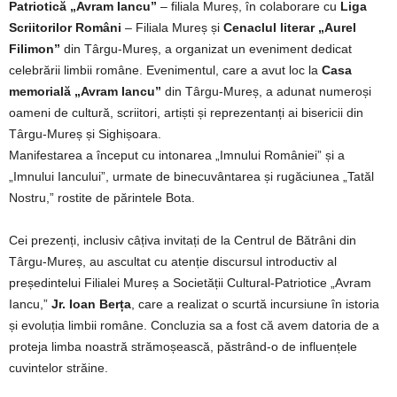
Patriotică „Avram Iancu”
– filiala Mureș, în colaborare cu
Liga
Scriitorilor Români
– Filiala Mureș și
Cenaclul literar „Aurel
Filimon”
din Târgu-Mureș, a organizat un eveniment dedicat
celebrării limbii române. Evenimentul, care a avut loc la
Casa
memorială „Avram Iancu”
din Târgu-Mureș, a adunat numeroși
oameni de cultură, scriitori, artiști și reprezentanți ai bisericii din
Târgu-Mureș și Sighișoara.
Manifestarea a început cu intonarea „Imnului României” și a
„Imnului Iancului”, urmate de binecuvântarea și rugăciunea „Tatăl
Nostru,” rostite de părintele Bota.
Cei prezenți, inclusiv câțiva invitați de la Centrul de Bătrâni din
Târgu-Mureș, au ascultat cu atenție discursul introductiv al
președintelui Filialei Mureș a Societății Cultural-Patriotice „Avram
Iancu,”
Jr. Ioan Berța
, care a realizat o scurtă incursiune în istoria
și evoluția limbii române. Concluzia sa a fost că avem datoria de a
proteja limba noastră strămoșească, păstrând-o de influențele
cuvintelor străine.