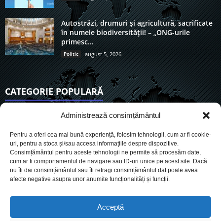
Autostrăzi, drumuri și agricultură, sacrificate
în numele biodiversității! – „ONG-urile
primesc...
Politic
august 5, 2026
CATEGORIE POPULARĂ
6890
Actualitate
Administrează consimțământul
3822
De actualitate
Pentru a oferi cea mai bună experiență, folosim tehnologii, cum ar fi cookie-
2942
Social
uri, pentru a stoca și/sau accesa informațiile despre dispozitive.
Consimțământul pentru aceste tehnologii ne permite să procesăm date,
1724
Politic
cum ar fi comportamentul de navigare sau ID-uri unice pe acest site. Dacă
896
nu îți dai consimțământul sau îți retragi consimțământul dat poate avea
Economie
afecte negative asupra unor anumite funcționalități și funcții.
717
Administrație
559
Sănătate
Acceptă