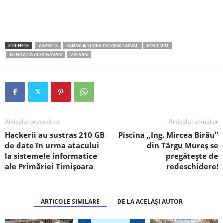
ETICHETE
ASPRETE
FAUNA & FLORA INTERNATIONAL
FOSIL VIU
FUNDAȚIA ALEX GĂVAN
VÂLSAN
Articolul precedent
Articolul următor
Hackerii au sustras 210 GB
Piscina „Ing. Mircea Birău”
de date în urma atacului
din Târgu Mureș se
la sistemele informatice
pregătește de
ale Primăriei Timişoara
redeschidere!
ARTICOLE SIMILARE
DE LA ACELAȘI AUTOR