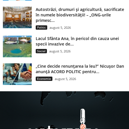
Autostrăzi, drumuri și agricultură, sacrificate
în numele biodiversității! – „ONG-urile
primesc...
Politic
august 5, 2026
Lacul Sfânta Ana, în pericol din cauza unei
specii invazive de...
Social
august 5, 2026
„Cine decide renunțarea la leu?” Nicușor Dan
anunță ACORD POLITIC pentru...
Economie
august 5, 2026