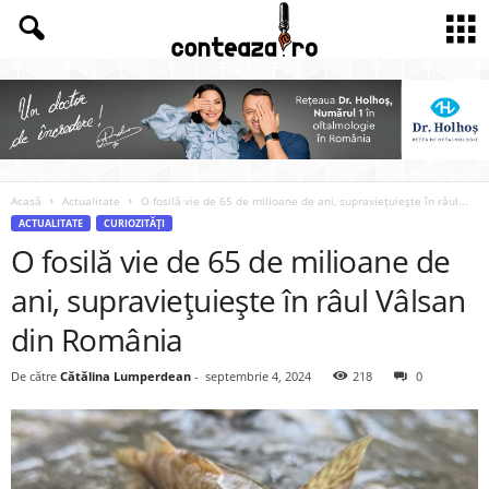
Acasă
Actualitate
O fosilă vie de 65 de milioane de ani, supraviețuiește în râul...
ACTUALITATE
CURIOZITĂȚI
O fosilă vie de 65 de milioane de
ani, supraviețuiește în râul Vâlsan
din România
De către
Cătălina Lumperdean
-
septembrie 4, 2024
218
0