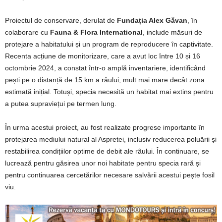
Proiectul de conservare, derulat de
Fundația Alex Găvan
, în
colaborare cu
Fauna & Flora International
, include măsuri de
protejare a habitatului și un program de reproducere în captivitate.
Recenta acțiune de monitorizare, care a avut loc între 10 și 16
octombrie 2024, a constat într-o amplă inventariere, identificând
pești pe o distanță de 15 km a râului, mult mai mare decât zona
estimată inițial. Totuși, specia necesită un habitat mai extins pentru
a putea supraviețui pe termen lung.
În urma acestui proiect, au fost realizate progrese importante în
protejarea mediului natural al Aspretei, inclusiv reducerea poluării și
restabilirea condițiilor optime de debit ale râului. În continuare, se
lucrează pentru găsirea unor noi habitate pentru specia rară și
pentru continuarea cercetărilor necesare salvării acestui pește fosil
viu.