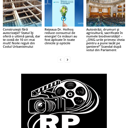
Construiești fără
Rețeaua Dr. Holhoș
Autostrăzi, drumuri și
autorizație? Statul îți
reduce consumul de
agricultură, sacrificate în
oferă o ultimă șansă, dar
energie! Ce măsuri au
numele biodiversității! –
te costă de 10 ori mai
fost aplicate în toate
„ONG-urile primesc cheia
mult! Noile reguli din
clinicile și opticile
pentru a pune lacăt pe
Codul Urbanismului
șantiere!” Scandal după
votul din Parlament