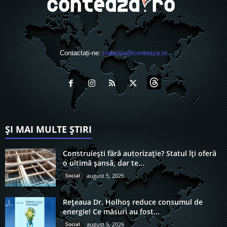
Contactați-ne:
redactia@conteaza.ro
ȘI MAI MULTE ȘTIRI
Construiești fără autorizație? Statul îți oferă
o ultimă șansă, dar te...
Social
august 5, 2026
Rețeaua Dr. Holhoș reduce consumul de
energie! Ce măsuri au fost...
Social
august 5, 2026