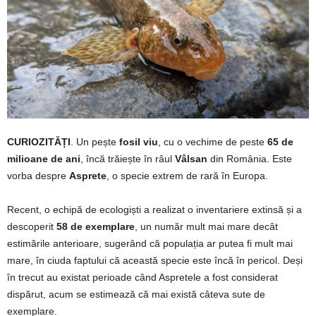
CURIOZITĂȚI
. Un pește
fosil viu
, cu o vechime de peste
65 de
milioane de ani
, încă trăiește în râul
Vâlsan
din România. Este
vorba despre
Asprete
, o specie extrem de rară în Europa.
Recent, o echipă de ecologiști a realizat o inventariere extinsă și a
descoperit
58 de exemplare
, un număr mult mai mare decât
estimările anterioare, sugerând că populația ar putea fi mult mai
mare, în ciuda faptului că această specie este încă în pericol. Deși
în trecut au existat perioade când Aspretele a fost considerat
dispărut, acum se estimează că mai există câteva sute de
exemplare.