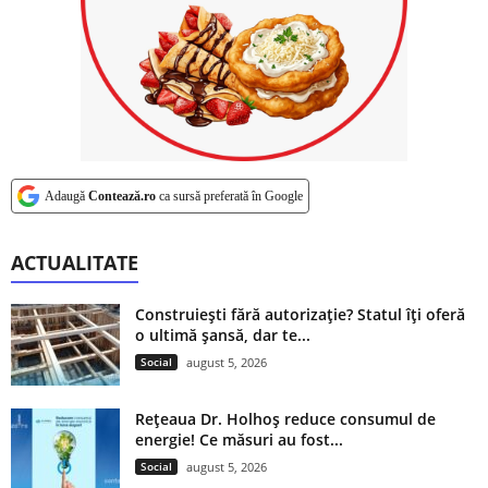
Adaugă
Contează.ro
ca sursă preferată în Google
ACTUALITATE
Construiești fără autorizație? Statul îți oferă
o ultimă șansă, dar te...
Social
august 5, 2026
Rețeaua Dr. Holhoș reduce consumul de
energie! Ce măsuri au fost...
Social
august 5, 2026