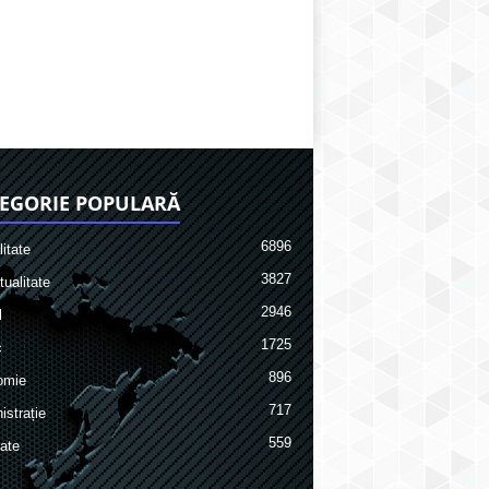
EGORIE POPULARĂ
6896
itate
3827
ualitate
2946
l
1725
c
896
omie
717
istrație
559
ate