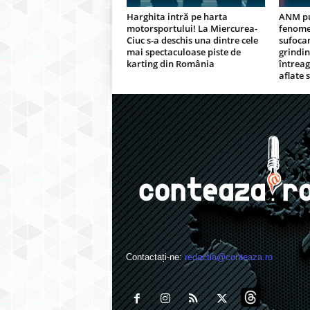
Harghita intră pe harta
ANM pu
motorsportului! La Miercurea-
fenome
Ciuc s-a deschis una dintre cele
sufocan
mai spectaculoase piste de
grindi
karting din România
întreag
aflate 
Contactați-ne:
redactia@conteaza.ro