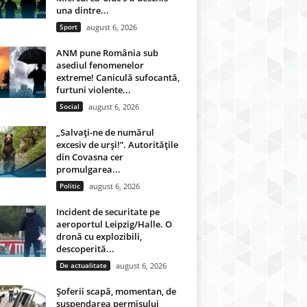
una dintre...
Sport
august 6, 2026
ANM pune România sub
asediul fenomenelor
extreme! Caniculă sufocantă,
furtuni violente...
Social
august 6, 2026
„Salvați-ne de numărul
excesiv de urși!”. Autoritățile
din Covasna cer
promulgarea...
Politic
august 6, 2026
Incident de securitate pe
aeroportul Leipzig/Halle. O
dronă cu explozibili,
descoperită...
De actualitate
august 6, 2026
Șoferii scapă, momentan, de
suspendarea permisului