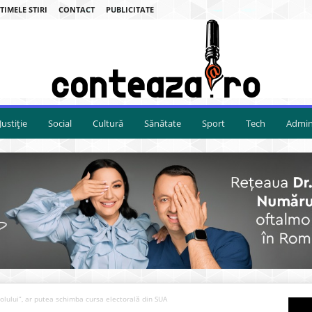
TIMELE STIRI
CONTACT
PUBLICITATE
Justiție
Social
Cultură
Sănătate
Sport
Tech
Admini
olului”, ar putea schimba cursa electorală din SUA