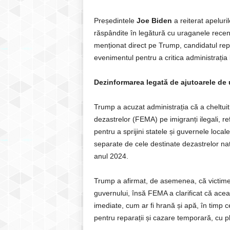
Președintele
Joe Biden
a reiterat apelur
răspândite în legătură cu uraganele recen
menționat direct pe Trump, candidatul repu
evenimentul pentru a critica administrația
Dezinformarea legată de ajutoarele de
Trump a acuzat administrația că a cheltuit
dezastrelor (FEMA) pe imigranți ilegali, r
pentru a sprijini statele și guvernele local
separate de cele destinate dezastrelor nat
anul 2024.
Trump a afirmat, de asemenea, că victime
guvernului, însă FEMA a clarificat că ace
imediate, cum ar fi hrană și apă, în timp 
pentru reparații și cazare temporară, cu p