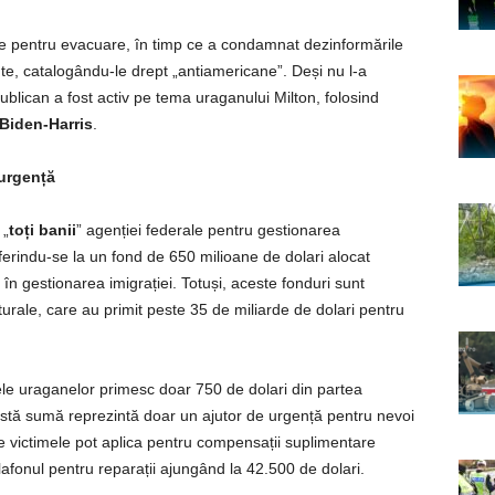
ile pentru evacuare, în timp ce a condamnat dezinformările
te, catalogându-le drept „antiamericane”. Deși nu l-a
blican a fost activ pe tema uraganului Milton, folosind
Biden-Harris
.
 urgență
 „
toți banii
” agenției federale pentru gestionarea
eferindu-se la un fond de 650 milioane de dolari alocat
e în gestionarea imigrației. Totuși, aceste fonduri sunt
urale, care au primit peste 35 de miliarde de dolari pentru
le uraganelor primesc doar 750 de dolari din partea
astă sumă reprezintă doar un ajutor de urgență pentru nevoi
ce victimele pot aplica pentru compensații suplimentare
lafonul pentru reparații ajungând la 42.500 de dolari.