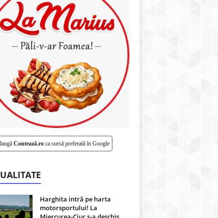
daugă
Contează.ro
ca sursă preferată în Google
UALITATE
Harghita intră pe harta
motorsportului! La
Miercurea-Ciuc s-a deschis