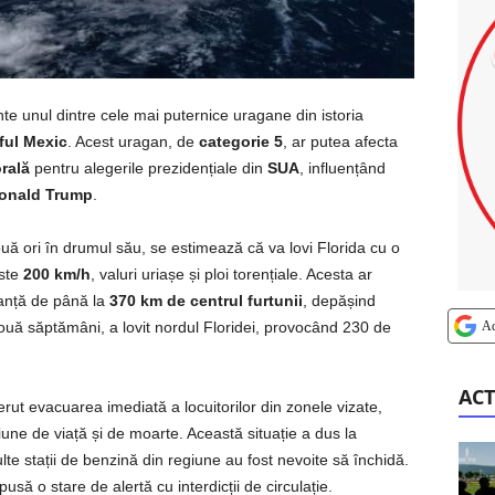
te unul dintre cele mai puternice uragane din istoria
ful Mexic
. Acest uragan, de
categorie 5
, ar putea afecta
rală
pentru alegerile prezidențiale din
SUA
, influențând
onald Trump
.
ouă ori în drumul său, se estimează că va lovi Florida cu o
ste
200 km/h
, valuri uriașe și ploi torențiale. Acesta ar
tanță de până la
370 km de centrul furtunii
, depășind
A
uă săptămâni, a lovit nordul Floridei, provocând 230 de
ACT
erut evacuarea imediată a locuitorilor din zonele vizate,
iune de viață și de moarte. Această situație a dus la
lte stații de benzină din regiune au fost nevoite să închidă.
ă o stare de alertă cu interdicții de circulație.