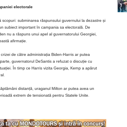
paniei electorale
ă scopuri: subminarea răspunsului guvernului la dezastre și
 un subiect important în campania sa electorală. De
en nu a răspuns unui apel al guvernatorului Georgiei,
astă afirmație.
 crizei de către administrația Biden-Harris ar putea
 parte, guvernatorul DeSantis a refuzat o discuție cu
tuației. În timp ce Harris vizita Georgia, Kemp a apărut
al.
 săptămâni distanță, uraganul Milton ar putea avea un
erioadă extrem de tensionată pentru Statele Unite.