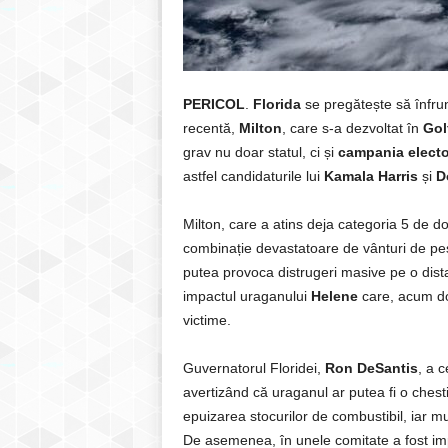
PERICOL
.
Florida
se pregătește să înfrun
recentă,
Milton
, care s-a dezvoltat în
Gol
grav nu doar statul, ci și
campania electo
astfel candidaturile lui
Kamala Harris
și
D
Milton, care a atins deja categoria 5 de d
combinație devastatoare de vânturi de pe
putea provoca distrugeri masive pe o dis
impactul uraganului
Helene
care, acum do
victime.
Guvernatorul Floridei,
Ron DeSantis
, a c
avertizând că uraganul ar putea fi o chest
epuizarea stocurilor de combustibil, iar mu
De asemenea, în unele comitate a fost impus