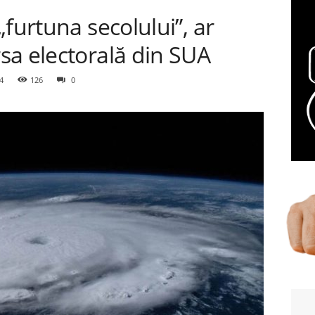
furtuna secolului”, ar
sa electorală din SUA
4
126
0