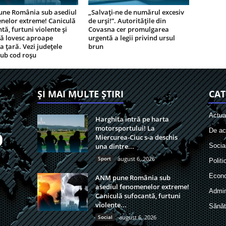
ne România sub asediul
„Salvați-ne de numărul excesiv
nelor extreme! Caniculă
de urși!”. Autoritățile din
tă, furtuni violente și
Covasna cer promulgarea
nă lovesc aproape
urgentă a legii privind ursul
a țară. Vezi județele
brun
sub cod roșu
ȘI MAI MULTE ȘTIRI
CAT
Actual
Harghita intră pe harta
motorsportului! La
De act
Miercurea-Ciuc s-a deschis
una dintre...
Socia
Sport
august 6, 2026
Politi
Econ
ANM pune România sub
asediul fenomenelor extreme!
Admin
Caniculă sufocantă, furtuni
violente...
Sănăt
Social
august 6, 2026