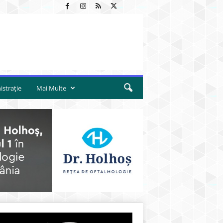
strație
Mai Multe