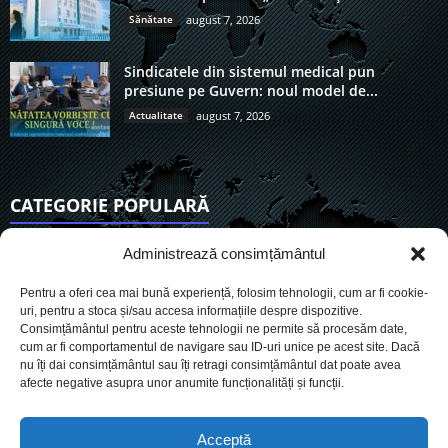
Sănătate
august 7, 2026
Sindicatele din sistemul medical pun
presiune pe Guvern: noul model de...
Actualitate
august 7, 2026
CATEGORIE POPULARĂ
6911
Actualitate
Administrează consimțământul
3838
De actualitate
Pentru a oferi cea mai bună experiență, folosim tehnologii, cum ar fi cookie-
2954
Social
uri, pentru a stoca și/sau accesa informațiile despre dispozitive.
Consimțământul pentru aceste tehnologii ne permite să procesăm date,
1727
Politic
cum ar fi comportamentul de navigare sau ID-uri unice pe acest site. Dacă
901
nu îți dai consimțământul sau îți retragi consimțământul dat poate avea
Economie
afecte negative asupra unor anumite funcționalități și funcții.
718
Administrație
561
Sănătate
Acceptă