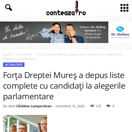
Acasă
Actualitate
Forța Dreptei Mureș a depus liste complete cu candidați la
alegerile parlamentare
ACTUALITATE
Forța Dreptei Mureș a depus liste
complete cu candidați la alegerile
parlamentare
De către
Cătălina Lumperdean
-
octombrie 15, 2024
123
0