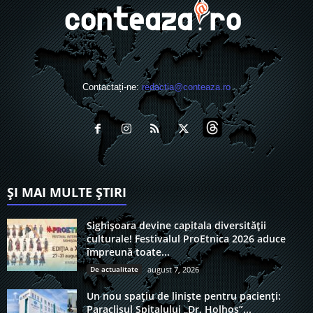
Contactați-ne:
redactia@conteaza.ro
ȘI MAI MULTE ȘTIRI
Sighișoara devine capitala diversității
culturale! Festivalul ProEtnica 2026 aduce
împreună toate...
De actualitate
august 7, 2026
Un nou spațiu de liniște pentru pacienți:
Paraclisul Spitalului „Dr. Holhoș”...