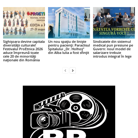
Sighișoara devine capitala
Un nou spațiu de liniște
Sindicatele din sistemul
diversității culturale!
pentru pacienți: Paraclisul
medical pun presiune pe
Festivalul ProEtnica 2026
Spitalului „Dr. Holhoș”
Guvern: noul model de
aduce împreună toate
din Alba Iulia a fost sfințit
salarizare trebuie
cele 20 de minorități
introdus integral în lege
naționale din România