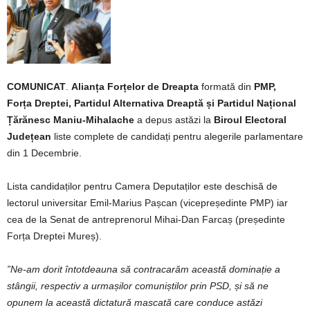
COMUNICAT
.
Alianța Forțelor de Dreapta
formată din
PMP,
Forța Dreptei, Partidul Alternativa Dreaptă și Partidul Național
Țărănesc Maniu-Mihalache
a depus astăzi la
Biroul Electoral
Județean
liste complete de candidați pentru alegerile parlamentare
din 1 Decembrie.
Lista candidaților pentru Camera Deputaților este deschisă de
lectorul universitar Emil-Marius Pașcan (vicepreședinte PMP) iar
cea de la Senat de antreprenorul Mihai-Dan Farcaș (președinte
Forța Dreptei Mureș).
”Ne-am dorit întotdeauna să contracarăm această dominație a
stângii, respectiv a urmașilor comuniștilor prin PSD, și să ne
opunem la această dictatură mascată care conduce astăzi