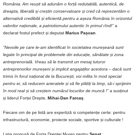
România. Am reușit să adunăm o forță redutabilă, autentică, de
dreapta, liberală și creștin conservatoare și cred că reprezentăm o
alternativă credibilă și eficientă pentru a așeza România în orizontul
valorilor naționale, a patriotismului autentic în primul rînd!”
a
declarat fostul prefect și deputat
Marius Pașcan
.
”Nevoile pe care le-am identificat în societatea mureșeană sunt
legate în principal de problemele din educație, sănătate și zona
antreprenorială. Vreau să le transmit un mesaj tuturor
antreprenorilor mureșeni și implicit angajaților acestora – dacă sunt
trimis în forul național de la București, voi milita în mod special
pentru ei, să reducem arieratele și să fie plătiți la timp, să-i sprijinim
în mod real și să creștem numărul locurilor de muncă !”
a susținut
și liderul Forței Drepte,
Mihai-Dan Farcaș
.
Fiecare om de pe listă are expertiză si competențe certe: pentru
infrastructură, economie, proiecte sociale, sportive și culturale !
Lista propusă de Forța Dreptei Mureș pentru
Senat
: