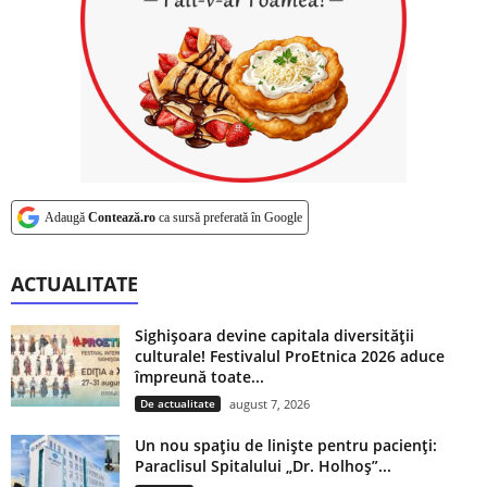
Adaugă
Contează.ro
ca sursă preferată în Google
ACTUALITATE
Sighișoara devine capitala diversității
culturale! Festivalul ProEtnica 2026 aduce
împreună toate...
De actualitate
august 7, 2026
Un nou spațiu de liniște pentru pacienți:
Paraclisul Spitalului „Dr. Holhoș”...