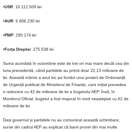
•
USR
: 10.112.509 lei
•
AUR
: 6.806.230 lei
•
PMP
: 290.174 lei
•
Forța Dreptei
: 275.538 lei
Suma acordată în octombrie este de trei ori mai mare decât cea din
luna precedentă, când partidele au primit doar 22,13 milioane de
lei. Această mărire a avut loc pe fondul unui proiect de Ordonanță
de Urgență publicat de Ministerul de Finanțe, care inițial prevedea
o reducere cu 42 de milioane de lei a bugetului AEP. Însă, în
Monitorul Oficial, bugetul a fost majorat în mod neașteptat cu 62 de
milioane de lei.
Deși guvernul și partidele nu au comunicat această schimbare,
surse din cadrul AEP au explicat că banii provin din mai multe