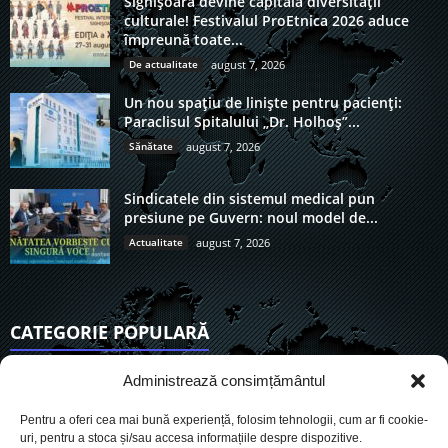
Sighișoara devine capitala diversității
culturale! Festivalul ProEtnica 2026 aduce
împreună toate...
De actualitate
august 7, 2026
Un nou spațiu de liniște pentru pacienți:
Paraclisul Spitalului „Dr. Holhoș”...
Sănătate
august 7, 2026
Sindicatele din sistemul medical pun
presiune pe Guvern: noul model de...
Actualitate
august 7, 2026
CATEGORIE POPULARĂ
6911
Actualitate
Administrează consimțământul
3838
De actualitate
Pentru a oferi cea mai bună experiență, folosim tehnologii, cum ar fi cookie-
2954
Social
uri, pentru a stoca și/sau accesa informațiile despre dispozitive.