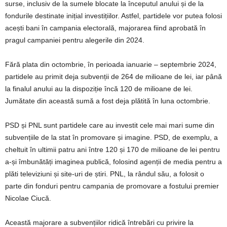
surse, inclusiv de la sumele blocate la începutul anului și de la
fondurile destinate inițial investițiilor. Astfel, partidele vor putea folosi
acești bani în campania electorală, majorarea fiind aprobată în
pragul campaniei pentru alegerile din 2024.
Fără plata din octombrie, în perioada ianuarie – septembrie 2024,
partidele au primit deja subvenții de 264 de milioane de lei, iar până
la finalul anului au la dispoziție încă 120 de milioane de lei.
Jumătate din această sumă a fost deja plătită în luna octombrie.
PSD și PNL sunt partidele care au investit cele mai mari sume din
subvențiile de la stat în promovare și imagine. PSD, de exemplu, a
cheltuit în ultimii patru ani între 120 și 170 de milioane de lei pentru
a-și îmbunătăți imaginea publică, folosind agenții de media pentru a
plăti televiziuni și site-uri de știri. PNL, la rândul său, a folosit o
parte din fonduri pentru campania de promovare a fostului premier
Nicolae Ciucă.
Această majorare a subvențiilor ridică întrebări cu privire la