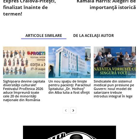
Expres Craiova-Pitești,
Kamala Harris: Alegeri de
finalizat înainte de
importanță istorică
termen!
ARTICOLE SIMILARE
DE LA ACELAȘI AUTOR
Sighișoara devine capitala
Un nou spațiu de liniște
Sindicatele din sistemul
diversității culturale!
pentru pacienți: Paraclisul
medical pun presiune pe
Festivalul ProEtnica 2026
Spitalului „Dr. Holhoș”
Guvern: noul model de
aduce împreună toate
din Alba Iulia a fost sfințit
salarizare trebuie
cele 20 de minorități
introdus integral în lege
naționale din România