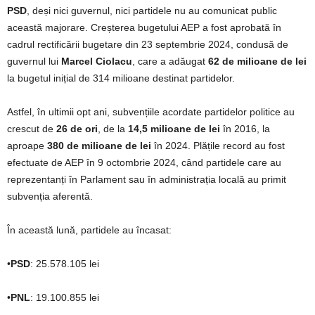
PSD
, deși nici guvernul, nici partidele nu au comunicat public
această majorare. Creșterea bugetului AEP a fost aprobată în
cadrul rectificării bugetare din 23 septembrie 2024, condusă de
guvernul lui
Marcel Ciolacu
, care a adăugat
62 de milioane de lei
la bugetul inițial de 314 milioane destinat partidelor.
Astfel, în ultimii opt ani, subvențiile acordate partidelor politice au
crescut de
26 de ori
, de la
14,5 milioane de lei
în 2016, la
aproape
380 de milioane de lei
în 2024. Plățile record au fost
efectuate de AEP în 9 octombrie 2024, când partidele care au
reprezentanți în Parlament sau în administrația locală au primit
subvenția aferentă.
În această lună, partidele au încasat:
•
PSD
: 25.578.105 lei
•
PNL
: 19.100.855 lei