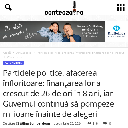
Acasă
Actualitate
Partidele politice, afacerea înfloritoare: finanțarea lor a crescut
de 26 de ori...
ACTUALITATE
Partidele politice, afacerea
înfloritoare: finanțarea lor a
crescut de 26 de ori în 8 ani, iar
Guvernul continuă să pompeze
milioane înainte de alegeri
De către
Cătălina Lumperdean
-
octombrie 23, 2024
118
0