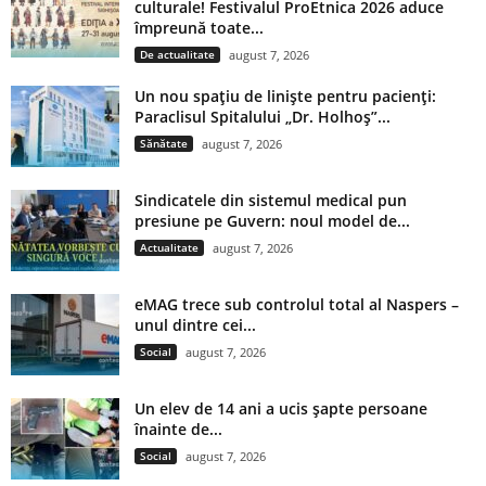
culturale! Festivalul ProEtnica 2026 aduce
împreună toate...
De actualitate
august 7, 2026
Un nou spațiu de liniște pentru pacienți:
Paraclisul Spitalului „Dr. Holhoș”...
Sănătate
august 7, 2026
Sindicatele din sistemul medical pun
presiune pe Guvern: noul model de...
Actualitate
august 7, 2026
eMAG trece sub controlul total al Naspers –
unul dintre cei...
Social
august 7, 2026
Un elev de 14 ani a ucis șapte persoane
înainte de...
Social
august 7, 2026