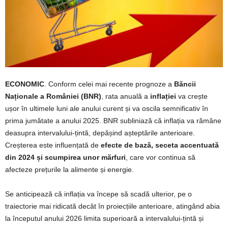
ECONOMIC
. Conform celei mai recente prognoze a
Băncii
Naționale a României (BNR)
, rata anuală a
inflației
va crește
ușor în ultimele luni ale anului curent și va oscila semnificativ în
prima jumătate a anului 2025. BNR subliniază că inflația va rămâne
deasupra intervalului-țintă, depășind așteptările anterioare.
Creșterea este influențată de
efecte de bază, seceta accentuată
din 2024 și scumpirea unor mărfuri
, care vor continua să
afecteze prețurile la alimente și energie.
Se anticipează că inflația va începe să scadă ulterior, pe o
traiectorie mai ridicată decât în proiecțiile anterioare, atingând abia
la începutul anului 2026 limita superioară a intervalului-țintă și