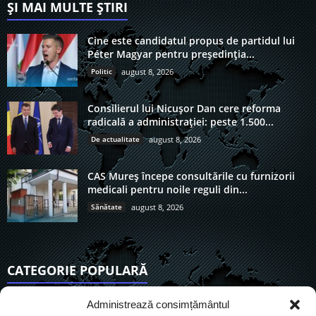
ȘI MAI MULTE ȘTIRI
Cine este candidatul propus de partidul lui
Péter Magyar pentru președinția...
Politic
august 8, 2026
Consilierul lui Nicușor Dan cere reforma
radicală a administrației: peste 1.500...
De actualitate
august 8, 2026
CAS Mureș începe consultările cu furnizorii
medicali pentru noile reguli din...
Sănătate
august 8, 2026
CATEGORIE POPULARĂ
6921
Actualitate
Administrează consimțământul