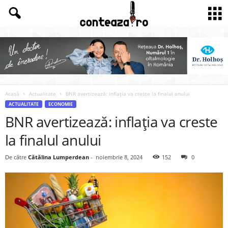
Acasă
Actualitate
BNR avertizează: inflația va creste la finalul anului
ACTUALITATE
ECONOMIE
BNR avertizează: inflația va creste
la finalul anului
De către
Cătălina Lumperdean
-
noiembrie 8, 2024
152
0