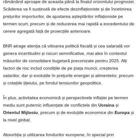
rămânând aproape de aceasta până la finalul orizontului prognozei.
Scăderea va fi susținută de efecte dezinflaționiste și de încetinirea
prețurilor importurilor, de ajustarea așteptărilor inflaționiste pe
termen scurt, precum și de reducerea mai rapidă a excedentului de
cerere agregată față de proiecțiile anterioare.
BNR atrage atenția că viitoarea politică fiscală și cea salarială vor
genera incertitudini și riscuri semnificative, mai ales în contextul
măsurilor de consolidare bugetară preconizate pentru 2025. Alți
factori de risc includ condițiile de pe piața muncii, creșterea
salariilor, dar și evoluțiile în prețurile energiei și alimentelor, precum
și cotațiile țițeiului, pe fondul tensiunilor geopolitice.
În plus, activitatea economică și perspectivele inflației pe termen
mediu sunt puternic influențate de conflictele din
Ucraina
și
Orientul Mijlociu
, precum și de evoluțiile economice din
Europa
și
la nivel global.
Absorbția și utilizarea fondurilor europene, în special prin