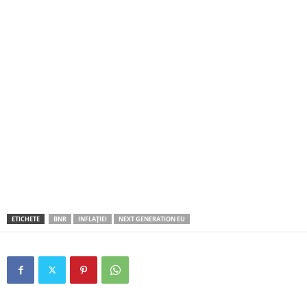
ETICHETE
BNR
INFLAȚIEI
NEXT GENERATION EU