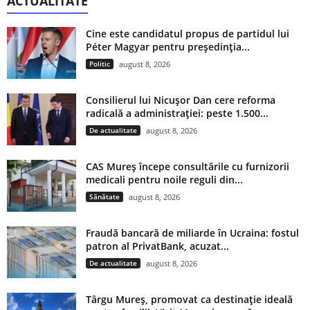
ACTUALITATE
Cine este candidatul propus de partidul lui
Péter Magyar pentru președinția...
Politic
august 8, 2026
Consilierul lui Nicușor Dan cere reforma
radicală a administrației: peste 1.500...
De actualitate
august 8, 2026
CAS Mureș începe consultările cu furnizorii
medicali pentru noile reguli din...
Sănătate
august 8, 2026
Fraudă bancară de miliarde în Ucraina: fostul
patron al PrivatBank, acuzat...
De actualitate
august 8, 2026
Târgu Mureș, promovat ca destinație ideală