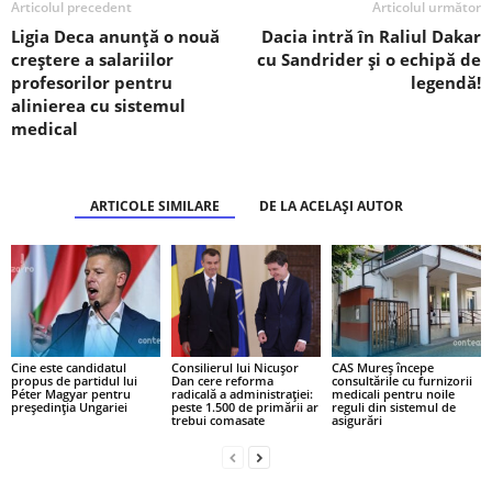
Articolul precedent
Articolul următor
Ligia Deca anunță o nouă
Dacia intră în Raliul Dakar
creștere a salariilor
cu Sandrider și o echipă de
profesorilor pentru
legendă!
alinierea cu sistemul
medical
ARTICOLE SIMILARE
DE LA ACELAȘI AUTOR
Cine este candidatul
Consilierul lui Nicușor
CAS Mureș începe
propus de partidul lui
Dan cere reforma
consultările cu furnizorii
Péter Magyar pentru
radicală a administrației:
medicali pentru noile
președinția Ungariei
peste 1.500 de primării ar
reguli din sistemul de
trebui comasate
asigurări