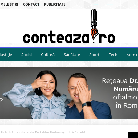
MELE STIRI
CONTACT
PUBLICITATE
Justiție
Social
Cultură
Sănătate
Sport
Tech
Admini
Lichiditățile uriașe ale Berkshire Hathaway ridică întrebări...