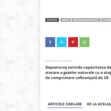
ETICHETE
APPLE
BERKSHIRE HATHAWAY
PARAM
Articolul precedent
Depomureș extinde capacitatea d
stocare a gazelor naturale cu o staț
de comprimare cofinanțată de UE
ARTICOLE SIMILARE
DE LA ACELA