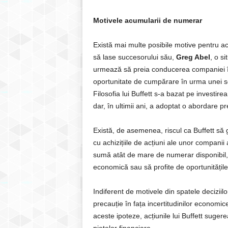
Motivele acumularii de numerar
Există mai multe posibile motive pentru ac
să lase succesorului său,
Greg Abel
, o s
urmează să preia conducerea companiei în vi
oportunitate de cumpărare în urma unei sc
Filosofia lui Buffett s-a bazat pe investi
dar, în ultimii ani, a adoptat o abordare p
Există, de asemenea, riscul ca Buffett să 
cu achizițiile de acțiuni ale unor companii
sumă atât de mare de numerar disponibil, 
economică sau să profite de oportunitățil
Indiferent de motivele din spatele decizii
precauție în fața incertitudinilor economice 
aceste ipoteze, acțiunile lui Buffett sugere