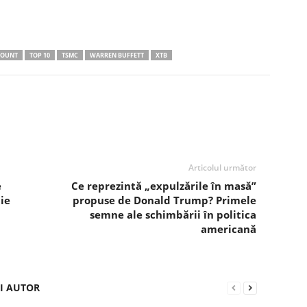
OUNT
TOP 10
TSMC
WARREN BUFFETT
XTB
Articolul următor
e
Ce reprezintă „expulzările în masă”
ie
propuse de Donald Trump? Primele
semne ale schimbării în politica
americană
ȘI AUTOR