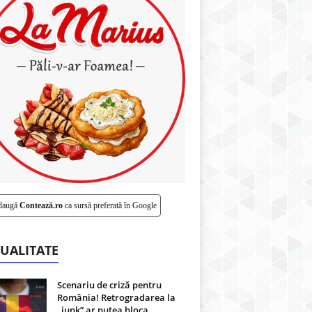
daugă
Contează.ro
ca sursă preferată în Google
UALITATE
Scenariu de criză pentru
România! Retrogradarea la
„junk” ar putea bloca...