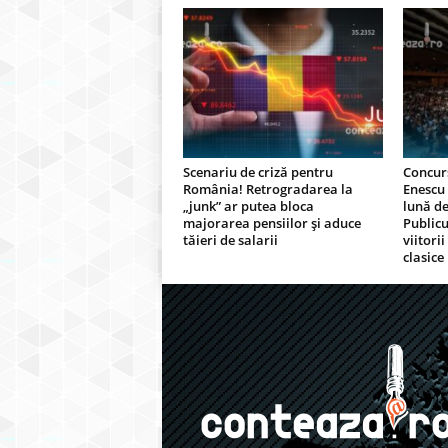
Scenariu de criză pentru
Concurs
România! Retrogradarea la
Enescu
„junk” ar putea bloca
lună de
majorarea pensiilor și aduce
Publicu
tăieri de salarii
viitorii
clasice