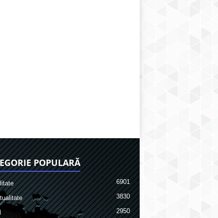
EGORIE POPULARĂ
6901
itate
3830
ualitate
2950
l