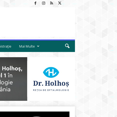
strație
Mai Multe