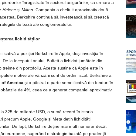
pierderilor înregistrate în sectorul asigurărilor, ca urmare a
le
Helene
și
Milton
. Compania a cheltuit aproximativ două
 acestea, Berkshire continuă să investească și să crească
strategiile de bază ale conglomeratului.
șterea lichidităților
cativă a poziției Berkshire în Apple, deși investiția în
. De la începutul anului, Buffett a lichidat jumătate din
o treime din portofoliu. Acesta susține că Apple este în
palele motive ale vânzării sunt de ordin fiscal. Berkshire a
 of America
și a păstrat o parte semnificativă din fonduri în
 dobânzile de 4%, ceea ce a generat companiei aproximativ
la 325 de miliarde USD, o sumă record în istoria
 precum Apple, Google și Meta dețin lichidități
riilor. De fapt, Berkshire deține mai mult numerar decât
 țări europene, sugerând o strategie bazată pe prudență.