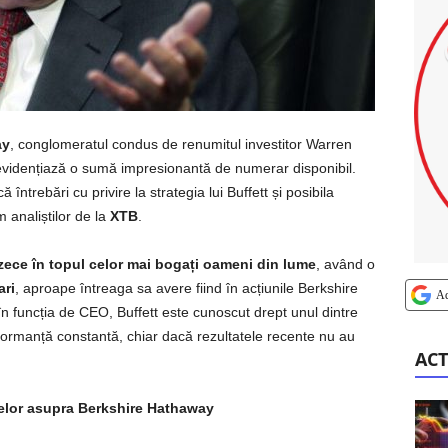
ay
, conglomeratul condus de renumitul investitor Warren
 evidențiază o sumă impresionantă de numerar disponibil.
ntrebări cu privire la strategia lui Buffett și posibila
 analiștilor de la
XTB
.
zece în topul celor mai bogați oameni din lume
, având o
ari
, aproape întreaga sa avere fiind în acțiunile Berkshire
A
n funcția de CEO, Buffett este cunoscut drept unul dintre
rformanță constantă, chiar dacă rezultatele recente nu au
ACT
anelor asupra Berkshire Hathaway