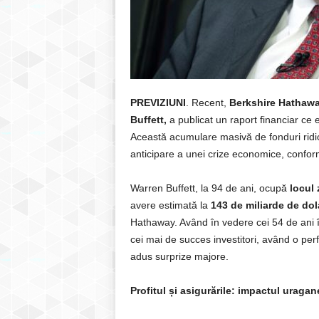
PREVIZIUNI
. Recent,
Berkshire Hathaw
Buffett,
a publicat un raport financiar ce
Această acumulare masivă de fonduri ridică î
anticipare a unei crize economice, conform
Warren Buffett, la 94 de ani, ocupă
locul 
avere estimată la
143 de miliarde de dol
Hathaway. Având în vedere cei 54 de ani î
cei mai de succes investitori, având o pe
adus surprize majore.
Profitul și asigurările: impactul urag