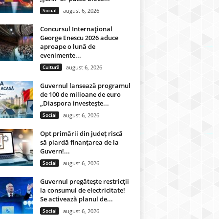
Social
august 6, 2026
Concursul Internațional
George Enescu 2026 aduce
aproape o lună de
evenimente...
Cultură
august 6, 2026
Guvernul lansează programul
de 100 de milioane de euro
„Diaspora investește...
Social
august 6, 2026
Opt primării din județ riscă
să piardă finanțarea de la
Guvern!...
Social
august 6, 2026
Guvernul pregătește restricții
la consumul de electricitate!
Se activează planul de...
Social
august 6, 2026