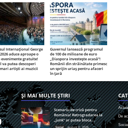
ul Internațional George
Guvernul lansează programul
 2026 aduce aproape o
de 100 de milioane de euro
 evenimente gratuite!
„Diaspora investește acasă”!
l va putea descoperi
Românii din străinătate primesc
 mari artiști ai muzicii
un sprijin uriaș pentru afaceri
în țară
ȘI MAI MULTE ȘTIRI
CAT
Actual
Scenariu de criză pentru
România! Retrogradarea la
De act
„junk” ar putea bloca...
Socia
Social
august 6, 2026