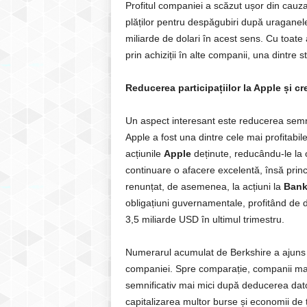
Profitul companiei a scăzut ușor din cauza 
plăților pentru despăgubiri după uragane
miliarde de dolari în acest sens. Cu toate
prin achiziții în alte companii, una dintre 
Reducerea participațiilor la Apple și cre
Un aspect interesant este reducerea semnifi
Apple a fost una dintre cele mai profitabile
acțiunile
Apple
deținute, reducându-le la 
continuare o afacere excelentă, însă princi
renunțat, de asemenea, la acțiuni la
Bank
obligațiuni guvernamentale, profitând de
3,5 miliarde USD în ultimul trimestru.
Numerarul acumulat de Berkshire a ajuns 
companiei. Spre comparație, companii mari
semnificativ mai mici după deducerea dato
capitalizarea multor burse și economii de