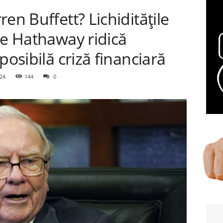
en Buffett? Lichiditățile
re Hathaway ridică
posibilă criză financiară
24
144
0