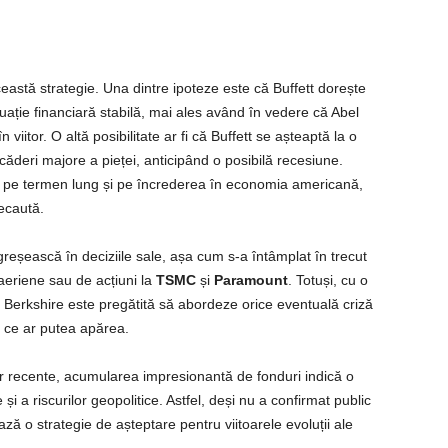
eastă strategie. Una dintre ipoteze este că Buffett dorește
ituație financiară stabilă, mai ales având în vedere că Abel
itor. O altă posibilitate ar fi că Buffett se așteaptă la o
ăderi majore a pieței, anticipând o posibilă recesiune.
rea pe termen lung și pe încrederea în economia americană,
recaută.
greșească în deciziile sale, așa cum s-a întâmplat în trecut
 aeriene sau de acțiuni la
TSMC
și
Paramount
. Totuși, cu o
Berkshire este pregătită să abordeze orice eventuală criză
e ce ar putea apărea.
lor recente, acumularea impresionantă de fonduri indică o
și a riscurilor geopolitice. Astfel, deși nu a confirmat public
ază o strategie de așteptare pentru viitoarele evoluții ale