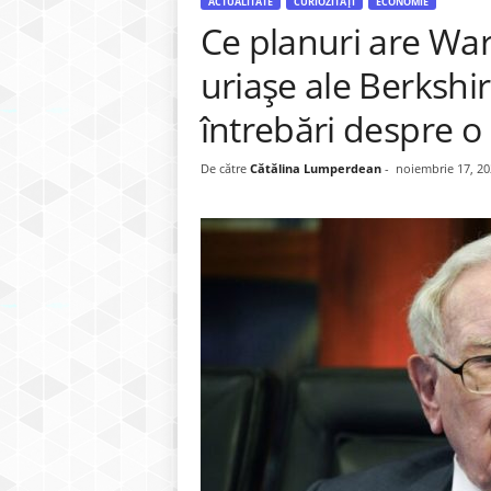
ACTUALITATE
CURIOZITĂȚI
ECONOMIE
Ce planuri are Warr
uriașe ale Berkshi
întrebări despre o 
De către
Cătălina Lumperdean
-
noiembrie 17, 20