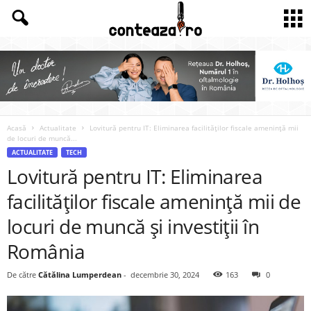
Acasă
Actualitate
Lovitură pentru IT: Eliminarea facilităților fiscale amenință mii
de locuri de muncă...
ACTUALITATE
TECH
Lovitură pentru IT: Eliminarea
facilităților fiscale amenință mii de
locuri de muncă și investiții în
România
De către
Cătălina Lumperdean
-
decembrie 30, 2024
163
0