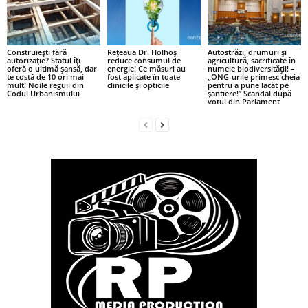
Construiești fără
Rețeaua Dr. Holhoș
Autostrăzi, drumuri și
autorizație? Statul îți
reduce consumul de
agricultură, sacrificate în
oferă o ultimă șansă, dar
energie! Ce măsuri au
numele biodiversității! –
te costă de 10 ori mai
fost aplicate în toate
„ONG-urile primesc cheia
mult! Noile reguli din
clinicile și opticile
pentru a pune lacăt pe
Codul Urbanismului
șantiere!” Scandal după
votul din Parlament