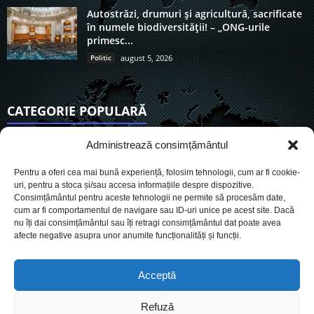
Autostrăzi, drumuri și agricultură, sacrificate
în numele biodiversității! – „ONG-urile
primesc...
Politic
august 5, 2026
CATEGORIE POPULARĂ
6890
Actualitate
Administrează consimțământul
3822
De actualitate
Pentru a oferi cea mai bună experiență, folosim tehnologii, cum ar fi cookie-
2942
Social
uri, pentru a stoca și/sau accesa informațiile despre dispozitive.
Consimțământul pentru aceste tehnologii ne permite să procesăm date,
1724
Politic
cum ar fi comportamentul de navigare sau ID-uri unice pe acest site. Dacă
896
nu îți dai consimțământul sau îți retragi consimțământul dat poate avea
Economie
afecte negative asupra unor anumite funcționalități și funcții.
717
Administrație
559
Sănătate
Acceptă
Refuză