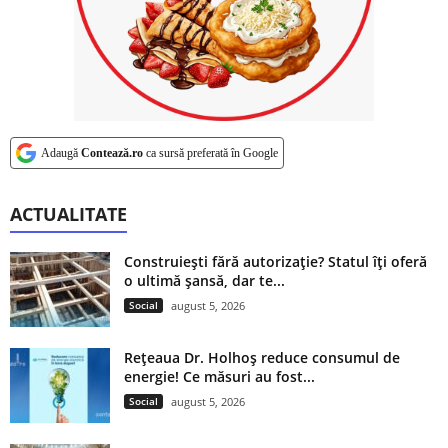
Adaugă
Contează.ro
ca sursă preferată în Google
ACTUALITATE
Construiești fără autorizație? Statul îți oferă
o ultimă șansă, dar te...
Social
august 5, 2026
Rețeaua Dr. Holhoș reduce consumul de
energie! Ce măsuri au fost...
Social
august 5, 2026