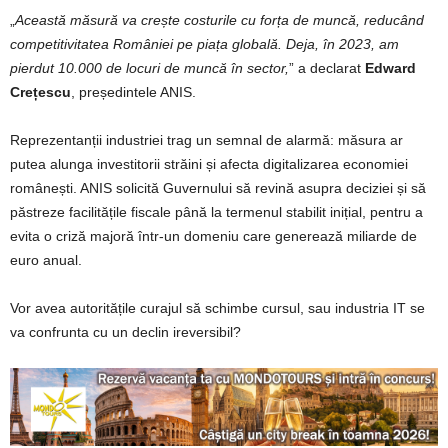
„
Această măsură va crește costurile cu forța de muncă, reducând
competitivitatea României pe piața globală. Deja, în 2023, am
pierdut 10.000 de locuri de muncă în sector,
” a declarat
Edward
Crețescu
, președintele ANIS.
Reprezentanții industriei trag un semnal de alarmă: măsura ar
putea alunga investitorii străini și afecta digitalizarea economiei
românești. ANIS solicită Guvernului să revină asupra deciziei și să
păstreze facilitățile fiscale până la termenul stabilit inițial, pentru a
evita o criză majoră într-un domeniu care generează miliarde de
euro anual.
Vor avea autoritățile curajul să schimbe cursul, sau industria IT se
va confrunta cu un declin ireversibil?