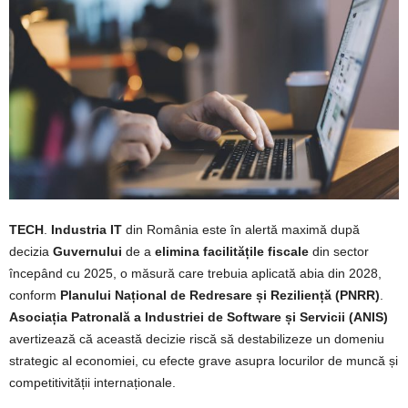
TECH
.
Industria IT
din România este în alertă maximă după
decizia
Guvernului
de a
elimina facilitățile fiscale
din sector
începând cu 2025, o măsură care trebuia aplicată abia din 2028,
conform
Planului Național de Redresare și Reziliență (PNRR)
.
Asociația Patronală a Industriei de Software și Servicii (ANIS)
avertizează că această decizie riscă să destabilizeze un domeniu
strategic al economiei, cu efecte grave asupra locurilor de muncă și
competitivității internaționale.