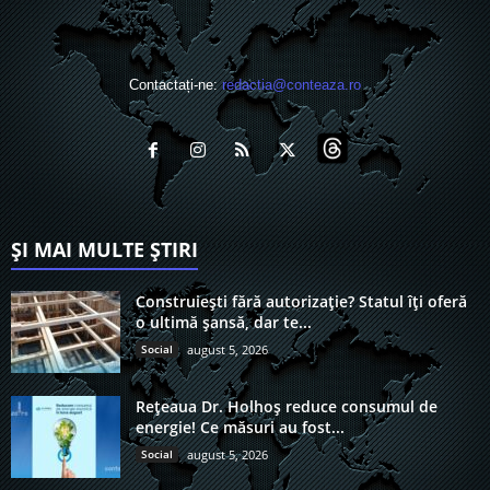
Contactați-ne:
redactia@conteaza.ro
ȘI MAI MULTE ȘTIRI
Construiești fără autorizație? Statul îți oferă
o ultimă șansă, dar te...
Social
august 5, 2026
Rețeaua Dr. Holhoș reduce consumul de
energie! Ce măsuri au fost...
Social
august 5, 2026