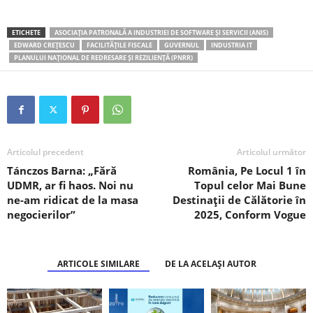
ETICHETE
ASOCIAȚIA PATRONALĂ A INDUSTRIEI DE SOFTWARE ȘI SERVICII (ANIS)
EDWARD CREȚESCU
FACILITĂȚILE FISCALE
GUVERNUL
INDUSTRIA IT
PLANULUI NAȚIONAL DE REDRESARE ȘI REZILIENȚĂ (PNRR)
Articolul precedent
Articolul următor
Tánczos Barna: „Fără
România, Pe Locul 1 în
UDMR, ar fi haos. Noi nu
Topul celor Mai Bune
ne-am ridicat de la masa
Destinații de Călătorie în
negocierilor”
2025, Conform Vogue
ARTICOLE SIMILARE
DE LA ACELAȘI AUTOR