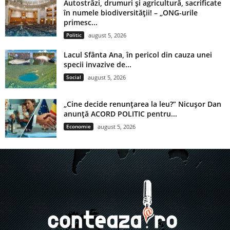
Autostrăzi, drumuri și agricultură, sacrificate
în numele biodiversității! – „ONG-urile
primesc...
Politic
august 5, 2026
Lacul Sfânta Ana, în pericol din cauza unei
specii invazive de...
Social
august 5, 2026
„Cine decide renunțarea la leu?” Nicușor Dan
anunță ACORD POLITIC pentru...
Economie
august 5, 2026