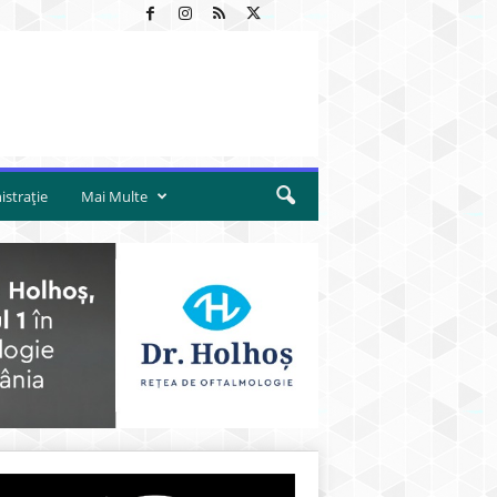
strație
Mai Multe