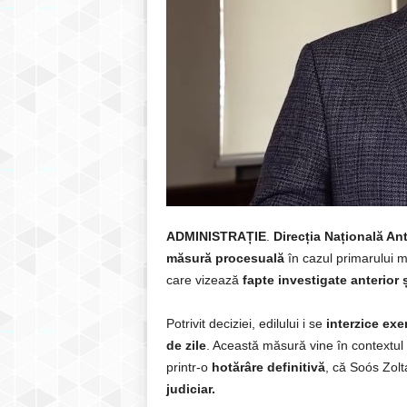
ADMINISTRAȚIE
.
Direcția Națională An
măsură procesuală
în cazul primarului 
care vizează
fapte investigate anterior 
Potrivit deciziei, edilului i se
interzice exe
de zile
. Această măsură vine în contextul
printr-o
hotărâre definitivă
, că Soós Zolt
judiciar.