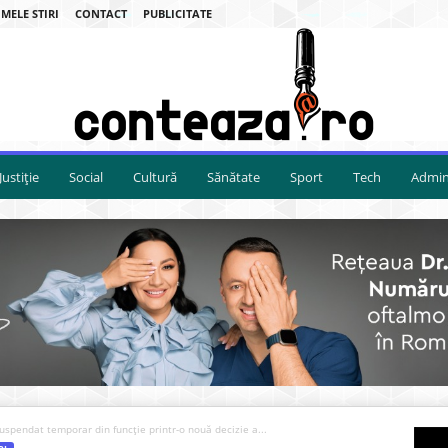
MELE STIRI
CONTACT
PUBLICITATE
Justiție
Social
Cultură
Sănătate
Sport
Tech
Admini
suspendat temporar din funcție printr-o nouă decizie a...