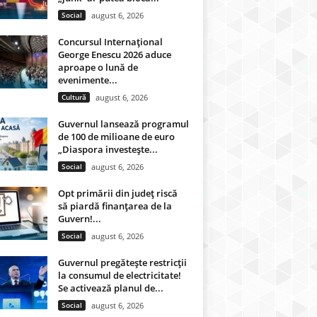
Social
august 6, 2026
Concursul Internațional
George Enescu 2026 aduce
aproape o lună de
evenimente...
Cultură
august 6, 2026
Guvernul lansează programul
de 100 de milioane de euro
„Diaspora investește...
Social
august 6, 2026
Opt primării din județ riscă
să piardă finanțarea de la
Guvern!...
Social
august 6, 2026
Guvernul pregătește restricții
la consumul de electricitate!
Se activează planul de...
Social
august 6, 2026