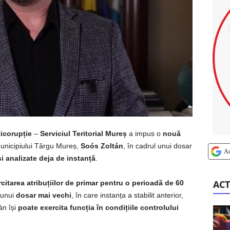
ticorupție
–
Serviciul Teritorial Mureș
a impus o
nouă
municipiului Târgu Mureș,
Soós Zoltán
, în cadrul unui dosar
A
și analizate deja de instanță
.
ACT
rcitarea atribuțiilor de primar pentru o perioadă de 60
 unui
dosar mai vechi
, în care instanța a stabilit anterior,
án își
poate exercita funcția în condițiile controlului