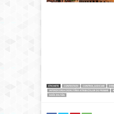
ETICHETE
CONTESTAȚII
CONTROL JUDICIAR
DIR
INTERZICEREA EXERCITĂRII ATRIBUȚIILOR DE PRIMAR
K
SOÓS ZOLTÁN