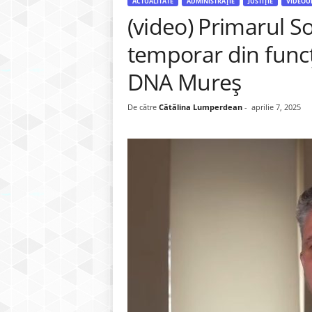
ACTUALITATE
ADMINISTRAȚIE
JUSTIȚIE
VIDEOU
(video) Primarul S
temporar din funcț
DNA Mureș
De către
Cătălina Lumperdean
-
aprilie 7, 2025