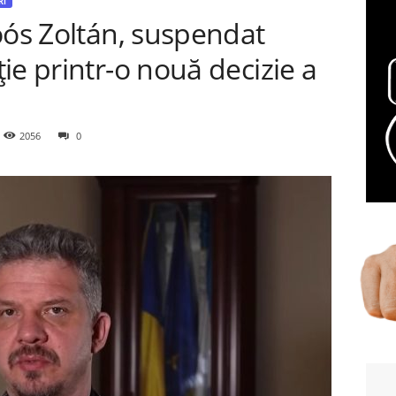
RI
oós Zoltán, suspendat
ie printr-o nouă decizie a
2056
0