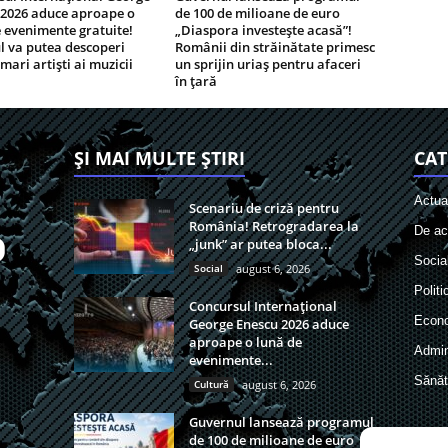
 2026 aduce aproape o
de 100 de milioane de euro
 evenimente gratuite!
„Diaspora investește acasă”!
l va putea descoperi
Românii din străinătate primesc
 mari artiști ai muzicii
un sprijin uriaș pentru afaceri
în țară
ȘI MAI MULTE ȘTIRI
CAT
Actual
Scenariu de criză pentru
România! Retrogradarea la
De act
„junk” ar putea bloca...
Socia
Social
august 6, 2026
Politi
Concursul Internațional
Econ
George Enescu 2026 aduce
aproape o lună de
Admin
evenimente...
Sănăt
Cultură
august 6, 2026
Guvernul lansează programul
de 100 de milioane de euro