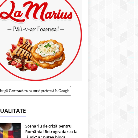
daugă
Contează.ro
ca sursă preferată în Google
UALITATE
Scenariu de criză pentru
România! Retrogradarea la
„junk” ar putea bloca...