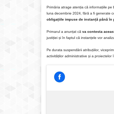
Primăria atrage atenția că informațiile pe
luna decembrie 2024, fără a fi generate c
obligațiile impuse de instanță până în 
Primarul a anunțat că
va contesta aceas
justiției și în faptul că instanțele vor analiz
Pe durata suspendării atribuțiilor, vicepri
activităților administrative și a proiectelor 