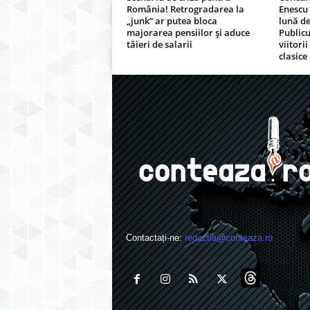
România! Retrogradarea la
Enescu
„junk” ar putea bloca
lună de
majorarea pensiilor și aduce
Publicu
tăieri de salarii
viitorii
clasice
Contactați-ne:
redactia@conteaza.ro