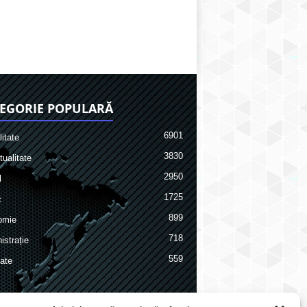
EGORIE POPULARĂ
6901
itate
3830
ualitate
2950
l
1725
c
899
omie
718
istrație
559
ate