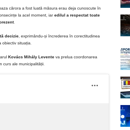
 baza cărora a fost luată măsura erau deja cunoscute în
onsecințe la acel moment, iar
edilul a respectat toate
prezent
.
tă decizie
, exprimându-și încrederea în corectitudinea
a obiectiv situația.
marul
Kovács Mihály Levente
va prelua coordonarea
în curs ale municipalității.