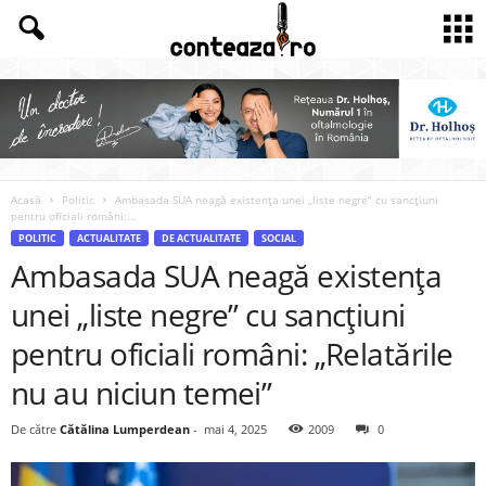
Acasă
Politic
Ambasada SUA neagă existența unei „liste negre” cu sancțiuni
pentru oficiali români:...
POLITIC
ACTUALITATE
DE ACTUALITATE
SOCIAL
Ambasada SUA neagă existența
unei „liste negre” cu sancțiuni
pentru oficiali români: „Relatările
nu au niciun temei”
De către
Cătălina Lumperdean
-
mai 4, 2025
2009
0