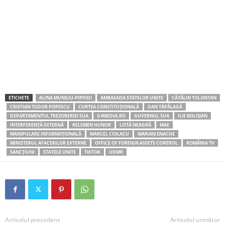
ETICHETE
ALINA MUNGIU-PIPPIDI
AMBASADA STATELOR UNITE
CĂTĂLIN TOLONTAN
CRISTIAN TUDOR POPESCU
CURTEA CONSTITUȚIONALĂ
DAN TĂPĂLAGĂ
DEPARTAMENTUL TREZORERIEI SUA
G4MEDIA.RO
GUVERNUL SUA
ILIE BOLOJAN
INTERFERENȚĂ EXTERNĂ
KELEMEN HUNOR
LISTĂ NEAGRĂ
MAE
MANIPULARE INFORMAȚIONALĂ
MARCEL CIOLACU
MARIAN ENACHE
MINISTERUL AFACERILOR EXTERNE
OFFICE OF FOREIGN ASSETS CONTROL
ROMÂNIA TV
SANCȚIUNI
STATELE UNITE
TIKTOK
UDMR
Articolul precedent
Articolul următor