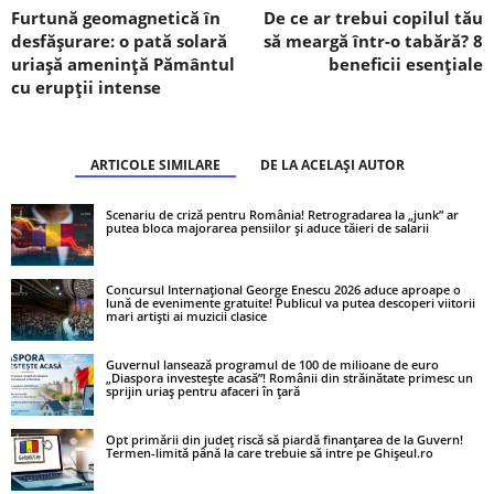
Furtună geomagnetică în
De ce ar trebui copilul tău
desfășurare: o pată solară
să meargă într-o tabără? 8
uriașă amenință Pământul
beneficii esențiale
cu erupții intense
ARTICOLE SIMILARE
DE LA ACELAȘI AUTOR
Scenariu de criză pentru România! Retrogradarea la „junk” ar
putea bloca majorarea pensiilor și aduce tăieri de salarii
Concursul Internațional George Enescu 2026 aduce aproape o
lună de evenimente gratuite! Publicul va putea descoperi viitorii
mari artiști ai muzicii clasice
Guvernul lansează programul de 100 de milioane de euro
„Diaspora investește acasă”! Românii din străinătate primesc un
sprijin uriaș pentru afaceri în țară
Opt primării din județ riscă să piardă finanțarea de la Guvern!
Termen-limită până la care trebuie să intre pe Ghișeul.ro