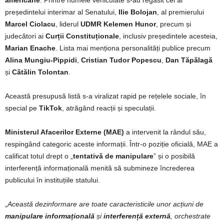
americane
. Printre numele vehiculate s-au regăsit cel al
președintelui interimar al Senatului,
Ilie Bolojan
, al premierului
Marcel Ciolacu
, liderul
UDMR Kelemen Hunor
, precum și
judecători ai
Curții Constituționale
, inclusiv președintele acesteia,
Marian Enache
. Lista mai menționa personalități publice precum
Alina Mungiu-Pippidi
,
Cristian Tudor Popescu
,
Dan Tăpălagă
și
Cătălin Tolontan
.
Această presupusă listă s-a viralizat rapid pe rețelele sociale, în
special pe
TikTok
, atrăgând reacții și speculații.
Ministerul Afacerilor Externe (MAE)
a intervenit la rândul său,
respingând categoric aceste informații. Într-o poziție oficială, MAE a
calificat totul drept o „
tentativă de manipulare
” și o posibilă
interferență informațională menită să submineze încrederea
publicului în instituțiile statului.
„
Această dezinformare are toate caracteristicile unor acțiuni de
manipulare informațională
și
interferență externă
, orchestrate