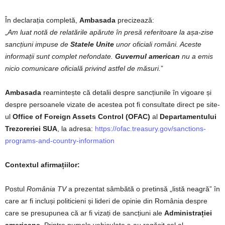
În declarația completă,
Ambasada
precizează:
„
Am luat notă de relatările apărute în presă referitoare la așa-zise
sancțiuni impuse de
Statele Unite
unor oficiali români. Aceste
informații sunt complet nefondate.
Guvernul american
nu a emis
nicio comunicare oficială privind astfel de măsuri.
”
Ambasada
reamintește că detalii despre sancțiunile în vigoare și
despre persoanele vizate de acestea pot fi consultate direct pe site-
ul
Office of Foreign Assets Control (OFAC)
al
Departamentului
Trezoreriei SUA
, la adresa:
https://ofac.treasury.gov/sanctions-
programs-and-country-information
Contextul afirmațiilor:
Postul
România TV
a prezentat sâmbătă o pretinsă „listă neagră” în
care ar fi incluși politicieni și lideri de opinie din România despre
care se presupunea că ar fi vizați de sancțiuni ale
Administrației