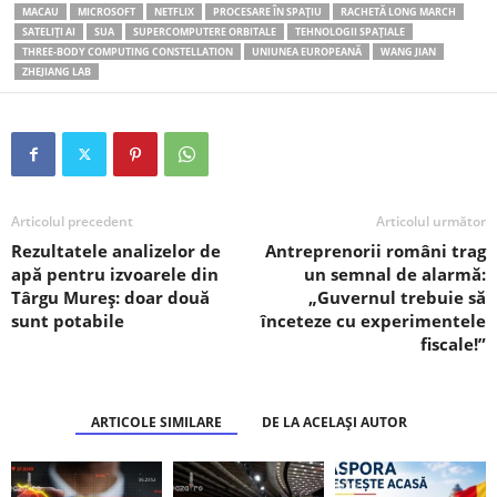
MACAU
MICROSOFT
NETFLIX
PROCESARE ÎN SPAȚIU
RACHETĂ LONG MARCH
SATELIȚI AI
SUA
SUPERCOMPUTERE ORBITALE
TEHNOLOGII SPAȚIALE
THREE-BODY COMPUTING CONSTELLATION
UNIUNEA EUROPEANĂ
WANG JIAN
ZHEJIANG LAB
Articolul precedent
Articolul următor
Rezultatele analizelor de
Antreprenorii români trag
apă pentru izvoarele din
un semnal de alarmă:
Târgu Mureș: doar două
„Guvernul trebuie să
sunt potabile
înceteze cu experimentele
fiscale!”
ARTICOLE SIMILARE
DE LA ACELAȘI AUTOR