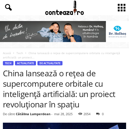
Acasă
Tech
China lansează o rețea de supercomputere orbitale cu inteligență
artificială: un proiect...
TECH
ACTUALITATE
DE ACTUALITATE
China lansează o rețea de
supercomputere orbitale cu
inteligență artificială: un proiect
revoluționar în spațiu
De către
Cătălina Lumperdean
-
mai 28, 2025
2054
0