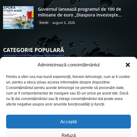
Guvernul lansează programul de 100 de
milioane de euro „Diaspora investește...
Social
august 6, 2026
CATEGORIE POPULARĂ
6901
Actualitate
Administrează consimțământul
3830
De actualitate
Pentru a oferi cea mai bună experiență, folosim tehnologii, cum ar fi cookie-
2950
Social
uri, pentru a stoca și/sau accesa informațiile despre dispozitive.
Consimțământul pentru aceste tehnologii ne permite să procesăm date,
1725
Politic
cum ar fi comportamentul de navigare sau ID-uri unice pe acest site. Dacă
899
nu îți dai consimțământul sau îți retragi consimțământul dat poate avea
Economie
afecte negative asupra unor anumite funcționalități și funcții.
718
Administrație
559
Sănătate
Acceptă
Refuză