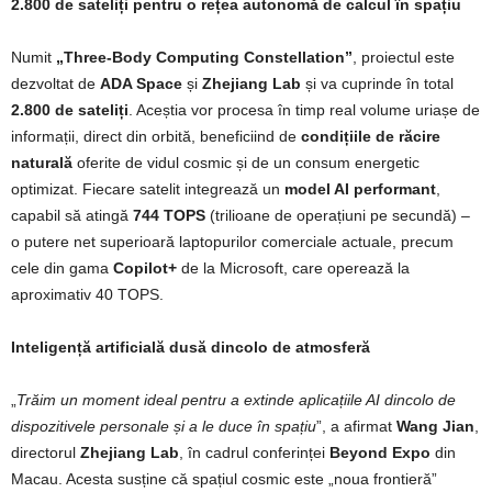
2.800 de sateliți pentru o rețea autonomă de calcul în spațiu
Numit
„Three-Body Computing Constellation”
, proiectul este
dezvoltat de
ADA Space
și
Zhejiang Lab
și va cuprinde în total
2.800 de sateliți
. Aceștia vor procesa în timp real volume uriașe de
informații, direct din orbită, beneficiind de
condițiile de răcire
naturală
oferite de vidul cosmic și de un consum energetic
optimizat. Fiecare satelit integrează un
model AI performant
,
capabil să atingă
744 TOPS
(trilioane de operațiuni pe secundă) –
o putere net superioară laptopurilor comerciale actuale, precum
cele din gama
Copilot+
de la Microsoft, care operează la
aproximativ 40 TOPS.
Inteligență artificială dusă dincolo de atmosferă
„
Trăim un moment ideal pentru a extinde aplicațiile AI dincolo de
dispozitivele personale și a le duce în spațiu
”, a afirmat
Wang Jian
,
directorul
Zhejiang Lab
, în cadrul conferinței
Beyond Expo
din
Macau. Acesta susține că spațiul cosmic este „noua frontieră”