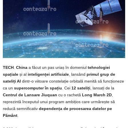
TECH
.
China
a făcut un pas uriaș în domeniul
tehnologiei
spațiale
și al
inteligenței artificiale
, lansând
primul grup de
sateliți AI
dintr-o viitoare constelație orbitală menită să funcționeze
ca un
supercomputer în spațiu
. Cei
12 sateliți
, lansați de la
Centrul de Lansare Jiuquan
cu o rachetă
Long March 2D
,
reprezintă începutul unui program ambițios care urmărește să
reducă semnificativ
dependența de procesarea datelor pe
Pământ
.