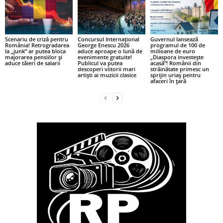
Scenariu de criză pentru
Concursul Internațional
Guvernul lansează
România! Retrogradarea
George Enescu 2026
programul de 100 de
la „junk” ar putea bloca
aduce aproape o lună de
milioane de euro
majorarea pensiilor și
evenimente gratuite!
„Diaspora investește
aduce tăieri de salarii
Publicul va putea
acasă”! Românii din
descoperi viitorii mari
străinătate primesc un
artiști ai muzicii clasice
sprijin uriaș pentru
afaceri în țară