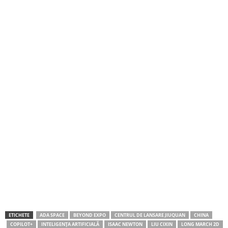
ETICHETE
ADA SPACE
BEYOND EXPO
CENTRUL DE LANSARE JIUQUAN
CHINA
COPILOT+
INTELIGENȚA ARTIFICIALĂ
ISAAC NEWTON
LIU CIXIN
LONG MARCH 2D