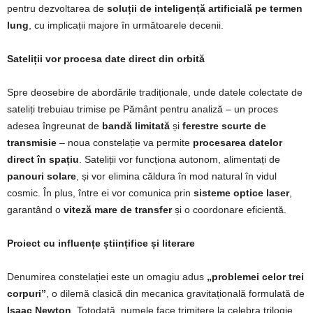
pentru dezvoltarea de
soluții de inteligență artificială pe termen
lung
, cu implicații majore în următoarele decenii.
Sateliții vor procesa date direct din orbită
Spre deosebire de abordările tradiționale, unde datele colectate de
sateliți trebuiau trimise pe Pământ pentru analiză – un proces
adesea îngreunat de
bandă limitată
și
ferestre scurte de
transmisie
– noua constelație va permite
procesarea datelor
direct în spațiu
. Sateliții vor funcționa autonom, alimentați de
panouri solare
, și vor elimina căldura în mod natural în vidul
cosmic. În plus, între ei vor comunica prin
sisteme optice laser
,
garantând o
viteză mare de transfer
și o coordonare eficientă.
Proiect cu influențe științifice și literare
Denumirea constelației este un omagiu adus
„problemei celor trei
corpuri”
, o dilemă clasică din mecanica gravitațională formulată de
Isaac Newton
. Totodată, numele face trimitere la celebra trilogie