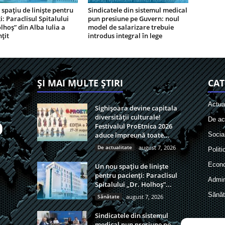
spațiu de liniște pentru
Sindicatele din sistemul medical
i: Paraclisul Spitalului
pun presiune pe Guvern: noul
lhoș” din Alba Iulia a
model de salarizare trebuie
nțit
introdus integral în lege
ȘI MAI MULTE ȘTIRI
CAT
Actual
Sighișoara devine capitala
diversității culturale!
De act
Festivalul ProEtnica 2026
aduce împreună toate...
Socia
De actualitate
august 7, 2026
Politi
Econ
Un nou spațiu de liniște
pentru pacienți: Paraclisul
Admin
Spitalului „Dr. Holhoș”...
Sănăt
Sănătate
august 7, 2026
Sindicatele din sistemul
medical pun presiune pe