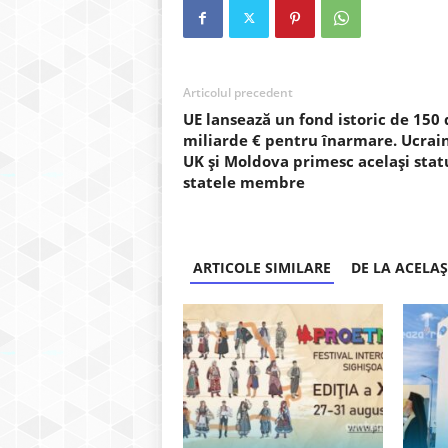
Articolul precedent
UE lansează un fond istoric de 150 
miliarde € pentru înarmare. Ucrain
UK și Moldova primesc același stat
statele membre
ARTICOLE SIMILARE
DE LA ACELA