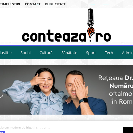
TIMELE STIRI
CONTACT
PUBLICITATE
Justiție
Social
Cultură
Sănătate
Sport
Tech
Admini
tem modern de irigații și titluri...