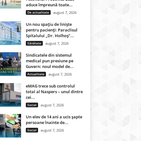
aduce împreună toate...
De actualitate
august 7, 2026
Un nou spațiu de liniște
pentru pacienți: Paraclisul
Spitalului „Dr. Holhoș”...
Sănătate
august 7, 2026
Sindicatele din sistemul
medical pun presiune pe
Guvern: noul model de...
Actualitate
august 7, 2026
eMAG trece sub controlul
total al Naspers – unul dintre
cei...
Social
august 7, 2026
Un elev de 14 ani a ucis șapte
persoane înainte de...
Social
august 7, 2026