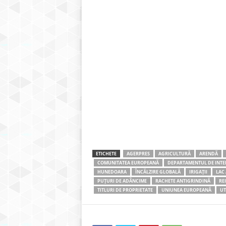
ETICHETE
AGERPRES
AGRICULTURĂ
ARENDĂ
COMUNITATEA EUROPEANĂ
DEPARTAMENTUL DE INTER
HUNEDOARA
ÎNCĂLZIRE GLOBALĂ
IRIGAȚII
LAC
PUȚURI DE ADÂNCIME
RACHETE ANTIGRINDINĂ
RE
TITLURI DE PROPRIETATE
UNIUNEA EUROPEANĂ
UT