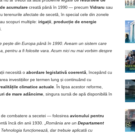
 nu ar trebui să aibă probleme legate de
resursele de
i de acumulare
creată până în 1990 — precum
Vidraru
sau
terenurile afectate de secetă, în special cele din zonele
eau scopuri multiple:
irigații
,
producție de energie
i
.
de pește din Europa până în 1990. Aveam un sistem care
a, pentru a fi folosite vara. Acum nici nu mai vorbim despre
ații necesită o
abordare legislativă coerentă
, începând cu
rea investițiilor pe termen lung și continuând cu
realitățile climatice actuale
. În lipsa acestor reforme,
uri de mare adâncime
, singura sursă de apă disponibilă în
vă de combatere a secetei — folosirea
avionului pentru
entă încă din anii 1930. „
România are un
Departament
. Tehnologia funcționează, dar trebuie aplicată cu