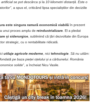
rtificial se pot descărca și la 10 kilometri distanță. Este o
torilor”
, a spus el, criticând lipsa specialiștilor din deciziile
tura este singura ramură economică viabilă
în prezent
aza unui proces amplu de
reindustrializare
. El a pledat
are și siderurgice
, subliniind că țări dezvoltate din Europa
or strategic, cu o rentabilitate ridicată.
ici
utilaje agricole moderne
, nici
tehnologie
. Să nu uităm:
fondată pe baza pieței oțelului și a cărbunelui. România
conomice solide
”, a încheiat Nicu Vasile.