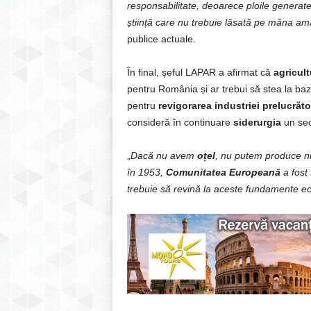
responsabilitate, deoarece ploile generate a
știință care nu trebuie lăsată pe mâna ama
publice actuale.
În final, șeful LAPAR a afirmat că
agricul
pentru România și ar trebui să stea la b
pentru
revigorarea industriei prelucrăto
consideră în continuare
siderurgia
un sect
„
Dacă nu avem
oțel
, nu putem produce n
în 1953,
Comunitatea Europeană
a fost 
trebuie să revină la aceste fundamente e