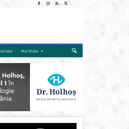
strație
Mai Multe