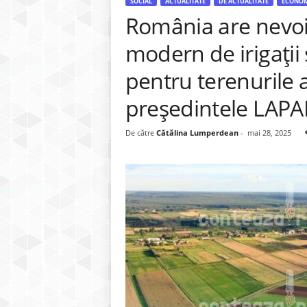
SOCIAL
ACTUALITATE
DE ACTUALITATE
ECONOM
România are nevoi
modern de irigații ș
pentru terenurile a
președintele LAPA
De către
Cătălina Lumperdean
-
mai 28, 2025