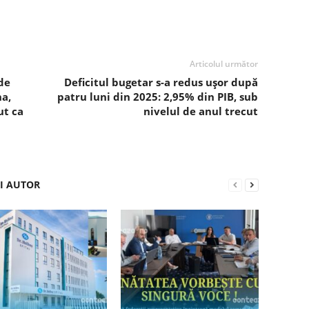
Articolul următor
de
Deficitul bugetar s-a redus ușor după
a,
patru luni din 2025: 2,95% din PIB, sub
ut ca
nivelul de anul trecut
ȘI AUTOR