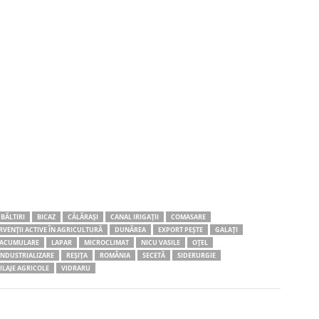
BĂLTIRI
BICAZ
CĂLĂRAȘI
CANAL IRIGAȚII
COMASARE
VENȚII ACTIVE ÎN AGRICULTURĂ
DUNĂREA
EXPORT PEȘTE
GALAȚI
 ACUMULARE
LAPAR
MICROCLIMAT
NICU VASILE
OȚEL
INDUSTRIALIZARE
REȘIȚA
ROMÂNIA
SECETĂ
SIDERURGIE
ILAJE AGRICOLE
VIDRARU