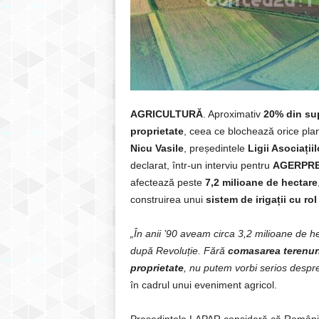
AGRICULTURĂ
. Aproximativ
20% din sup
proprietate
, ceea ce blochează orice pl
Nicu Vasile
, președintele
Ligii Asociați
declarat, într-un interviu pentru
AGERPR
afectează peste
7,2 milioane de hectare
construirea unui
sistem de irigații cu ro
„În anii ’90 aveam circa 3,2 milioane de he
după Revoluție. Fără
comasarea terenuri
proprietate
, nu putem vorbi serios despre i
în cadrul unui eveniment agricol.