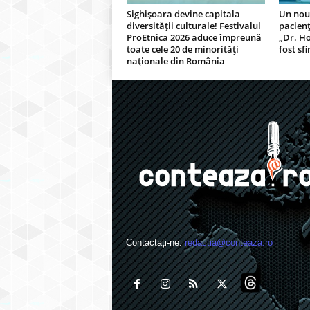
Sighișoara devine capitala
Un nou 
diversității culturale! Festivalul
pacienț
ProEtnica 2026 aduce împreună
„Dr. Ho
toate cele 20 de minorități
fost sfi
naționale din România
Contactați-ne:
redactia@conteaza.ro