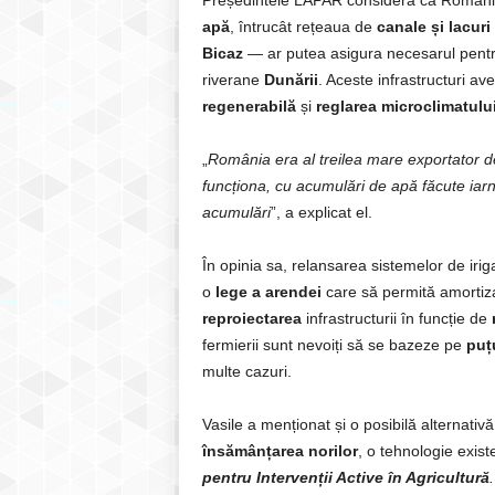
Președintele LAPAR consideră că România
apă
, întrucât rețeaua de
canale și lacur
Bicaz
— ar putea asigura necesarul pentru 
riverane
Dunării
. Aceste infrastructuri av
regenerabilă
și
reglarea microclimatulu
„
România era al treilea mare exportator 
funcționa, cu acumulări de apă făcute iarn
acumulări
”, a explicat el.
În opinia sa, relansarea sistemelor de irig
o
lege a arendei
care să permită amortiza
reproiectarea
infrastructurii în funcție de
fermierii sunt nevoiți să se bazeze pe
puț
multe cazuri.
Vasile a menționat și o posibilă alternati
însămânțarea norilor
, o tehnologie exist
pentru Intervenții Active în Agricultură