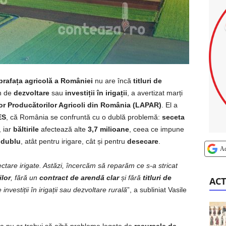
rafața agricolă a României
nu are încă
titluri de
an de
dezvoltare
sau
investiții în irigații
, a avertizat marți
ilor Producătorilor Agricoli din România (LAPAR)
. El a
ES
, că România se confruntă cu o dublă problemă:
seceta
, iar
băltirile
afectează alte
3,7 milioane
, ceea ce impune
l dublu
, atât pentru irigare, cât și pentru
desecare
.
A
ctare irigate. Astăzi, încercăm să reparăm ce s-a stricat
lor
, fără un
contract de arendă clar
și fără
titluri de
ACT
nvestiții în irigații sau dezvoltare rurală
”, a subliniat Vasile