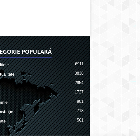
EGORIE POPULARĂ
6911
itate
3838
ualitate
2954
l
1727
c
901
omie
718
istrație
561
ate