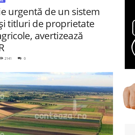
IE
e urgentă de un sistem
i titluri de proprietate
gricole, avertizează
R
2141
0