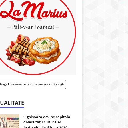
daugă
Contează.ro
ca sursă preferată în Google
UALITATE
Sighișoara devine capitala
diversității culturale!
Festivalul ProEtnica 2026