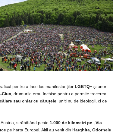
aficul pentru a face loc manifestanților
LGBTQ+
și unor
-Ciuc
, drumurile erau închise pentru a permite trecerea
 călare sau chiar cu căruțele,
uniți nu de ideologii, ci de
 Austria, străbătând peste
1.000 de kilometri pe „Via
uce
pe harta Europei. Alții au venit din
Harghita
,
Odorheiu