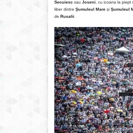
Secuiesc
sau
Joseni
, cu icoana la piept
liber dintre
Șumuleul Mare
și
Șumuleul 
de
Rusalii
.