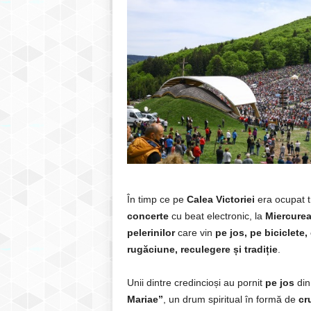
În timp ce pe
Calea Victoriei
era ocupat tr
concerte
cu beat electronic, la
Miercurea
pelerinilor
care vin
pe jos, pe biciclete,
rugăciune, reculegere și tradiție
.
Unii dintre credincioși au pornit
pe jos
din
Mariae”
, un drum spiritual în formă de
cr