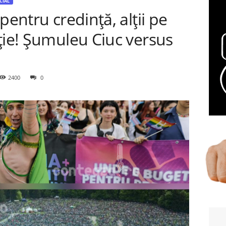
CIAL
pentru credință, alții pe
ție! Şumuleu Ciuc versus
2400
0