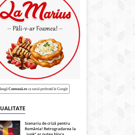
daugă
Contează.ro
ca sursă preferată în Google
UALITATE
Scenariu de criză pentru
România! Retrogradarea la
„junk” ar putea bloca...