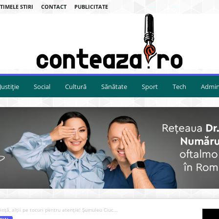
TIMELE STIRI
CONTACT
PUBLICITATE
Justiție
Social
Cultură
Sănătate
Sport
Tech
Admini
nță, alții pe tocuri pentru atenție! Şumuleu Ciuc...