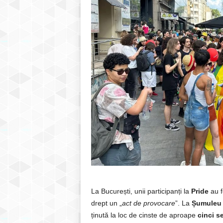
La București, unii participanți la
Pride
au f
drept un „
act de provocare
”. La
Șumuleu 
ținută la loc de cinste de aproape
cinci s