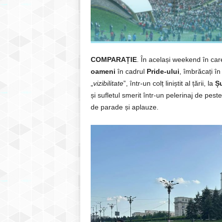
COMPARAȚIE
. În același weekend în car
oameni
în cadrul
Pride-ului
, îmbrăcați în
„
vizibilitate
”, într-un colț liniștit al țării, la
Ș
și sufletul smerit într-un pelerinaj de pest
de parade și aplauze.