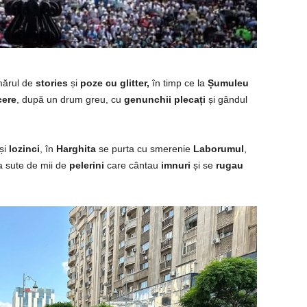
mărul de
stories
și
poze cu glitter,
în timp ce la
Șumuleu
cere
, după un drum greu, cu
genunchii plecați
și gândul
și
lozinci
, în
Harghita
se purta cu smerenie
Laborumul
,
e a sute de mii de
pelerini
care cântau
imnuri
și se
rugau