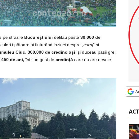
e pe străzile
Bucureștiului
defilau peste
30.000 de
 culori țipătoare și fluturând lozinci despre „
curaj
” și
umuleu
Ciuc
,
300.000 de credincioși
își duceau pașii grei
e
450 de ani,
într-un gest de
credință
care nu are nevoie
A
ACT