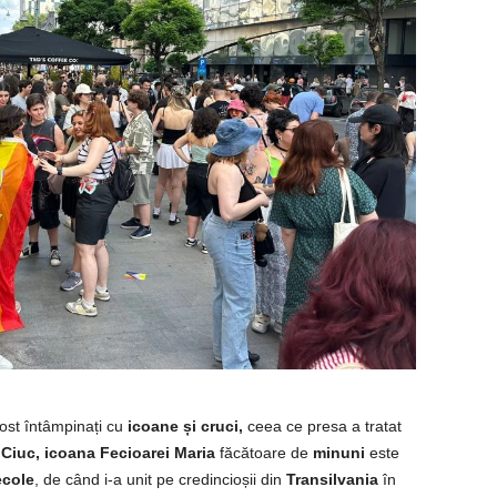
ost întâmpinați cu
icoane și cruci,
ceea ce presa a tratat
Ciuc,
icoana Fecioarei Maria
făcătoare de
minuni
este
ecole
, de când i-a unit pe credincioșii din
Transilvania
în