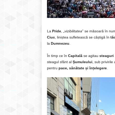
La
Pride
, „
vizibilitatea
” se măsoară în nu
Ciuc
, liniștea sufletească se câștigă în
tă
la
Dumnezeu
.
În timp ce în
Capitală
se agitau
steaguri
steagul sfânt al
Șumuleului
, sub priviril
pentru
pace, sănătate și înțelegere
.