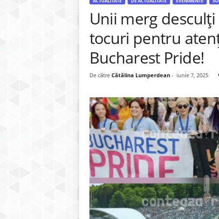
ACTUALITATE
DE ACTUALITATE
EVENIMENTE
SO
Unii merg desculți 
tocuri pentru aten
Bucharest Pride!
De către
Cătălina Lumperdean
-
iunie 7, 2025