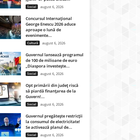
Social
august 6, 2026
Concursul Internațional
George Enescu 2026 aduce
aproape o lună de
evenimente...
Cultură
august 6, 2026
Guvernul lansează programul
de 100 de milioane de euro
„Diaspora investește...
Social
august 6, 2026
Opt primării din județ riscă
să piardă finanțarea de la
Guvern!...
Social
august 6, 2026
Guvernul pregătește restricții
la consumul de electricitate!
Se activează planul de...
Social
august 6, 2026