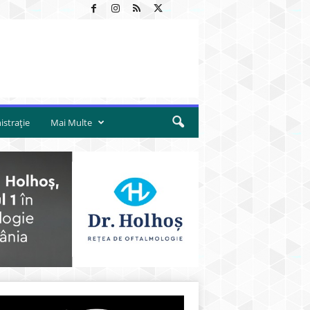
strație
Mai Multe