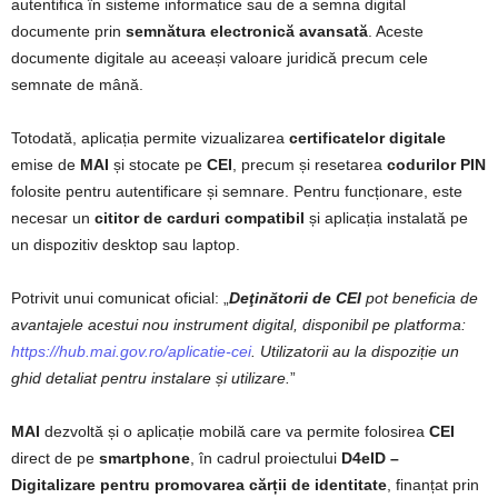
autentifica în sisteme informatice sau de a semna digital
documente prin
semnătura electronică avansată
. Aceste
documente digitale au aceeași valoare juridică precum cele
semnate de mână.
Totodată, aplicația permite vizualizarea
certificatelor digitale
emise de
MAI
și stocate pe
CEI
, precum și resetarea
codurilor PIN
folosite pentru autentificare și semnare. Pentru funcționare, este
necesar un
cititor de carduri compatibil
și aplicația instalată pe
un dispozitiv desktop sau laptop.
Potrivit unui comunicat oficial: „
Deţinătorii de CEI
pot beneficia de
avantajele acestui nou instrument digital, disponibil pe platforma:
https://hub.mai.gov.ro/aplicatie-cei
. Utilizatorii au la dispoziție un
ghid detaliat pentru instalare și utilizare.
”
MAI
dezvoltă și o aplicație mobilă care va permite folosirea
CEI
direct de pe
smartphone
, în cadrul proiectului
D4eID –
Digitalizare pentru promovarea cărții de identitate
, finanțat prin