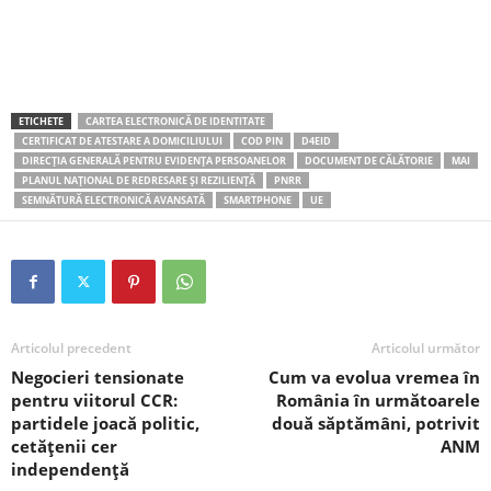
ETICHETE
CARTEA ELECTRONICĂ DE IDENTITATE
CERTIFICAT DE ATESTARE A DOMICILIULUI
COD PIN
D4EID
DIRECȚIA GENERALĂ PENTRU EVIDENȚA PERSOANELOR
DOCUMENT DE CĂLĂTORIE
MAI
PLANUL NAȚIONAL DE REDRESARE ȘI REZILIENȚĂ
PNRR
SEMNĂTURĂ ELECTRONICĂ AVANSATĂ
SMARTPHONE
UE
Articolul precedent
Articolul următor
Negocieri tensionate
Cum va evolua vremea în
pentru viitorul CCR:
România în următoarele
partidele joacă politic,
două săptămâni, potrivit
cetățenii cer
ANM
independență