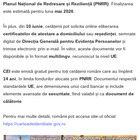
Planul Național de Redresare și Reziliență (PNRR)
. Finalizarea
este estimată pentru luna
mai 2026
.
În plus, din
10 iunie
, cetățenii pot solicita online eliberarea
certificatelor de atestare a domiciliului
sau
reședinței
, semnate
digital de
Direcția Generală pentru Evidența Persoanelor
și
trimise electronic prin e-mail. În viitor, aceste documente vor fi
disponibile și în format
multilingv
, recunoscut la nivel
UE
.
CEI
este emisă gratuit pentru toți cetățenii români care au împlinit
14 ani
, în limita fondurilor alocate prin
PNRR
. Documentul respectă
standardele
UE
, are dimensiunea unui card bancar și include
elemente avansate de
securitate
, fiind valabil și ca
document de
călătorie
.
Pentru mai multe detalii, românii pot accesa site-ul oficial:
https://carteadeidentitate.gov.ro