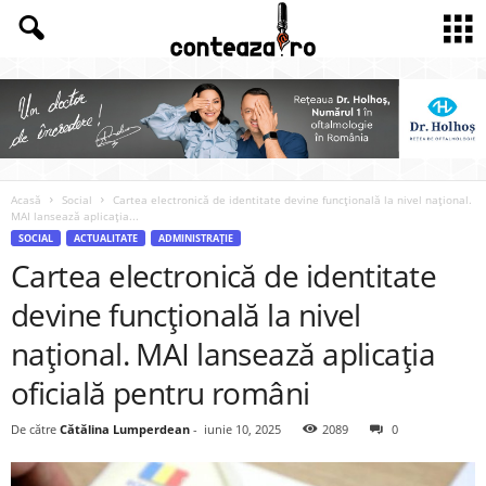
Acasă
Social
Cartea electronică de identitate devine funcțională la nivel național.
MAI lansează aplicația...
SOCIAL
ACTUALITATE
ADMINISTRAȚIE
Cartea electronică de identitate
devine funcțională la nivel
național. MAI lansează aplicația
oficială pentru români
De către
Cătălina Lumperdean
-
iunie 10, 2025
2089
0