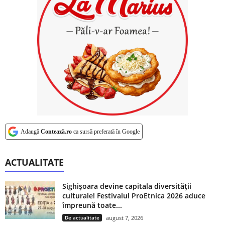
Adaugă
Contează.ro
ca sursă preferată în Google
ACTUALITATE
Sighișoara devine capitala diversității
culturale! Festivalul ProEtnica 2026 aduce
împreună toate...
De actualitate
august 7, 2026