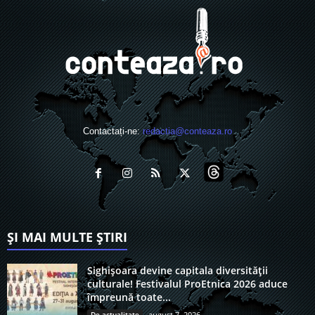
Contactați-ne:
redactia@conteaza.ro
ȘI MAI MULTE ȘTIRI
Sighișoara devine capitala diversității
culturale! Festivalul ProEtnica 2026 aduce
împreună toate...
De actualitate
august 7, 2026