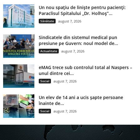
Un nou spațiu de liniște pentru pacienți:
Paraclisul Spitalului „Dr. Holhoș”...
Sănătate
august 7, 2026
Sindicatele din sistemul medical pun
presiune pe Guvern: noul model de...
Actualitate
august 7, 2026
eMAG trece sub controlul total al Naspers –
unul dintre cei...
Social
august 7, 2026
Un elev de 14 ani a ucis șapte persoane
înainte de...
Social
august 7, 2026