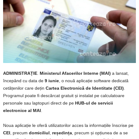
ADMINISTRAȚIE
.
Ministerul Afacerilor Interne (MAI)
a lansat,
începând cu data de
9 iunie
, o nouă aplicație software dedicată
cetățenilor care dețin
Cartea Electronică de Identitate (CEI)
.
Programul poate fi descărcat gratuit și instalat pe calculatoare
personale sau laptopuri direct de pe
HUB-ul de servicii
electronice al MAI
.
Noua aplicație le oferă utilizatorilor acces la informațiile înscrise pe
CEI
, precum
domiciliul
,
reședința
, precum și opțiunea de a se