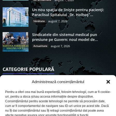
Un nou spațiu de liniște pentru pacienți:
Paraclisul Spitalului „Dr. Holhoș”...
Sănătate
august 7, 2026
Sindicatele din sistemul medical pun
presiune pe Guvern: noul model de...
Actualitate
august 7, 2026
CATEGORIE POPULARĂ
6911
Actualitate
Administrează consimțământul
3838
De actualitate
Pentru a oferi cea mai bună experiență, folosim tehnologii, cum ar fi cookie-
2954
Social
uri, pentru a stoca și/sau accesa informațiile despre dispozitive.
Consimțământul pentru aceste tehnologii ne permite să procesăm date,
1727
Politic
cum ar fi comportamentul de navigare sau ID-uri unice pe acest site. Dacă
901
nu îți dai consimțământul sau îți retragi consimțământul dat poate avea
Economie
afecte negative asupra unor anumite funcționalități și funcții.