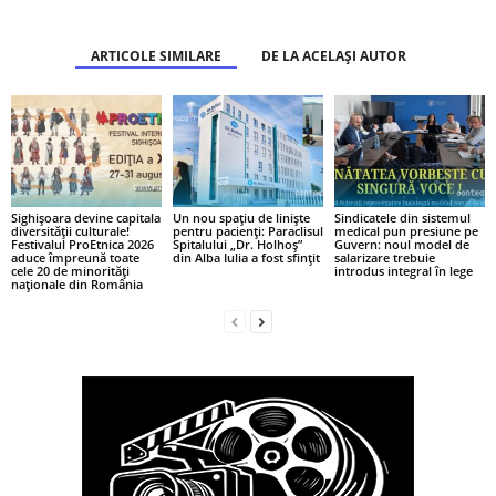
ARTICOLE SIMILARE
DE LA ACELAȘI AUTOR
Sighișoara devine capitala
Un nou spațiu de liniște
Sindicatele din sistemul
diversității culturale!
pentru pacienți: Paraclisul
medical pun presiune pe
Festivalul ProEtnica 2026
Spitalului „Dr. Holhoș”
Guvern: noul model de
aduce împreună toate
din Alba Iulia a fost sfințit
salarizare trebuie
cele 20 de minorități
introdus integral în lege
naționale din România