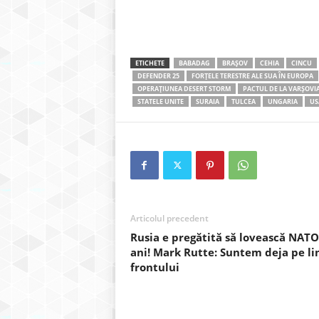
ETICHETE
BABADAG
BRAȘOV
CEHIA
CINCU
DEFENDER 25
FORȚELE TERESTRE ALE SUA ÎN EUROPA
OPERAȚIUNEA DESERT STORM
PACTUL DE LA VARȘOVI
STATELE UNITE
SURAIA
TULCEA
UNGARIA
US
Articolul precedent
Rusia e pregătită să lovească NATO
ani! Mark Rutte: Suntem deja pe li
frontului