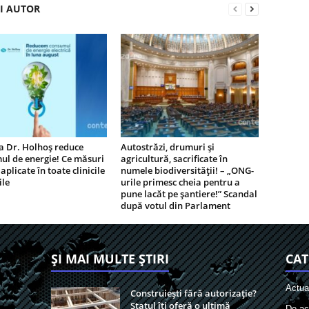
ȘI AUTOR
a Dr. Holhoș reduce
Autostrăzi, drumuri și
ul de energie! Ce măsuri
agricultură, sacrificate în
aplicate în toate clinicile
numele biodiversității! – „ONG-
ile
urile primesc cheia pentru a
pune lacăt pe șantiere!” Scandal
după votul din Parlament
ȘI MAI MULTE ȘTIRI
CAT
Actual
Construiești fără autorizație?
Statul îți oferă o ultimă
De act