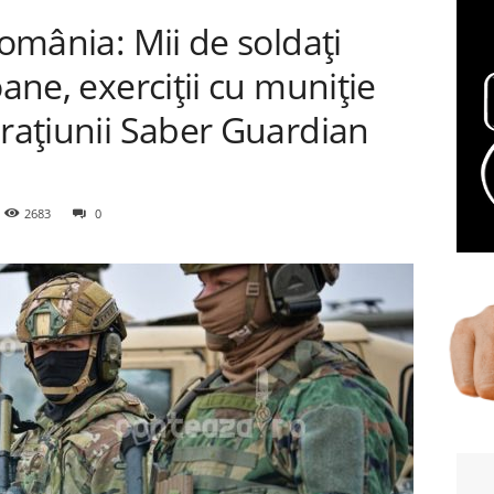
România: Mii de soldați
oane, exerciții cu muniție
erațiunii Saber Guardian
2683
0