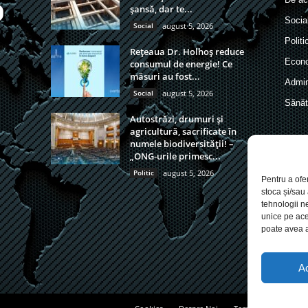
șansă, dar te...
Socia
Social
august 5, 2026
Politi
Rețeaua Dr. Holhoș reduce
Econ
consumul de energie! Ce
măsuri au fost...
Admin
Social
august 5, 2026
Sănăt
Autostrăzi, drumuri și
agricultură, sacrificate în
numele biodiversității! –
„ONG-urile primesc...
Politic
august 5, 2026
Pentru a ofe
stoca și/sau
tehnologii n
unice pe ace
poate avea a
A