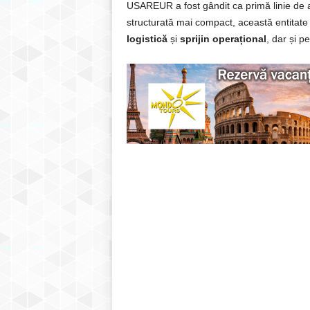
USAREUR a fost gândit ca primă linie de a
structurată mai compact, această entitat
logistică
și
sprijin operațional
, dar și pe