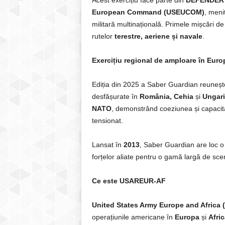
Acest exercițiu face parte din
DEFENDER
European Command (USEUCOM)
, meni
militară multinațională. Primele mișcări de
rutelor
terestre, aeriene și navale
.
Exercițiu regional de amploare în Euro
Ediția din 2025 a Saber Guardian reuneș
desfășurate în
România, Cehia
și
Ungari
NATO
, demonstrând coeziunea și capacitat
tensionat.
Lansat în
2013
, Saber Guardian are loc o 
forțelor aliate pentru o gamă largă de scen
Ce este USAREUR-AF
United States Army Europe and Afric
operațiunile americane în
Europa
și
Afric