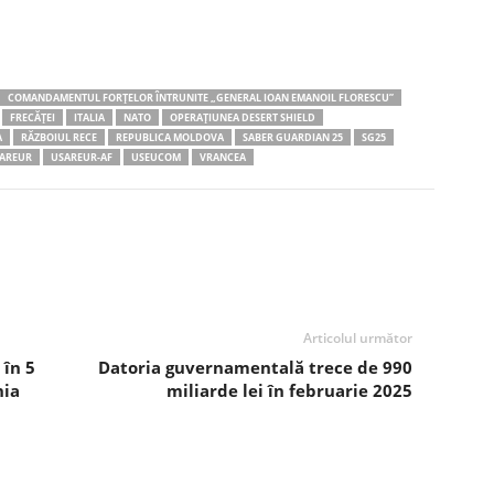
COMANDAMENTUL FORȚELOR ÎNTRUNITE „GENERAL IOAN EMANOIL FLORESCU”
FRECĂŢEI
ITALIA
NATO
OPERAȚIUNEA DESERT SHIELD
A
RĂZBOIUL RECE
REPUBLICA MOLDOVA
SABER GUARDIAN 25
SG25
AREUR
USAREUR-AF
USEUCOM
VRANCEA
Articolul următor
 în 5
Datoria guvernamentală trece de 990
nia
miliarde lei în februarie 2025