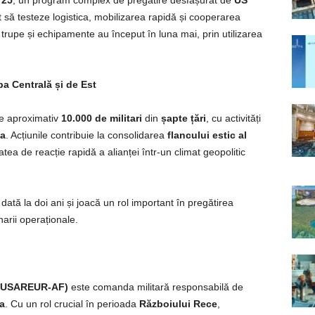
 25
, un program complex de pregătire desfășurat de
US
t să testeze logistica, mobilizarea rapidă și cooperarea
 trupe și echipamente au început în luna mai, prin utilizarea
pa Centrală și de Est
te aproximativ
10.000 de militari
din
șapte țări
, cu activități
a
. Acțiunile contribuie la consolidarea
flancului estic al
ea de reacție rapidă a alianței într-un climat geopolitic
dată la doi ani și joacă un rol important în pregătirea
arii operaționale.
a (USAREUR-AF)
este comanda militară responsabilă de
a
. Cu un rol crucial în perioada
Războiului Rece
,