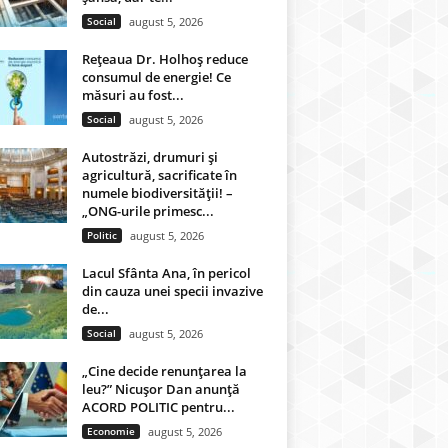
Social
august 5, 2026
Rețeaua Dr. Holhoș reduce
consumul de energie! Ce
măsuri au fost...
Social
august 5, 2026
Autostrăzi, drumuri și
agricultură, sacrificate în
numele biodiversității! –
„ONG-urile primesc...
Politic
august 5, 2026
Lacul Sfânta Ana, în pericol
din cauza unei specii invazive
de...
Social
august 5, 2026
„Cine decide renunțarea la
leu?” Nicușor Dan anunță
ACORD POLITIC pentru...
Economie
august 5, 2026