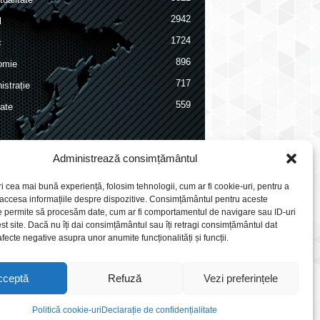
2942
l
1724
c
896
omie
717
istrație
559
ate
Administrează consimțământul
ri cea mai bună experiență, folosim tehnologii, cum ar fi cookie-uri, pentru a
 accesa informațiile despre dispozitive. Consimțământul pentru aceste
e permite să procesăm date, cum ar fi comportamentul de navigare sau ID-uri
st site. Dacă nu îți dai consimțământul sau îți retragi consimțământul dat
fecte negative asupra unor anumite funcționalități și funcții.
cceptă
Refuză
Vezi preferințele
Politică cookie-uri
Declarație de confidențialitate