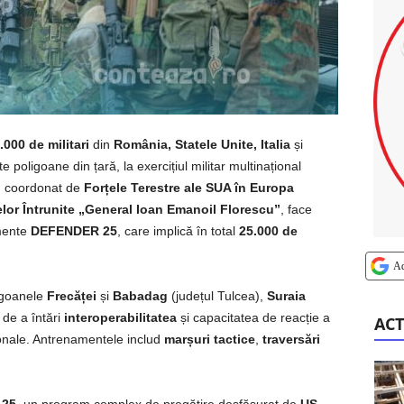
.000 de militari
din
România, Statele Unite, Italia
și
e poligoane din țară, la exercițiul militar multinațional
, coordonat de
Forțele Terestre ale SUA în Europa
or Întrunite „General Ioan Emanoil Florescu”
, face
amente
DEFENDER 25
, care implică în total
25.000 de
A
igoanele
Frecăței
și
Babadag
(județul Tulcea),
Suraia
 de a întări
interoperabilitatea
și capacitatea de reacție a
ACT
gionale. Antrenamentele includ
marșuri tactice
,
traversări