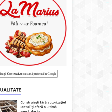
daugă
Contează.ro
ca sursă preferată în Google
UALITATE
Construiești fără autorizație?
Statul îți oferă o ultimă
șansă, dar te...