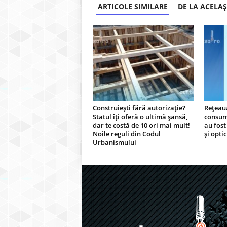
ARTICOLE SIMILARE
DE LA ACELA
Construiești fără autorizație?
Rețeau
Statul îți oferă o ultimă șansă,
consum
dar te costă de 10 ori mai mult!
au fost 
Noile reguli din Codul
și optic
Urbanismului