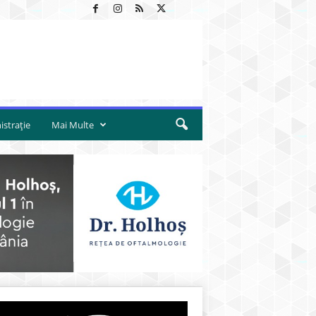
strație
Mai Multe