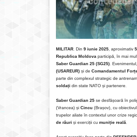
MILITAR
. Din
9 iunie 2025
, aproximativ
5
Republica Moldova
participă, în mai mult
Saber Guardian 25 (SG25)
. Evenimentul
(USAREUR)
și de
Comandamentul Forțel
parte din complexul strategic de antren
soldați
din state NATO și partenere.
Saber Guardian 25
se desfășoară în pol
(Vrancea) și
Cincu
(Brașov), cu obiectivul
trupelor aliate în contextul unor crize re
de râuri
și exerciții cu
muniție reală
.