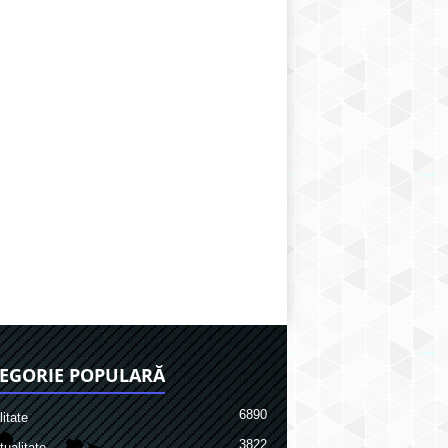
EGORIE POPULARĂ
6890
itate
3822
ualitate