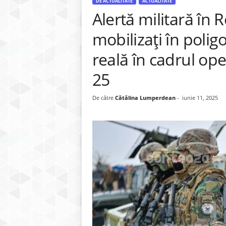
DE ACTUALITATE
ACTUALITATE
Alertă militară în 
mobilizați în polig
reală în cadrul op
25
De către
Cătălina Lumperdean
-
iunie 11, 2025