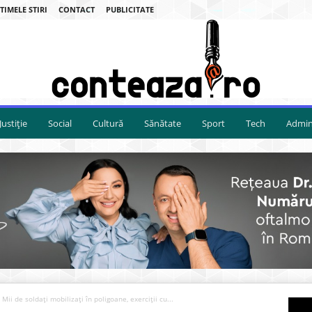
TIMELE STIRI
CONTACT
PUBLICITATE
Justiție
Social
Cultură
Sănătate
Sport
Tech
Admini
Mii de soldați mobilizați în poligoane, exerciții cu...