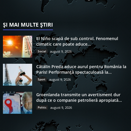
ȘI MAI MULTE ȘTIRI
El Niño scapă de sub control. Fenomenul
climatic care poate aduce...
Social
august 9, 2026
Cătălin Preda aduce aurul pentru România la
Paris! Performanță spectaculoasă la...
Sport
august 9, 2026
Groenlanda transmite un avertisment dur
după ce o companie petrolieră apropiată...
Politic
august 9, 2026