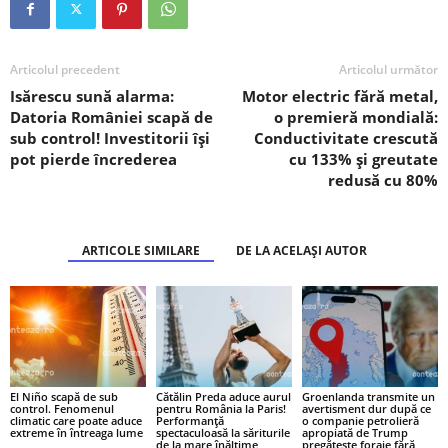
Articolul precedent
Articolul următor
Isărescu sună alarma:
Motor electric fără metal,
Datoria României scapă de
o premieră mondială:
sub control! Investitorii își
Conductivitate crescută
pot pierde încrederea
cu 133% și greutate
redusă cu 80%
ARTICOLE SIMILARE
DE LA ACELAȘI AUTOR
El Niño scapă de sub
Cătălin Preda aduce aurul
Groenlanda transmite un
control. Fenomenul
pentru România la Paris!
avertisment dur după ce
climatic care poate aduce
Performanță
o companie petrolieră
extreme în întreaga lume
spectaculoasă la săriturile
apropiată de Trump
de la mare înălțime
pregătește foraje fără