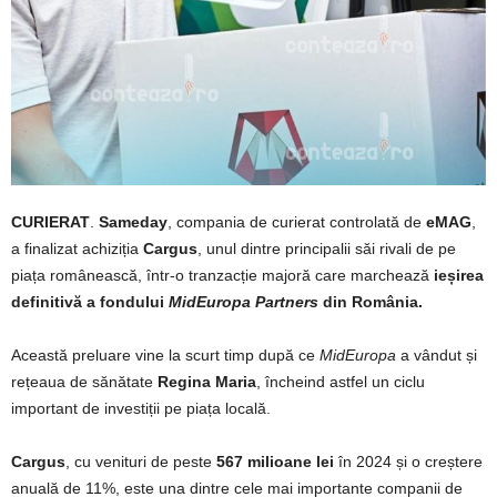
CURIERAT
.
Sameday
, compania de curierat controlată de
eMAG
,
a finalizat achiziția
Cargus
, unul dintre principalii săi rivali de pe
piața românească, într-o tranzacție majoră care marchează
ieșirea
definitivă a fondului
MidEuropa Partners
din România.
Această preluare vine la scurt timp după ce
MidEuropa
a vândut și
rețeaua de sănătate
Regina Maria
, încheind astfel un ciclu
important de investiții pe piața locală.
Cargus
, cu venituri de peste
567 milioane lei
în 2024 și o creștere
anuală de 11%, este una dintre cele mai importante companii de