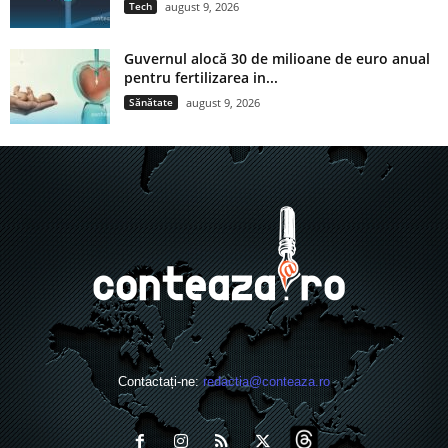
Tech
august 9, 2026
Guvernul alocă 30 de milioane de euro anual
pentru fertilizarea in...
Sănătate
august 9, 2026
Contactați-ne:
redactia@conteaza.ro