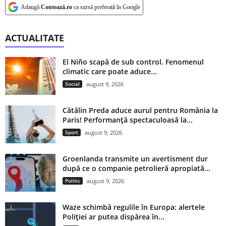
Adaugă
Contează.ro
ca sursă preferată în Google
ACTUALITATE
El Niño scapă de sub control. Fenomenul
climatic care poate aduce...
Social
august 9, 2026
Cătălin Preda aduce aurul pentru România la
Paris! Performanță spectaculoasă la...
Sport
august 9, 2026
Groenlanda transmite un avertisment dur
după ce o companie petrolieră apropiată...
Politic
august 9, 2026
Waze schimbă regulile în Europa: alertele
Poliției ar putea dispărea în...