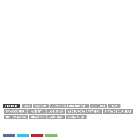
ETICHETE
2025
CARGUS
CONSILIUL CONCURENȚEI
CURIERAT
EMAG
FAN COURIER
INVESTIȚII
LOGISTICĂ
MIDEUROPA PARTNERS
PIAȚA DE CURIERAT
REGINA MARIA
ROMÂNIA
SAMEDAY
TRANZACȚIE