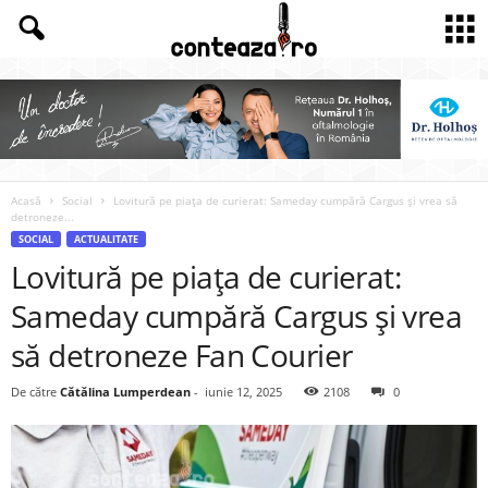
Acasă
Social
Lovitură pe piața de curierat: Sameday cumpără Cargus și vrea să
detroneze...
SOCIAL
ACTUALITATE
Lovitură pe piața de curierat:
Sameday cumpără Cargus și vrea
să detroneze Fan Courier
De către
Cătălina Lumperdean
-
iunie 12, 2025
2108
0