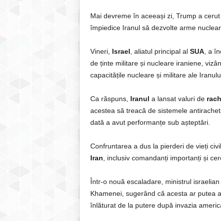
Mai devreme în aceeași zi, Trump a cerut 
împiedice Iranul să dezvolte arme nuclea
Vineri,
Israel
, aliatul principal al
SUA
, a î
de ținte militare și nucleare iraniene, vizâ
capacitățile nucleare și militare ale Iranulu
Ca răspuns,
Iranul
a lansat valuri de
rach
acestea să treacă de sistemele antirachet
dată a avut performanțe sub așteptări.
Confruntarea a dus la pierderi de vieți civ
Iran
, inclusiv comandanți importanți și cerc
Într-o nouă escaladare, ministrul israelian 
Khamenei, sugerând că acesta ar putea av
înlăturat de la putere după invazia americ