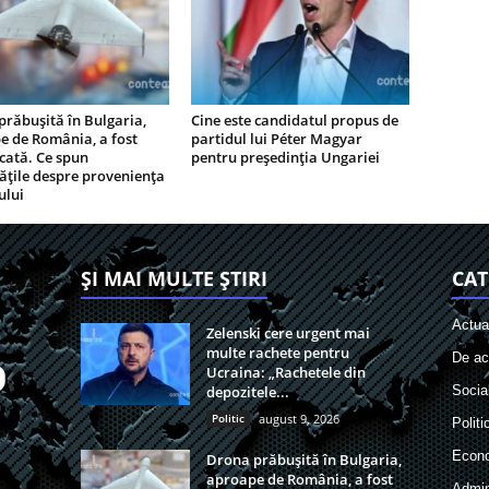
răbușită în Bulgaria,
Cine este candidatul propus de
e de România, a fost
partidul lui Péter Magyar
icată. Ce spun
pentru președinția Ungariei
ățile despre proveniența
ului
ȘI MAI MULTE ȘTIRI
CAT
Actual
Zelenski cere urgent mai
multe rachete pentru
De act
Ucraina: „Rachetele din
depozitele...
Socia
Politic
august 9, 2026
Politi
Econ
Drona prăbușită în Bulgaria,
aproape de România, a fost
Admin