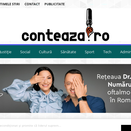
TIMELE STIRI
CONTACT
PUBLICITATE
Justiție
Social
Cultură
Sănătate
Sport
Tech
Admini
econdiționat și promite că liderul suprem...