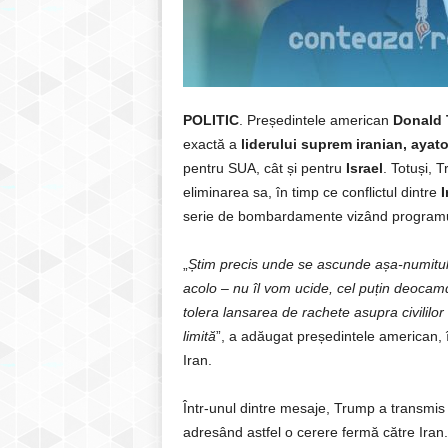
POLITIC
. Președintele american
Donald
exactă a
liderului suprem iranian, ayat
pentru SUA, cât și pentru
Israel
. Totuși, 
eliminarea sa, în timp ce conflictul dintre
I
serie de bombardamente vizând programul 
„
Știm precis unde se ascunde așa-numitul 
acolo – nu îl vom ucide, cel puțin deocam
tolera lansarea de rachete asupra civililo
limită
”, a adăugat președintele american, î
Iran.
Într-unul dintre mesaje, Trump a transmis
adresând astfel o cerere fermă către Iran.