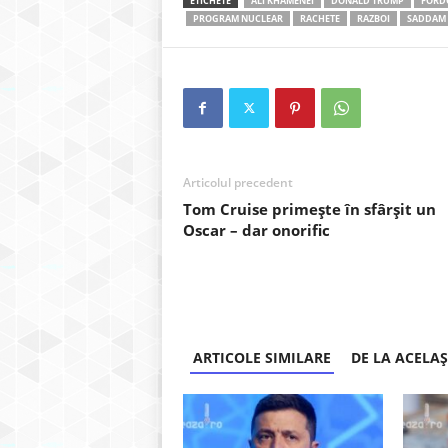
ETICHETE
ALI KHAMENEI
DONALD TRUMP
FORD
PROGRAM NUCLEAR
RACHETE
RAZBOI
SADDAM 
Articolul precedent
Tom Cruise primește în sfârșit un
Oscar – dar onorific
ARTICOLE SIMILARE
DE LA ACELA