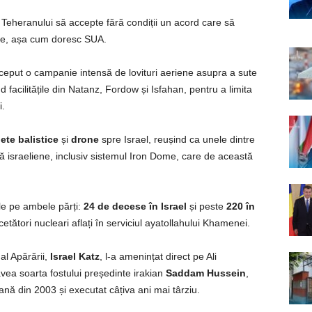
Teheranului să accepte fără condiții un acord care să
re, așa cum doresc SUA.
nceput o campanie intensă de lovituri aeriene asupra a sute
nd facilitățile din Natanz, Fordow și Isfahan, pentru a limita
i.
ete balistice
și
drone
spre Israel, reușind ca unele dintre
ă israeliene, inclusiv sistemul Iron Dome, care de această
ile pe ambele părți:
24 de decese în Israel
și peste
220 în
etători nucleari aflați în serviciul ayatollahului Khamenei.
al Apărării,
Israel Katz
, l-a amenințat direct pe Ali
ea soarta fostului președinte irakian
Saddam Hussein
,
ană din 2003 și executat câțiva ani mai târziu.