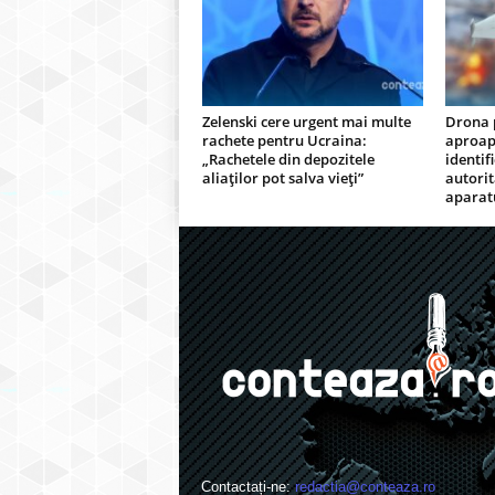
Zelenski cere urgent mai multe
Drona p
rachete pentru Ucraina:
aproap
„Rachetele din depozitele
identif
aliaților pot salva vieți”
autorit
aparat
Contactați-ne:
redactia@conteaza.ro