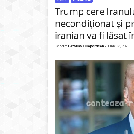
POLITIC
ACTUALITATE
Trump cere Iranul
necondiționat și p
iranian va fi lăsat
De către
Cătălina Lumperdean
-
iunie 18, 2025