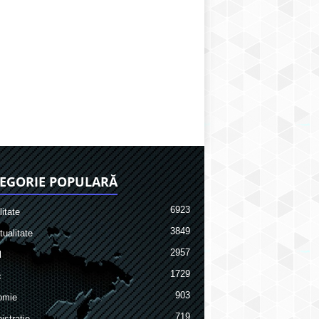
EGORIE POPULARĂ
6923
itate
3849
ualitate
2957
l
1729
c
903
omie
719
istrație