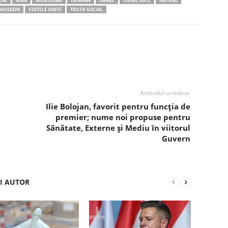
OW
IRAN
IRON DOME
ISFAHAN
ISRAEL
ISRAEL KATZ
NATANZ
HUSSEIN
STATELE UNITE
TRUTH SOCIAL
Articolul următor
Ilie Bolojan, favorit pentru funcția de
premier; nume noi propuse pentru
Sănătate, Externe și Mediu în viitorul
Guvern
ȘI AUTOR