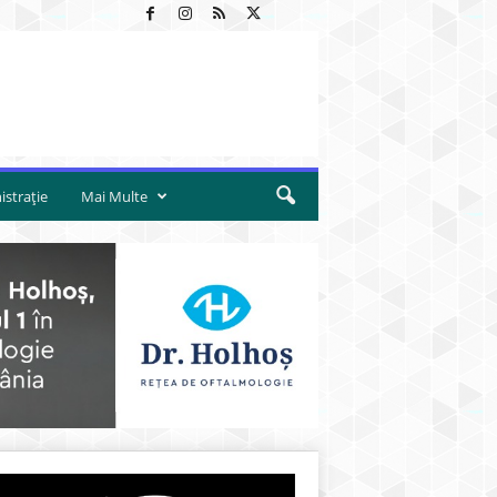
strație
Mai Multe