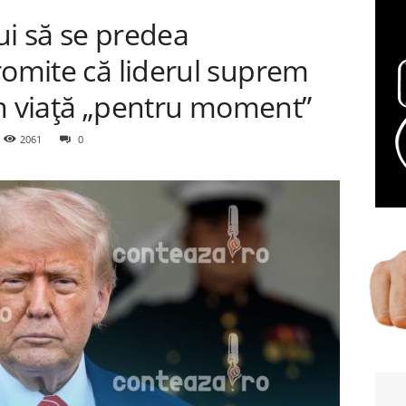
ui să se predea
romite că liderul suprem
 în viață „pentru moment”
2061
0