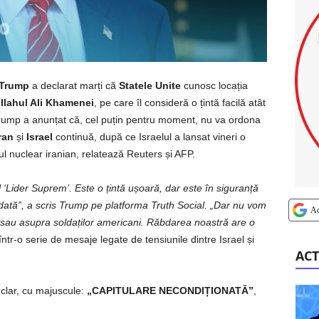
 Trump
a declarat marți că
Statele Unite
cunosc locația
ollahul Ali Khamenei
, pe care îl consideră o țintă facilă atât
Trump a anunțat că, cel puțin pentru moment, nu va ordona
ran
și
Israel
continuă, după ce Israelul a lansat vineri o
nuclear iranian, relatează Reuters și AFP.
‘Lider Suprem’. Este o țintă ușoară, dar este în siguranță
dată”, a scris Trump pe platforma Truth Social. „Dar nu vom
A
r sau asupra soldaților americani. Răbdarea noastră are o
ntr-o serie de mesaje legate de tensiunile dintre Israel și
ACT
 clar, cu majuscule:
„CAPITULARE NECONDIȚIONATĂ”
,