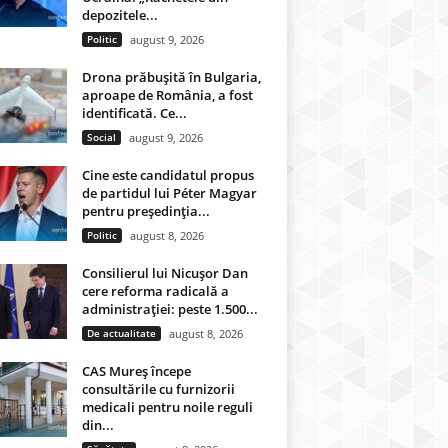
depozitele...
Politic
august 9, 2026
Drona prăbușită în Bulgaria,
aproape de România, a fost
identificată. Ce...
Social
august 9, 2026
Cine este candidatul propus
de partidul lui Péter Magyar
pentru președinția...
Politic
august 8, 2026
Consilierul lui Nicușor Dan
cere reforma radicală a
administrației: peste 1.500...
De actualitate
august 8, 2026
CAS Mureș începe
consultările cu furnizorii
medicali pentru noile reguli
din...