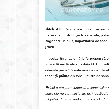
SĂNĂTATE
. Persoanele cu
venituri red
plătească contribuția la sănătate
, potri
Rogobete
. În plus,
impozitarea concedi
grave.
În același timp, autoritățile își propun să
concedii medicale acordate fără o justi
eliberate peste
3,2 milioane de certifica
absență plătită
din fondul public de sănă
„
Există o creștere suspectă a concediilor m
dintre ele nu sunt susținute de investigați
asigurări că persoanele aflate cu adevărat 