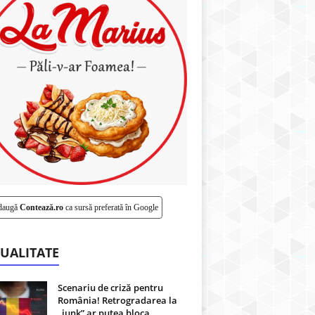
daugă
Contează.ro
ca sursă preferată în Google
UALITATE
Scenariu de criză pentru
România! Retrogradarea la
„junk” ar putea bloca...