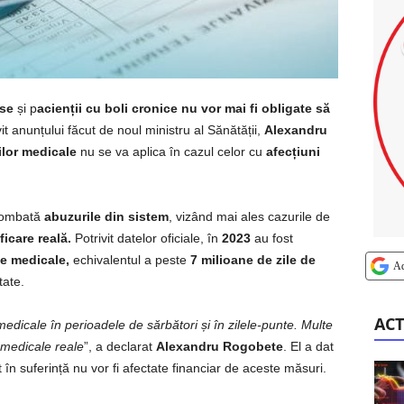
use
și p
acienții cu boli cronice
nu vor mai fi obligate să
vit anunțului făcut de noul ministru al Sănătății,
Alexandru
ilor medicale
nu se va aplica în cazul celor cu
afecțiuni
 combată
abuzurile din sistem
, vizând mai ales cazurile de
ficare reală.
Potrivit datelor oficiale, în
2023
au fost
te medicale,
echivalentul a peste
7 milioane de zile de
A
tate.
ACT
edicale în perioadele de sărbători și în zilele-punte. Multe
i medicale reale
”, a declarat
Alexandru Rogobete
. El a dat
în suferință nu vor fi afectate financiar de aceste măsuri.