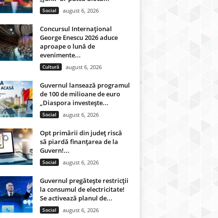
Social
august 6, 2026
Concursul Internațional
George Enescu 2026 aduce
aproape o lună de
evenimente...
Cultură
august 6, 2026
Guvernul lansează programul
de 100 de milioane de euro
„Diaspora investește...
Social
august 6, 2026
Opt primării din județ riscă
să piardă finanțarea de la
Guvern!...
Social
august 6, 2026
Guvernul pregătește restricții
la consumul de electricitate!
Se activează planul de...
Social
august 6, 2026