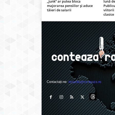
„junk” ar putea bloca
lună de
majorarea pensiilor și aduce
Publicu
tăieri de salarii
viitorii
clasice
Contactați-ne:
redactia@conteaza.ro