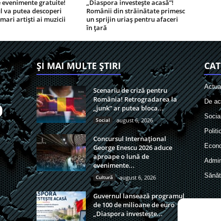
 evenimente gratuite!
„Diaspora investește acasă”!
l va putea descoperi
Românii din străinătate primesc
 mari artiști ai muzicii
un sprijin uriaș pentru afaceri
în țară
ȘI MAI MULTE ȘTIRI
CAT
Actual
Scenariu de criză pentru
România! Retrogradarea la
De act
„junk” ar putea bloca...
Socia
Social
august 6, 2026
Politi
Concursul Internațional
Econ
George Enescu 2026 aduce
aproape o lună de
Admin
evenimente...
Sănăt
Cultură
august 6, 2026
Guvernul lansează programul
de 100 de milioane de euro
„Diaspora investește...