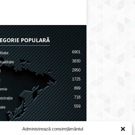
EGORIE POPULARĂ
6901
itate
3830
ualitate
2950
l
1725
c
899
omie
718
istrație
559
ate
Administrează consimțământul