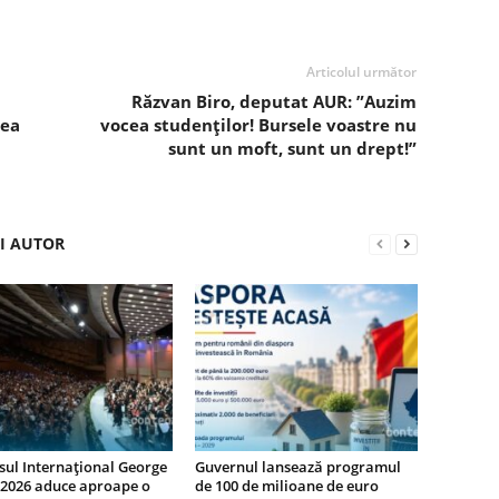
Articolul următor
Răzvan Biro, deputat AUR: ”Auzim
rea
vocea studenților! Bursele voastre nu
sunt un moft, sunt un drept!”
ȘI AUTOR
ul Internațional George
Guvernul lansează programul
 2026 aduce aproape o
de 100 de milioane de euro