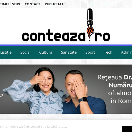
TIMELE STIRI
CONTACT
PUBLICITATE
Justiție
Social
Cultură
Sănătate
Sport
Tech
Admini
venituri mici scapă de contribuția la sănătate....