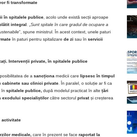
vor fi transformate
ii în spitalele publice
, acolo unde există secții aproape
plătit integral
. „
Sunt spitale în care gradul de ocupare a
ustenabile
”, spune ministrul. În acest context, unele paturi
rmate
în paturi pentru spitalizare
de zi
sau în
servicii
ați. Intervenții private, în spitalele publice
posibilitatea de a
sancționa
medicii care
lipsesc în timpul
în
cabinete sau clinici private
. În paralel, o soluție ar fi ca
i în
spitalele publice,
după modelul practicat în alte
țări
a
exodului specialiștilor
către sectorul
privat
și creșterea
 activitate
rzilor medicale,
care în prezent se face
raportat la