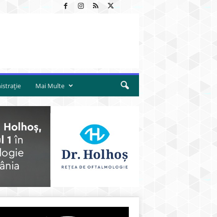
strație
Mai Multe