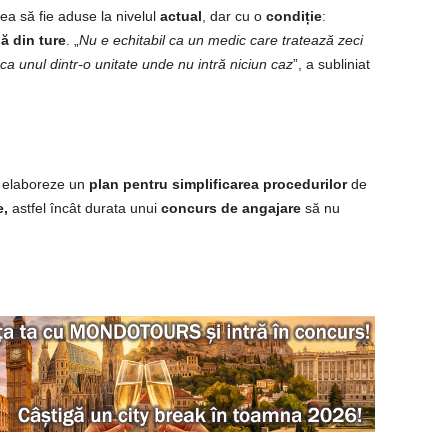
ea să fie aduse la nivelul
actual
, dar cu o
condiție
:
ă din ture
. „
Nu e echitabil ca un medic care tratează zeci
l ca unul dintr-o unitate unde nu intră niciun caz
”, a subliniat
ă elaboreze un
plan pentru simplificarea procedurilor
de
e,
astfel încât durata unui
concurs de angajare
să nu