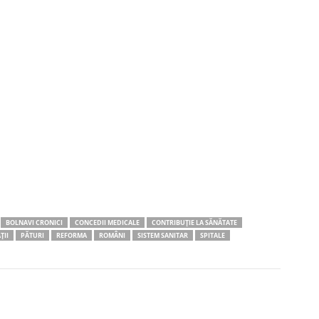
BOLNAVI CRONICI
CONCEDII MEDICALE
CONTRIBUȚIE LA SĂNĂTATE
ȚII
PĂTURI
REFORMA
ROMÂNI
SISTEM SANITAR
SPITALE