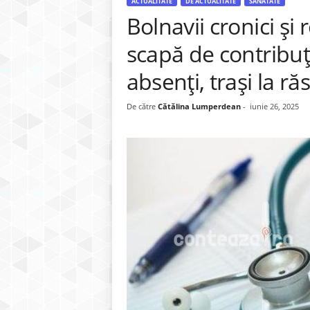
ACTUALITATE
DE ACTUALITATE
SĂNĂTATE
Bolnavii cronici și
scapă de contribuți
absenți, trași la r
De către
Cătălina Lumperdean
-
iunie 26, 2025