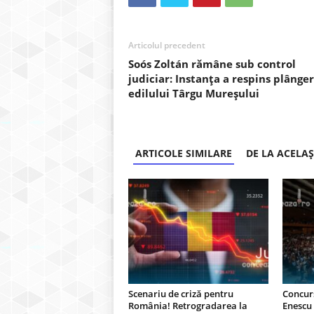
Articolul precedent
Soós Zoltán rămâne sub control
judiciar: Instanța a respins plânge
edilului Târgu Mureșului
ARTICOLE SIMILARE
DE LA ACELA
Scenariu de criză pentru
Concurs
România! Retrogradarea la
Enescu