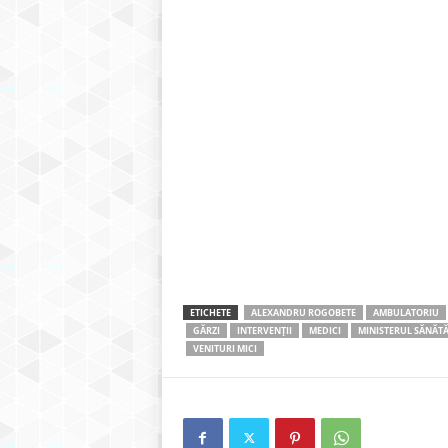
ETICHETE
ALEXANDRU ROGOBETE
AMBULATORIU
GĂRZI
INTERVENȚII
MEDICI
MINISTERUL SĂNĂTĂ
VENITURI MICI