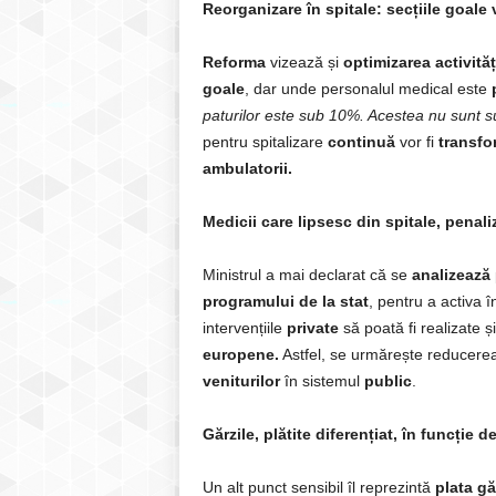
Reorganizare în spitale: secțiile goale 
Reforma
vizează și
optimizarea activităț
goale
, dar unde personalul medical este
paturilor este sub 10%. Acestea nu sunt s
pentru spitalizare
continuă
vor fi
transfo
ambulatorii.
Medicii care lipsesc din spitale, penaliz
Ministrul a mai declarat că se
analizează
programului de la stat
, pentru a activa 
intervențiile
private
să poată fi realizate ș
europene.
Astfel, se urmărește reducere
veniturilor
în sistemul
public
.
Gărzile, plătite diferențiat, în funcție de
Un alt punct sensibil îl reprezintă
plata gă