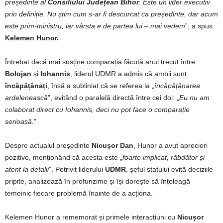
președinte al
Consiliului Județean Bihor
. Este un lider executiv
prin definiție. Nu știm cum s-ar fi descurcat ca președinte, dar acum
este prim-ministru, iar vârsta e de partea lui – mai vedem
”, a spus
Kelemen Hunor.
Întrebat dacă mai susține comparația făcută anul trecut între
Bolojan
și
Iohannis
, liderul UDMR a admis că ambii sunt
încăpățânați
, însă a subliniat că se referea la „
încăpățânarea
ardelenească
”, evitând o paralelă directă între cei doi: „
Eu nu am
colaborat direct cu Iohannis, deci nu pot face o comparație
serioasă.
”
Despre actualul președinte
Nicușor Dan
, Hunor a avut aprecieri
pozitive, menționând că acesta este „
foarte implicat, răbdător și
atent la detalii
”. Potrivit liderului
UDMR
, șeful statului evită deciziile
pripite, analizează în profunzime și își dorește să înțeleagă
temeinic fiecare problemă înainte de a acționa.
Kelemen Hunor a rememorat și primele interacțiuni cu
Nicușor