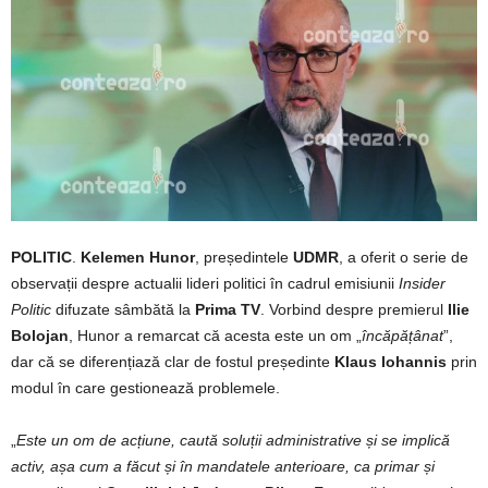
POLITIC
.
Kelemen Hunor
, președintele
UDMR
, a oferit o serie de
observații despre actualii lideri politici în cadrul emisiunii
Insider
Politic
difuzate sâmbătă la
Prima TV
. Vorbind despre premierul
Ilie
Bolojan
, Hunor a remarcat că acesta este un om „
încăpățânat
”,
dar că se diferențiază clar de fostul președinte
Klaus Iohannis
prin
modul în care gestionează problemele.
„
Este un om de acțiune, caută soluții administrative și se implică
activ, așa cum a făcut și în mandatele anterioare, ca primar și