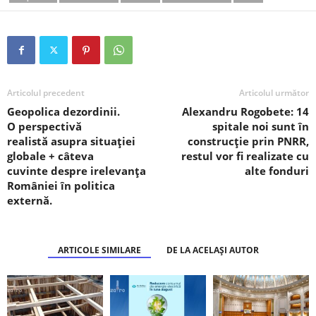
Articolul precedent
Articolul următor
Geopolica dezordinii.
Alexandru Rogobete: 14
O perspectivă
spitale noi sunt în
realistă asupra situației
construcție prin PNRR,
globale + câteva
restul vor fi realizate cu
cuvinte despre irelevanța
alte fonduri
României în politica
externă.
ARTICOLE SIMILARE
DE LA ACELAȘI AUTOR