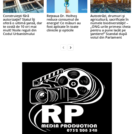
Construiești fără
Rețeaua Dr. Holhoș
Autostrăzi, drumuri și
autorizație? Statul îți
reduce consumul de
agricultură, sacrificate în
oferă o ultimă șansă, dar
energie! Ce măsuri au
numele biodiversității! –
te costă de 10 ori mai
fost aplicate în toate
„ONG-urile primesc cheia
mult! Noile reguli din
clinicile și opticile
pentru a pune lacăt pe
Codul Urbanismului
șantiere!” Scandal după
votul din Parlament