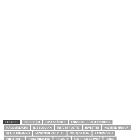
ETICHETE
BUCUREȘTI
CASA SCÂNTEII
CONSILIUL JUDEȚEAN BIHOR
HALA MATACHE
ILIE BOLOJAN
INSIDER POLITIC
INVESTIȚII
KELEMEN HUNOR
KLAUS IOHANNIS
MINISTRUL CULTURII
NICUȘOR DAN
PATRIMONIU
PREȘEDINTE
PRIM-MINISTRU
PRIMA TV
SOCIETATEA CIVILĂ
UDMR