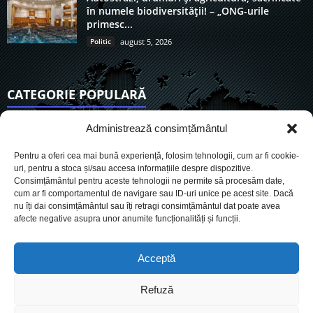
în numele biodiversității! – „ONG-urile
primesc...
Politic
august 5, 2026
CATEGORIE POPULARĂ
6890
Actualitate
Administrează consimțământul
3822
De actualitate
Pentru a oferi cea mai bună experiență, folosim tehnologii, cum ar fi cookie-
2942
Social
uri, pentru a stoca și/sau accesa informațiile despre dispozitive.
Consimțământul pentru aceste tehnologii ne permite să procesăm date,
1724
Politic
cum ar fi comportamentul de navigare sau ID-uri unice pe acest site. Dacă
896
nu îți dai consimțământul sau îți retragi consimțământul dat poate avea
Economie
afecte negative asupra unor anumite funcționalități și funcții.
717
Administrație
559
Sănătate
Acceptă
Refuză