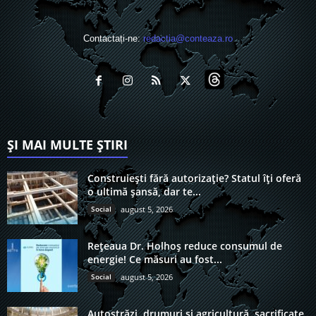
Contactați-ne:
redactia@conteaza.ro
ȘI MAI MULTE ȘTIRI
Construiești fără autorizație? Statul îți oferă
o ultimă șansă, dar te...
Social
august 5, 2026
Rețeaua Dr. Holhoș reduce consumul de
energie! Ce măsuri au fost...
Social
august 5, 2026
Autostrăzi, drumuri și agricultură, sacrificate