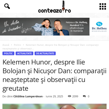
Acasă
Politic
Kelemen Hunor, despre Ilie Bolojan și Nicușor Dan: comparații
neașteptate și observații...
POLITIC
ACTUALITATE
DE ACTUALITATE
Kelemen Hunor, despre Ilie
Bolojan și Nicușor Dan: comparații
neașteptate și observații cu
greutate
De către
Cătălina Lumperdean
-
iunie 29, 2025
2099
0