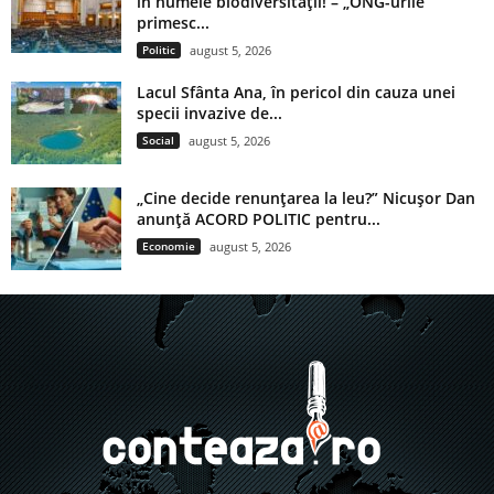
în numele biodiversității! – „ONG-urile
primesc...
Politic
august 5, 2026
Lacul Sfânta Ana, în pericol din cauza unei
specii invazive de...
Social
august 5, 2026
„Cine decide renunțarea la leu?” Nicușor Dan
anunță ACORD POLITIC pentru...
Economie
august 5, 2026