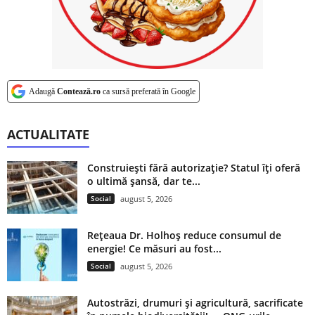
Adaugă
Contează.ro
ca sursă preferată în Google
ACTUALITATE
Construiești fără autorizație? Statul îți oferă
o ultimă șansă, dar te...
Social
august 5, 2026
Rețeaua Dr. Holhoș reduce consumul de
energie! Ce măsuri au fost...
Social
august 5, 2026
Autostrăzi, drumuri și agricultură, sacrificate