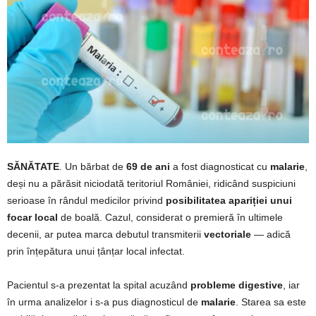
SĂNĂTATE
. Un bărbat de
69 de ani
a fost diagnosticat cu
malarie
,
deși nu a părăsit niciodată teritoriul României, ridicând suspiciuni
serioase în rândul medicilor privind
posibilitatea apariției unui
focar local
de boală. Cazul, considerat o premieră în ultimele
decenii, ar putea marca debutul transmiterii
vectoriale
— adică
prin înțepătura unui țânțar local infectat.
Pacientul s-a prezentat la spital acuzând
probleme digestive
, iar
în urma analizelor i s-a pus diagnosticul de
malarie
. Starea sa este