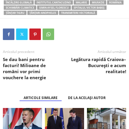
ÎNCĂLZIRE GLOBALĂ
INSTITUTUL CANTACUZINO
MALARIE
MIGRAȚIE
ROMÂNIA
SCHIMBĂRI CLIMATICE
SIMIN AYSEL FLORESCU
SPITALUL VICTOR BABEȘ
ȚÂNȚAR TIGRU
ȚÂNȚARI ANOPHELES
TRANSMITERE VECTORIALĂ
Articolul precedent
Articolul următor
Se dau bani pentru
Legătura rapidă Craiova–
facturi! Milioane de
București e acum
români vor primi
realitate!
vouchere la energie
ARTICOLE SIMILARE
DE LA ACELAȘI AUTOR