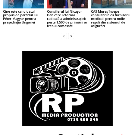
Cine este candidatul
Consilierul lui Nicușor
CAS Mureș începe
propus de partidul lui
Dan cere reforma
consultările cu furnizorii
Péter Magyar pentru
radicală a administrației:
medicali pentru noile
președinția Ungariei
peste 1.500 de primării ar
reguli din sistemul de
trebui comasate
asigurări