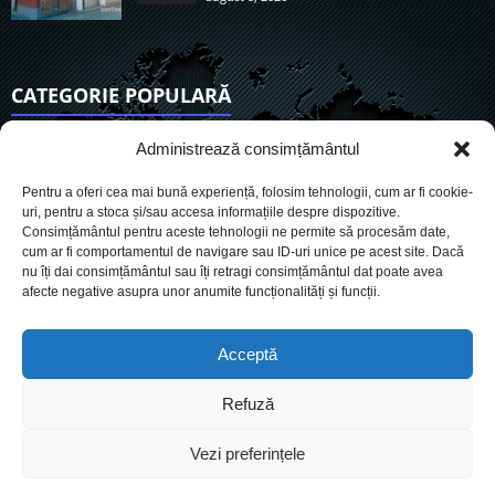
CATEGORIE POPULARĂ
6921
Actualitate
Administrează consimțământul
3847
De actualitate
Pentru a oferi cea mai bună experiență, folosim tehnologii, cum ar fi cookie-
2956
Social
uri, pentru a stoca și/sau accesa informațiile despre dispozitive.
Consimțământul pentru aceste tehnologii ne permite să procesăm date,
1728
Politic
cum ar fi comportamentul de navigare sau ID-uri unice pe acest site. Dacă
903
nu îți dai consimțământul sau îți retragi consimțământul dat poate avea
Economie
afecte negative asupra unor anumite funcționalități și funcții.
719
Administrație
564
Sănătate
Acceptă
Refuză
Cookies
Despre Noi
Termeni si conditii
Ultimele știri
Vezi preferințele
Oferta de publicitate
Contact