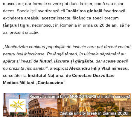
musculare, dar formele severe pot duce la icter, comă sau chiar
deces. Specialiștii avertizează că
încălzirea globală
favorizează
extinderea arealului acestor insecte, făcând ca specii precum
țânțarul tigru
, necunoscut în România în urmă cu 20 de ani, să fie
azi prezent și activ.
„
Monitorizăm continuu populațiile de insecte care pot deveni vectori
pentru boli infecțioase. Pe lângă țânțari, în ultimele săptămâni au
apărut și invazii de
fluturi, lăcuste și gărgărițe
, dar aceste specii
nu prezintă risc sanitar”
, a explicat
Alexandru Filip Vladimirescu
,
cercetător la
Institutul Național de Cercetare-Dezvoltare
Medico-Militară „Cantacuzino”
.