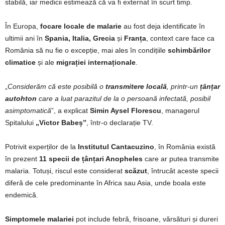
stabilă, iar medicii estimează că va fi externat în scurt timp.
În Europa,
focare locale de malarie
au fost deja identificate în
ultimii ani în
Spania, Italia, Grecia
și
Franța
, context care face ca
România să nu fie o excepție, mai ales în condițiile
schimbărilor
climatice
și ale
migrației internaționale
.
„
Considerăm că este posibilă o
transmitere locală
, printr-un
țânțar
autohton
care a luat parazitul de la o persoană infectată, posibil
asimptomatică
”, a explicat
Simin Aysel Florescu
, managerul
Spitalului
„Victor Babeș”
, într-o declarație TV.
Potrivit experților de la
Institutul Cantacuzino
, în România există
în prezent
11 specii de țânțari Anopheles
care ar putea transmite
malaria. Totuși, riscul este considerat
scăzut
, întrucât aceste specii
diferă de cele predominante în Africa sau Asia, unde boala este
endemică.
Simptomele malariei
pot include febră, frisoane, vărsături și dureri