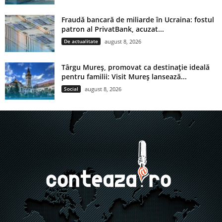
Fraudă bancară de miliarde în Ucraina: fostul
patron al PrivatBank, acuzat...
De actualitate
august 8, 2026
Târgu Mureș, promovat ca destinație ideală
pentru familii: Visit Mureș lansează...
Social
august 8, 2026