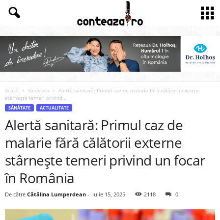
Acasă
Sănătate
Alertă sanitară: Primul caz de malarie fără călătorii externe
stârnește temeri privind...
SĂNĂTATE
ACTUALITATE
Alertă sanitară: Primul caz de
malarie fără călătorii externe
stârnește temeri privind un focar
în România
De către
Cătălina Lumperdean
-
iulie 15, 2025
2118
0