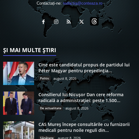
Contactați-ne:
redactia@conteaza.ro
ȘI MAI MULTE ȘTIRI
Cine este candidatul propus de partidul lui
Péter Magyar pentru președinția...
Politic
august 8, 2026
Consilierul lui Nicușor Dan cere reforma
radicală a administrației: peste 1.500...
De actualitate
august 8, 2026
CAS Mureș începe consultările cu furnizorii
medicali pentru noile reguli din...
Sănătate
august 8, 2026