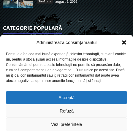
Sănătate
august 9, 2026
CATEGORIE POPULARĂ
6931
Actualitate
Administrează consimțământul
3857
De actualitate
Pentru a oferi cea mai bună experiență, folosim tehnologii, cum ar fi cookie-
2958
Social
uri, pentru a stoca și/sau accesa informațiile despre dispozitive.
Consimțământul pentru aceste tehnologii ne permite să procesăm date,
1730
Politic
cum ar fi comportamentul de navigare sau ID-uri unice pe acest site. Dacă
903
nu îți dai consimțământul sau îți retragi consimțământul dat poate avea
Economie
afecte negative asupra unor anumite funcționalități și funcții.
719
Administrație
566
Sănătate
Acceptă
Refuză
Cookies
Despre Noi
Termeni si conditii
Ultimele știri
Vezi preferințele
Oferta de publicitate
Contact