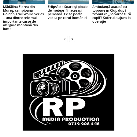
Mădălina Florea din
Eclipsă de Soare și ploaie
Ambulanță atacată cu
Mureș, campioana
de meteori în aceeași
topoare în Cluj, după
Golden Trail World Series
perioadă. Ce se poate
zvonul că „Salvarea fură
– una dintre cele mai
vedea pe cerul României
copii”! Șoferul a ajuns la
importante curse de
operație
alergare montană din
lume