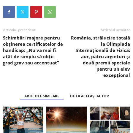
Articolul precedent
Articolul următor
Schimbări majore pentru
România, strălucire totală
obținerea certificatelor de
la Olimpiada
handicap: „Nu va mai fi
Internațională de Fizică:
atât de simplu să obții
aur, patru arginturi și
grad grav sau accentuat”
două premii speciale
pentru un elev
excepțional
ARTICOLE SIMILARE
DE LA ACELAȘI AUTOR