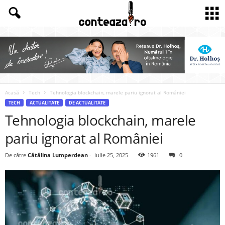
Acasă
Tech
Tehnologia blockchain, marele pariu ignorat al României
TECH
ACTUALITATE
DE ACTUALITATE
Tehnologia blockchain, marele
pariu ignorat al României
De către
Cătălina Lumperdean
-
iulie 25, 2025
1961
0