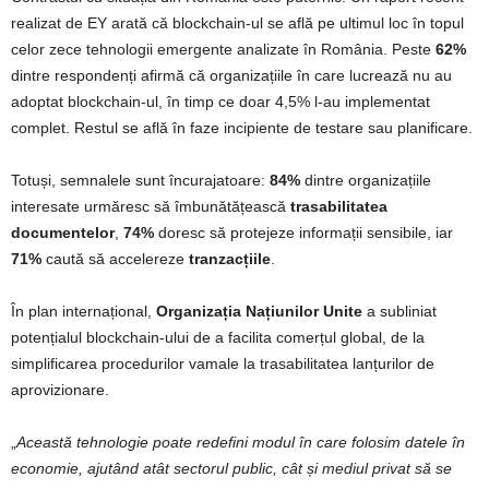
realizat de EY arată că blockchain-ul se află pe ultimul loc în topul
celor zece tehnologii emergente analizate în România. Peste
62%
dintre respondenți afirmă că organizațiile în care lucrează nu au
adoptat blockchain-ul, în timp ce doar 4,5% l-au implementat
complet. Restul se află în faze incipiente de testare sau planificare.
Totuși, semnalele sunt încurajatoare:
84%
dintre organizațiile
interesate urmăresc să îmbunătățească
trasabilitatea
documentelor
,
74%
doresc să protejeze informații sensibile, iar
71%
caută să accelereze
tranzacțiile
.
În plan internațional,
Organizația Națiunilor Unite
a subliniat
potențialul blockchain-ului de a facilita comerțul global, de la
simplificarea procedurilor vamale la trasabilitatea lanțurilor de
aprovizionare.
„
Această tehnologie poate redefini modul în care folosim datele în
economie, ajutând atât sectorul public, cât și mediul privat să se