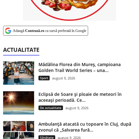
Adaugă
Contează.ro
ca sursă preferată în Google
ACTUALITATE
Mădălina Florea din Mureș, campioana
Golden Trail World Series – una...
Sport
august 9, 2026
Eclipsă de Soare și ploaie de meteori în
aceeași perioadă. Ce...
De actualitate
august 9, 2026
Ambulanță atacată cu topoare în Cluj, după
zvonul că „Salvarea fură...
Sănătate
august 9, 2026