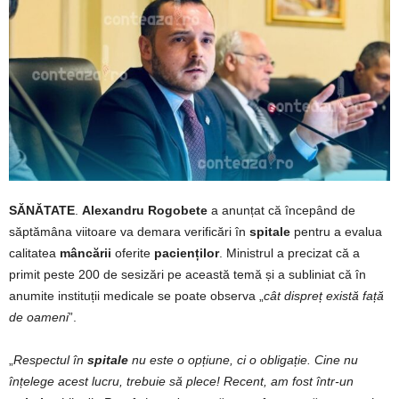
SĂNĂTATE
.
Alexandru Rogobete
a anunțat că începând de
săptămâna viitoare va demara verificări în
spitale
pentru a evalua
calitatea
mâncării
oferite
pacienților
. Ministrul a precizat că a
primit peste 200 de sesizări pe această temă și a subliniat că în
anumite instituții medicale se poate observa „
cât dispreț există față
de oameni
”.
„
Respectul în
spitale
nu este o opțiune, ci o obligație. Cine nu
înțelege acest lucru, trebuie să plece! Recent, am fost într-un