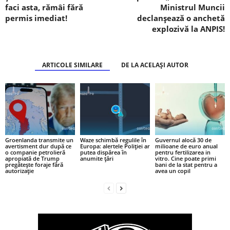
faci asta, rămâi fără
Ministrul Muncii
permis imediat!
declanșează o anchetă
explozivă la ANPIS!
ARTICOLE SIMILARE
DE LA ACELAȘI AUTOR
Groenlanda transmite un
Waze schimbă regulile în
Guvernul alocă 30 de
avertisment dur după ce
Europa: alertele Poliției ar
milioane de euro anual
o companie petrolieră
putea dispărea în
pentru fertilizarea in
apropiată de Trump
anumite țări
vitro. Cine poate primi
pregătește foraje fără
bani de la stat pentru a
autorizație
avea un copil