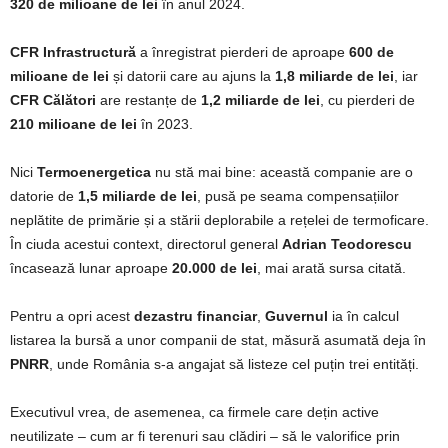
320 de milioane de lei
în anul 2024.
CFR Infrastructură
a înregistrat pierderi de aproape
600 de
milioane de lei
și datorii care au ajuns la
1,8 miliarde de lei
, iar
CFR Călători
are restanțe de
1,2 miliarde de lei
, cu pierderi de
210 milioane de lei
în 2023.
Nici
Termoenergetica
nu stă mai bine: această companie are o
datorie de
1,5 miliarde de lei
, pusă pe seama compensațiilor
neplătite de primărie și a stării deplorabile a rețelei de termoficare.
În ciuda acestui context, directorul general
Adrian Teodorescu
încasează lunar aproape
20.000 de lei
, mai arată sursa citată.
Pentru a opri acest
dezastru financiar
,
Guvernul
ia în calcul
listarea la bursă a unor companii de stat, măsură asumată deja în
PNRR
, unde România s-a angajat să listeze cel puțin trei entități.
Executivul vrea, de asemenea, ca firmele care dețin active
neutilizate – cum ar fi terenuri sau clădiri – să le valorifice prin