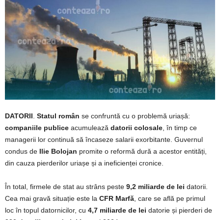
DATORII
.
Statul român
se confruntă cu o problemă uriașă:
companiile publice
acumulează
datorii colosale
, în timp ce
managerii lor continuă să încaseze salarii exorbitante. Guvernul
condus de
Ilie Bolojan
promite o reformă dură a acestor entități,
din cauza pierderilor uriașe și a ineficienței cronice.
În total, firmele de stat au strâns peste
9,2 miliarde de lei
datorii.
Cea mai gravă situație este la
CFR Marfă
, care se află pe primul
loc în topul datornicilor, cu
4,7 miliarde de lei
datorie și pierderi de