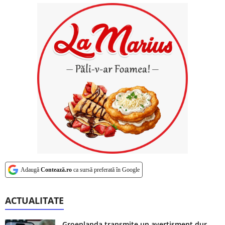
Adaugă
Contează.ro
ca sursă preferată în Google
ACTUALITATE
Groenlanda transmite un avertisment dur