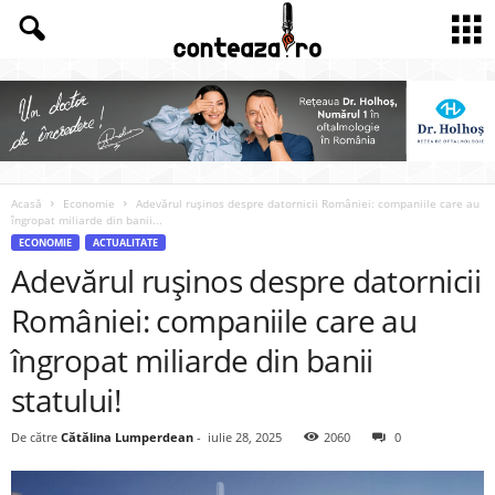
Acasă
Economie
Adevărul rușinos despre datornicii României: companiile care au
îngropat miliarde din banii...
ECONOMIE
ACTUALITATE
Adevărul rușinos despre datornicii
României: companiile care au
îngropat miliarde din banii
statului!
De către
Cătălina Lumperdean
-
iulie 28, 2025
2060
0