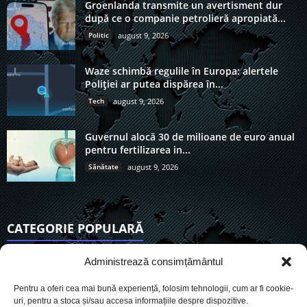
Groenlanda transmite un avertisment dur
după ce o companie petrolieră apropiată...
Politic
august 9, 2026
Waze schimbă regulile în Europa: alertele
Poliției ar putea dispărea în...
Tech
august 9, 2026
Guvernul alocă 30 de milioane de euro anual
pentru fertilizarea in...
Sănătate
august 9, 2026
CATEGORIE POPULARĂ
6926
Actualitate
Administrează consimțământul
3852
De actualitate
Pentru a oferi cea mai bună experiență, folosim tehnologii, cum ar fi cookie-
2957
Social
uri, pentru a stoca și/sau accesa informațiile despre dispozitive.