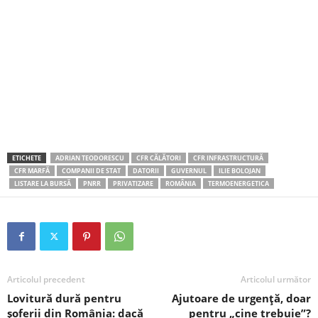
ETICHETE
ADRIAN TEODORESCU
CFR CĂLĂTORI
CFR INFRASTRUCTURĂ
CFR MARFĂ
COMPANII DE STAT
DATORII
GUVERNUL
ILIE BOLOJAN
LISTARE LA BURSĂ
PNRR
PRIVATIZARE
ROMÂNIA
TERMOENERGETICA
Articolul precedent
Articolul următor
Lovitură dură pentru
Ajutoare de urgență, doar
șoferii din România: dacă
pentru „cine trebuie”?