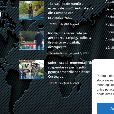
Actual
„Salvați-ne de numărul
excesiv de urși!”. Autoritățile
De act
din Covasna cer
promulgarea...
Socia
Politic
august 6, 2026
Politi
Econ
Incident de securitate pe
aeroportul Leipzig/Halle. O
Admin
dronă cu explozibili,
descoperită...
Sănăt
De actualitate
august 6, 2026
Șoferii scapă, momentan, de
suspendarea permisului
pentru amenzile neplătite!
Pentru a ofe
Curtea de...
stoca și/sau
Social
august 6, 2026
tehnologii n
unice pe ace
poate avea a
A