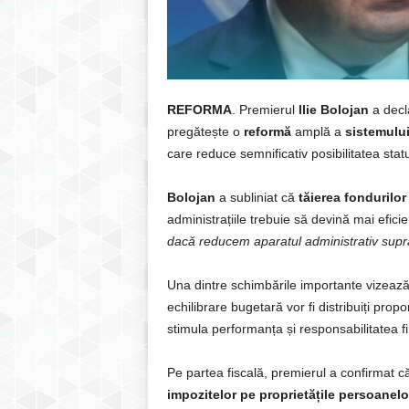
REFORMA
. Premierul
Ilie Bolojan
a decla
pregătește o
reformă
amplă a
sistemului
care reduce semnificativ posibilitatea statul
Bolojan
a subliniat că
tăierea fondurilor
administrațiile trebuie să devină mai eficie
dacă reducem aparatul administrativ suprad
Una dintre schimbările importante vizează 
echilibrare bugetară vor fi distribuiți prop
stimula performanța și responsabilitatea fin
Pe partea fiscală, premierul a confirmat c
impozitelor pe proprietățile persoanelor