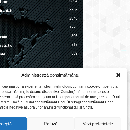
6894
itate
3825
ualitate
2945
l
1725
c
896
omie
717
istrație
559
ate
Administrează consimțământul
ri cea mai bună experiență, folosim tehnologii, cum ar fi cookie-uri, pentru a
 accesa informațiile despre dispozitive. Consimțământul pentru aceste
e permite să procesăm date, cum ar fi comportamentul de navigare sau ID-uri
st site. Dacă nu îți dai consimțământul sau îți retragi consimțământul dat
fecte negative asupra unor anumite funcționalități și funcții.
cceptă
Refuză
Vezi preferințele