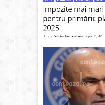
POLITIC
ACTUALITATE
ADMINISTRAȚIE
SOCIAL
Impozite mai mari p
pentru primării: p
2025
De către
Cătălina Lumperdean
-
august 11, 2025