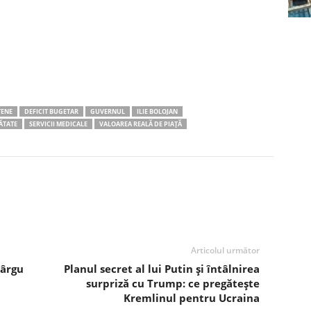
ȚENE
DEFICIT BUGETAR
GUVERNUL
ILIE BOLOJAN
ĂTATE
SERVICII MEDICALE
VALOAREA REALĂ DE PIAȚĂ
Articolul următor
Târgu
Planul secret al lui Putin și întâlnirea
surpriză cu Trump: ce pregătește
Kremlinul pentru Ucraina