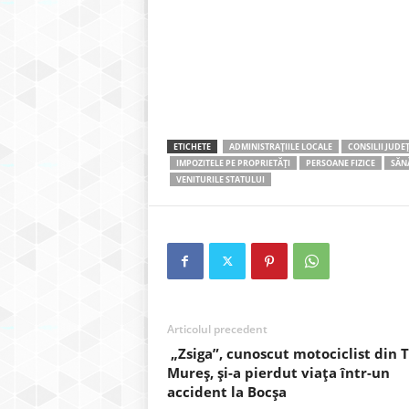
ETICHETE
ADMINISTRAȚIILE LOCALE
CONSILII JUDE
IMPOZITELE PE PROPRIETĂȚI
PERSOANE FIZICE
SĂN
VENITURILE STATULUI
Articolul precedent
„Zsiga”, cunoscut motociclist din 
Mureș, și-a pierdut viața într-un
accident la Bocșa