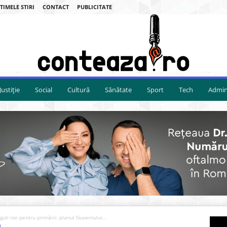
TIMELE STIRI
CONTACT
PUBLICITATE
Justiție
Social
Cultură
Sănătate
Sport
Tech
Admini
uli noi pentru primării: planul Guvernului...