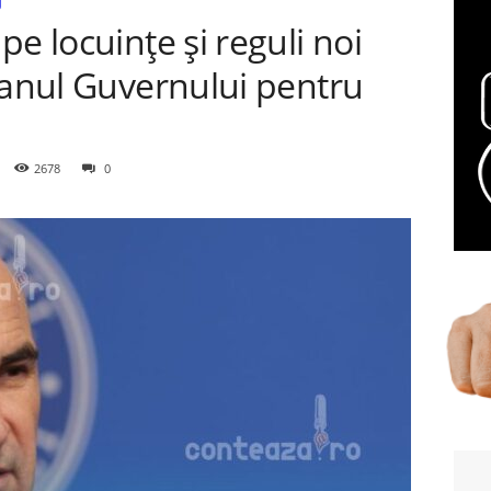
e locuințe și reguli noi
lanul Guvernului pentru
2678
0