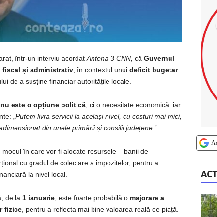
rat, într-un interviu acordat
Antena 3 CNN,
că
Guvernul
 fiscal și administrativ
, în contextul unui
deficit bugetar
ui de a susține financiar autoritățile locale.
 nu este o opțiune politică
, ci o necesitate economică, iar
nte: „
Putem livra servicii la același nivel, cu costuri mai mici,
imensionat din unele primării și consilii județene.
”
A
modul în care vor fi alocate resursele – banii de
orțional cu gradul de colectare a impozitelor, pentru a
ACT
anciară la nivel local.
ă, de la
1 ianuarie
, este foarte probabilă o
majorare a
 fizice
, pentru a reflecta mai bine valoarea reală de piață.