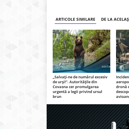
ARTICOLE SIMILARE
DE LA ACELA
„Salvați-ne de numărul excesiv
Inciden
de urși!”. Autoritățile din
aeropor
Covasna cer promulgarea
dronă c
urgentă a legii privind ursul
descope
brun
avioan