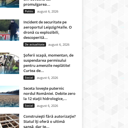
promulgarea...
Politic
august 6, 2026
Incident de securitate pe
aeroportul Leipzig/Halle. O
dronă cu explozibili,
descoperită...
De actualitate
august 6, 2026
Șoferii scapă, momentan, de
suspendarea permisului
pentru amenzile neplătite!
Curtea de...
Social
august 6, 2026
Seceta lovește puternic
nordul României. Debite zero
la 12 stații hidrologice,...
Social
august 6, 2026
Construiești fără autorizație?
Statul îți oferă o ultimă
șansă, dar te...