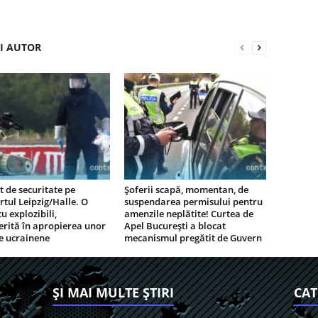
ȘI AUTOR
t de securitate pe
Șoferii scapă, momentan, de
tul Leipzig/Halle. O
suspendarea permisului pentru
u explozibili,
amenzile neplătite! Curtea de
rită în apropierea unor
Apel București a blocat
e ucrainene
mecanismul pregătit de Guvern
ȘI MAI MULTE ȘTIRI
CAT