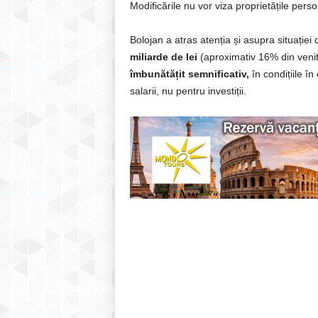
Modificările nu vor viza proprietățile perso
Bolojan a atras atenția și asupra situației 
miliarde de lei
(aproximativ 16% din venitur
îmbunătățit semnificativ,
în condițiile î
salarii, nu pentru investiții.