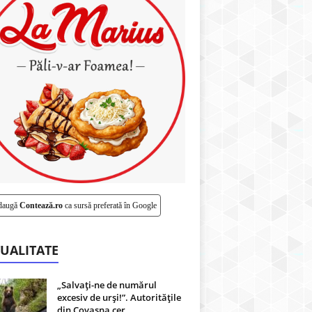
daugă
Contează.ro
ca sursă preferată în Google
UALITATE
„Salvați-ne de numărul
excesiv de urși!”. Autoritățile
din Covasna cer