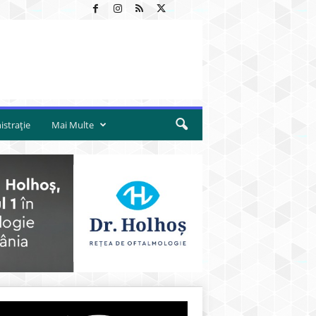
strație
Mai Multe